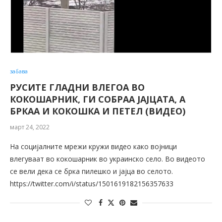
забава
РУСИТЕ ГЛАДНИ ВЛЕГОА ВО
КОКОШАРНИК, ГИ СОБРАА ЈАЈЦАТА, А
БРКАА И КОКОШКА И ПЕТЕЛ (ВИДЕО)
март 24, 2022
На социјалните мрежи кружи видео како војници
влегуваат во кокошарник во украинско село. Во видеото
се вели дека се брка пилешко и јајца во селото.
https://twitter.com/i/status/1501619182156357633