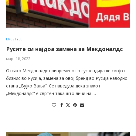
LIFESTYLE
Русите си најдоа замена за Мекдоналдс
март 18, 2022
Откако Мекдоналдс привремено го суспендираше својот
бизнис во Русија, замена за овој бренд во Русија наводно
стана „Вујко Вања“. Се наведува дека знакот
„Мекдоналдс“ е свртен така што личи на …