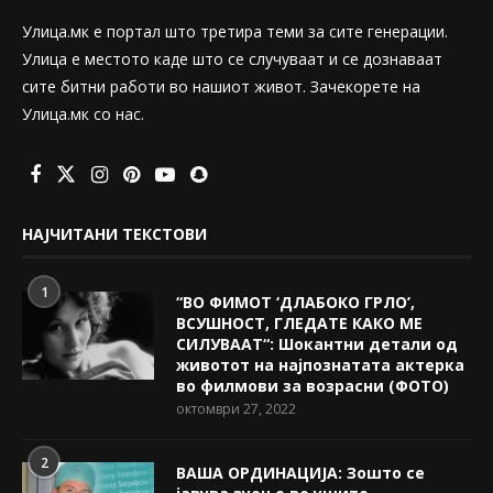
Улица.мк е портал што третира теми за сите генерации.
Улица е местото каде што се случуваат и се дознаваат
сите битни работи во нашиот живот. Зачекорете на
Улица.мк со нас.
НАЈЧИТАНИ ТЕКСТОВИ
1
“ВО ФИМОТ ‘ДЛАБОКО ГРЛО’,
ВСУШНОСТ, ГЛЕДАТЕ КАКО МЕ
СИЛУВААТ“: Шокантни детали од
животот на најпознатата актерка
во филмови за возрасни (ФОТО)
октомври 27, 2022
2
ВАША ОРДИНАЦИЈА: Зошто се