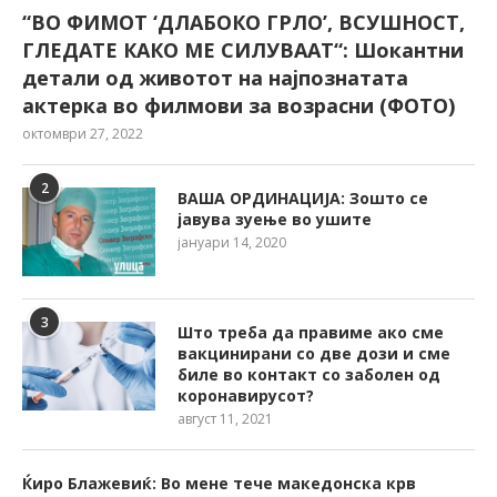
“ВО ФИМОТ ‘ДЛАБОКО ГРЛО’, ВСУШНОСТ,
ГЛЕДАТЕ КАКО МЕ СИЛУВААТ“: Шокантни
детали од животот на најпознатата
актерка во филмови за возрасни (ФОТО)
октомври 27, 2022
2
ВАША ОРДИНАЦИЈА: Зошто се
јавува зуење во ушите
јануари 14, 2020
3
Што треба да правиме ако сме
вакцинирани со две дози и сме
биле во контакт со заболен од
коронавирусот?
август 11, 2021
Ќиро Блажевиќ: Во мене тече македонска крв