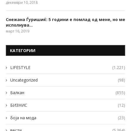
декември 10, 2018
Снежана Ѓуришиќ: 5 години е помлад од мене, но ме
исполнува…
март 16, 2019
КАТЕГОРИИ
LIFESTYLE
(1.221)
Uncategorized
(98)
Балкан
(855)
БИЗНИС
(12)
боја на мода
(23)
вести
(5.364)