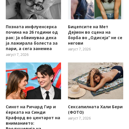
Позната инфлуенсерка
Бицепсите на Мет
почина на 26 години од
Дејмон во сцена на
рак: Ја обвинуваа дека
борба во „Одисеја“ не се
ја лажирала болеста за
негови
пари, а сега занемеа
август 7, 2026
август 7, 2026
Синот на Ричард Гир и
Сексапилната Хали Бери
ќерката на Синди
(ФОТО)
Крафорд во центарот на
август 7, 2026
вниманието:
Воодушевија на