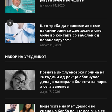
јавува зуење во ушите
јануари 14, 2020
3
Што треба да правиме ако сме
вакцинирани со две дози и сме
биле во контакт со заболен од
коронавирусот?
август 11, 2021
ИЗБОР НА УРЕДНИКОТ
Позната инфлуенсерка почина на
26 години од рак: Ја обвинуваа
дека ја лажирала болеста за пари,
а сега занемеа
август 7, 2026
Бицепсите на Мет Дејмон во
сцена на борба во „Одисеја“ не се