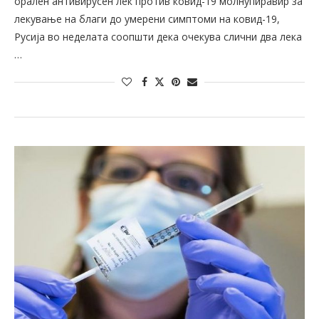
орален антивирусен лек против ковид-19 молнупиравир за
лекување на благи до умерени симптоми на ковид-19,
Русија во неделата соопшти дека очекува слични два лека
…