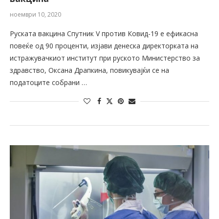
ноември 10, 2020
Руската вакцина Спутник V против Ковид-19 е ефикасна
повеќе од 90 проценти, изјави денеска директорката на
истражувачкиот институт при руското Министерство за
здравство, Оксана Драпкина, повикувајќи се на
податоците собрани …