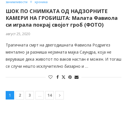
занимливости
хроника
ШОК ПО СНИМКАТА ОД НАДЗОРНИТЕ
КАМЕРИ НА ГРОБИШТА: Малата Фавиола
си играла покрај својот гроб (ФОТО)
август 25, 2020
Трагичната смрт на двегодишната Фавиола Родригез
ментално ја разниша нејзината мајка Саундра, која не
веруваше дека животот по ваков настан е можен. И тогаш
се случи нешто исклучително бизарно и …
1
2
3
…
14