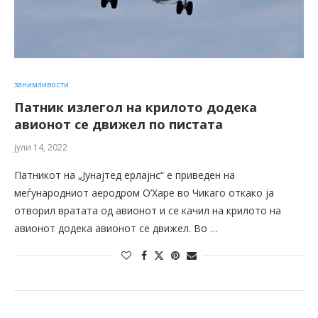
занимливости
Патник излегол на крилото додека
авионот се движел по пистата
јули 14, 2022
Патникот на „Јунајтед ерлајнс“ е приведен на
меѓународниот аеродром О’Харе во Чикаго откако ја
отворил вратата од авионот и се качил на крилото на
авионот додека авионот се движел. Во …