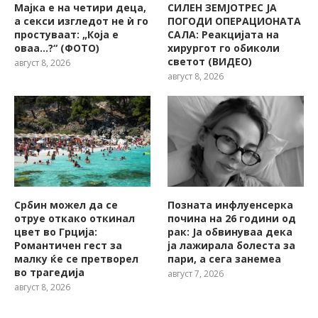
Мајка е на четири деца,
СИЛЕН ЗЕМЈОТРЕС ЈА
а секси изгледот не ѝ го
ПОГОДИ ОПЕРАЦИОНАТА
простуваат: „Која е
САЛА: Реакцијата на
оваа…?“ (ФОТО)
хирургот го обиколи
светот (ВИДЕО)
август 8, 2026
август 8, 2026
Србин можел да се
Позната инфлуенсерка
отруе откако откинал
почина на 26 години од
цвет во Грција:
рак: Ја обвинуваа дека
Романтичен гест за
ја лажирала болеста за
малку ќе се претворел
пари, а сега занемеа
во трагедија
август 7, 2026
август 8, 2026