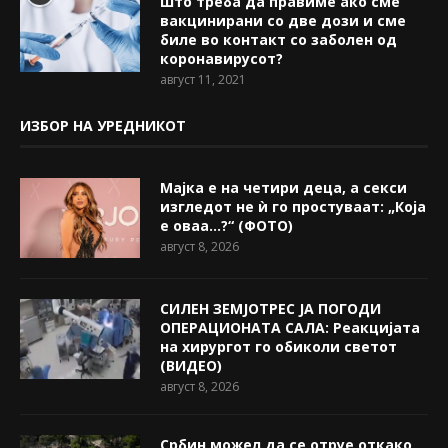
Што треба да правиме ако сме
вакцинирани со две дози и сме
биле во контакт со заболен од
коронавирусот?
август 11, 2021
ИЗБОР НА УРЕДНИКОТ
Мајка е на четири деца, а секси
изгледот не ѝ го простуваат: „Која
е оваа…?“ (ФОТО)
август 8, 2026
СИЛЕН ЗЕМЈОТРЕС ЈА ПОГОДИ
ОПЕРАЦИОНАТА САЛА: Реакцијата
на хирургот го обиколи светот
(ВИДЕО)
август 8, 2026
Србин можел да се отруе откако