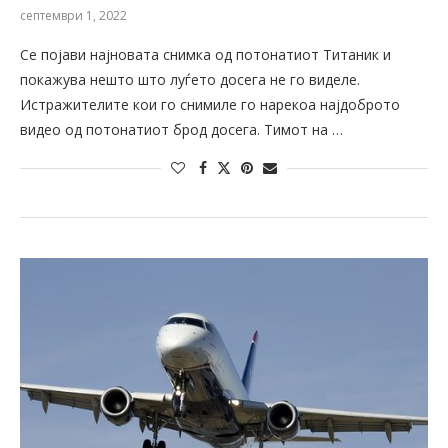
септември 1, 2022
Се појави најновата снимка од потонатиот Титаник и
покажува нешто што луѓето досега не го виделе.
Истражителите кои го снимиле го нарекоа најдоброто
видео од потонатиот брод досега. Тимот на …