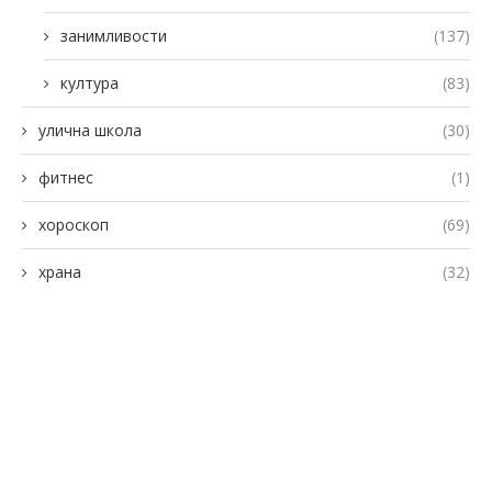
занимливости
(137)
култура
(83)
улична школа
(30)
фитнес
(1)
хороскоп
(69)
храна
(32)