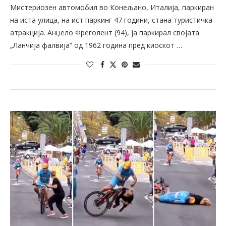
Мистериозен автомобил во Конељано, Италија, паркиран
на иста улица, на ист паркинг 47 години, стана туристичка
атракција. Анџело Фреголент (94), ја паркирал својата
„Ланчија фалвија“ од 1962 година пред киоскот …