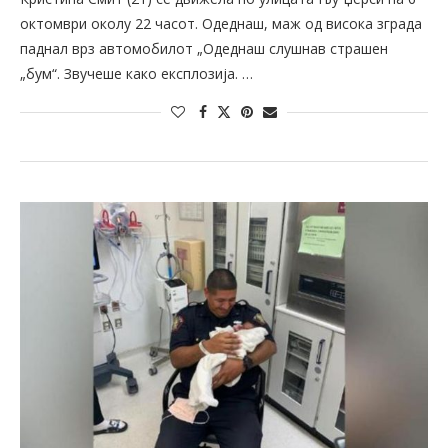
октомври околу 22 часот. Одеднаш, маж од висока зграда
паднал врз автомобилот „Одеднаш слушнав страшен
„бум“. Звучеше како експлозија. …