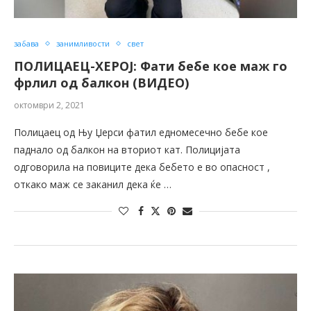
забава
занимливости
свет
ПОЛИЦАЕЦ-ХЕРОЈ: Фати бебе кое маж го
фрлил од балкон (ВИДЕО)
октомври 2, 2021
Полицаец од Њу Џерси фатил едномесечно бебе кое
паднало од балкон на вториот кат. Полицијата
одговорила на повиците дека бебето е во опасност ,
откако маж се заканил дека ќе …