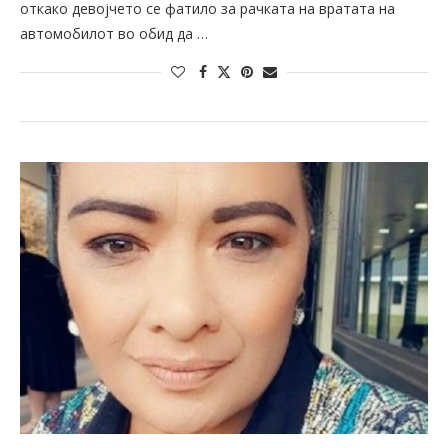
откако девојчето се фатило за рачката на вратата на
автомобилот во обид да …