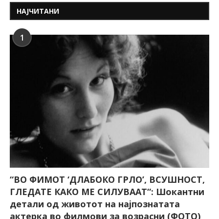
НАЈЧИТАНИ
1
“ВО ФИМОТ ‘ДЛАБОКО ГРЛО’, ВСУШНОСТ,
ГЛЕДАТЕ КАКО МЕ СИЛУВААТ“: Шокантни
детали од животот на најпознатата
актерка во филмови за возрасни (ФОТО)