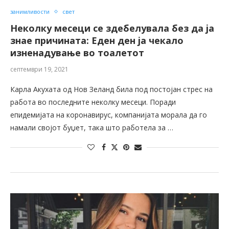
занимливости
свет
Неколку месеци се здебелувала без да ја
знае причината: Еден ден ја чекало
изненадување во тоалетот
септември 19, 2021
Карла Акухата од Нов Зеланд била под постојан стрес на
работа во последните неколку месеци. Поради
епидемијата на коронавирус, компанијата морала да го
намали својот буџет, така што работела за …