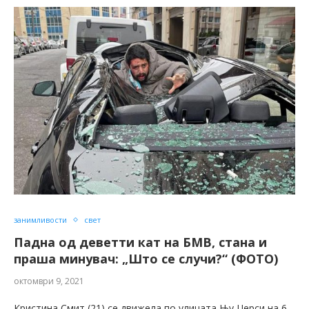
занимливости
свет
Падна од деветти кат на БМВ, стана и
праша минувач: „Што се случи?“ (ФОТО)
октомври 9, 2021
Кристина Смит (21) се движела по улицата Њу Џерси на 6