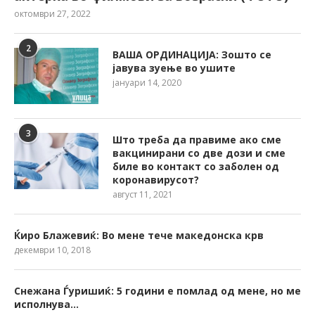
октомври 27, 2022
2
ВАША ОРДИНАЦИЈА: Зошто се
јавува зуење во ушите
јануари 14, 2020
3
Што треба да правиме ако сме
вакцинирани со две дози и сме
биле во контакт со заболен од
коронавирусот?
август 11, 2021
Ќиро Блажевиќ: Во мене тече македонска крв
декември 10, 2018
Снежана Ѓуришиќ: 5 години е помлад од мене, но ме
исполнува…