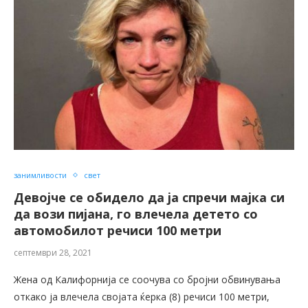
занимливости
свет
Девојче се обидело да ја спречи мајка си
да вози пијана, го влечела детето со
автомобилот речиси 100 метри
септември 28, 2021
Жена од Калифорнија се соочува со бројни обвинувања
откако ја влечела својата ќерка (8) речиси 100 метри,