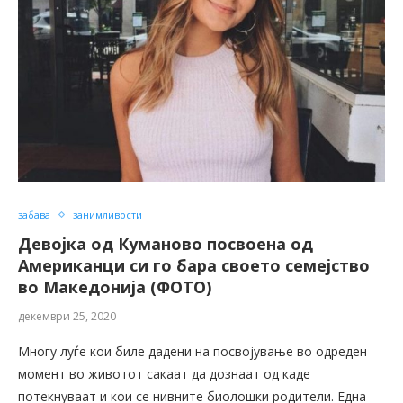
забава
занимливости
Девојка од Куманово посвоена од
Американци си го бара своето семејство
во Македонија (ФОТО)
декември 25, 2020
Многу луѓе кои биле дадени на посвојување во одреден
момент во животот сакаат да дознаат од каде
потекнуваат и кои се нивните биолошки родители. Една