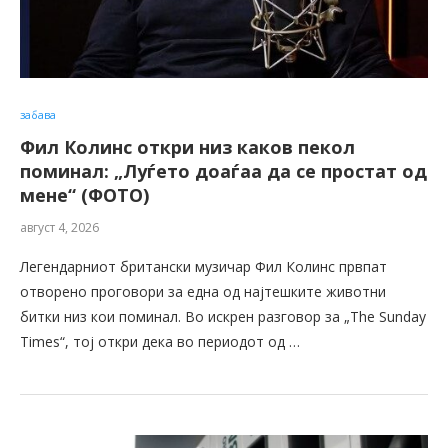
забава
Фил Колинс откри низ каков пекол
поминал: „Луѓето доаѓаа да се простат од
мене“ (ФОТО)
август 4, 2026
Легендарниот британски музичар Фил Колинс првпат
отворено проговори за една од најтешките животни
битки низ кои поминал. Во искрен разговор за „The Sunday
Times“, тој откри дека во периодот од …