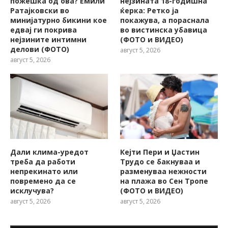
пожешкa од ова? Емили
нејзината 18-годишна
Ратајковски во
ќерка: Ретко ја
минијатурно бикини кое
покажува, a пораснала
едвај ги покрива
во вистинска убавица
нејзините интимни
(ФОТО и ВИДЕО)
делови (ФОТО)
август 5, 2026
август 5, 2026
Дали клима-уредот
Кејти Пери и Џастин
треба да работи
Трудо се бакнуваа и
непрекинато или
разменуваа нежности
повремено да се
на плажа во Сен Тропе
исклучува?
(ФОТО и ВИДЕО)
август 5, 2026
август 5, 2026