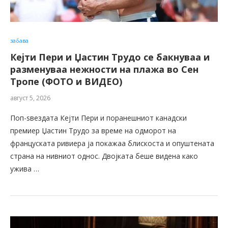
забава
Кејти Пери и Џастин Трудо се бакнуваа и
разменуваа нежности на плажа во Сен
Тропе (ФОТО и ВИДЕО)
август 5, 2026
Поп-ѕвездата Кејти Пери и поранешниот канадски
премиер Џастин Трудо за време на одморот на
француската ривиера ја покажаа блискоста и опуштената
страна на нивниот однос. Двојката беше видена како
ужива …