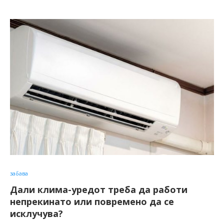
забава
Дали клима-уредот треба да работи
непрекинато или повремено да се
исклучува?