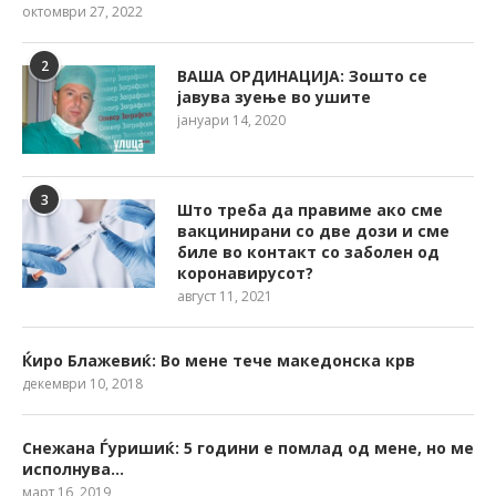
октомври 27, 2022
2
ВАША ОРДИНАЦИЈА: Зошто се
јавува зуење во ушите
јануари 14, 2020
3
Што треба да правиме ако сме
вакцинирани со две дози и сме
биле во контакт со заболен од
коронавирусот?
август 11, 2021
Ќиро Блажевиќ: Во мене тече македонска крв
декември 10, 2018
Снежана Ѓуришиќ: 5 години е помлад од мене, но ме
исполнува…
март 16, 2019