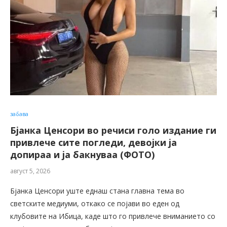
забава
Бјанка Ценсори во речиси голо издание ги
привлече сите погледи, девојки ја
допираа и ја бакнуваа (ФОТО)
август 5, 2026
Бјанка Ценсори уште еднаш стана главна тема во
светските медиуми, откако се појави во еден од
клубовите на Ибица, каде што го привлече вниманието со