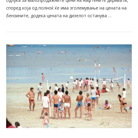
одлука за малопродажните цени на нафтените деривати,
според која од полноќ ќе има зголемување на цената на
бензините, додека цената на дизелот останува …