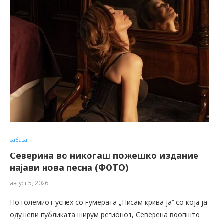
забава
Северина во никогаш пожешко издание
најави нова песна (ФОТО)
август 5, 2026
По големиот успех со нумерата „Нисам крива ја“ со која ја
одушеви публиката ширум регионот, Северена воопшто