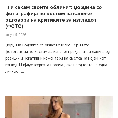
„Ги сакам своите облини“: Џорџина со
фотографија во костим за капење
одговори на критиките за изгледот
(ФОТО)
август 5, 2026
Џорџина Родригез се огласи откако нејзините
фотографии во костим за капење предизвикаа лавина од
реакции и негативни коментари на сметка на нејзиниот
изглед. Инфлуенсерката порача дека вредноста на една
личност …