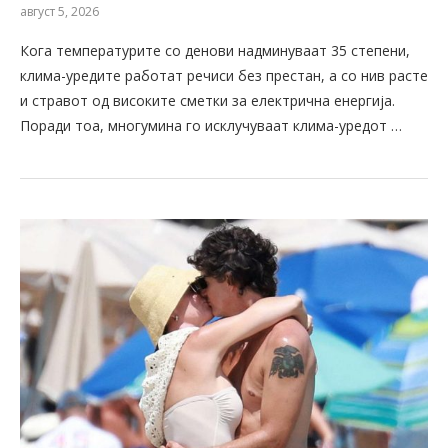
август 5, 2026
Кога температурите со денови надминуваат 35 степени,
клима-уредите работат речиси без престан, а со нив расте
и стравот од високите сметки за електрична енергија.
Поради тоа, многумина го исклучуваат клима-уредот …