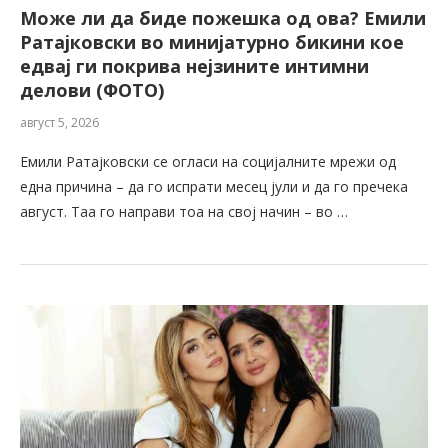
Може ли да биде пожешкa од ова? Емили
Ратајковски во минијатурно бикини кое
едвај ги покрива нејзините интимни
делови (ФОТО)
август 5, 2026
Емили Ратајковски се огласи на социјалните мрежи од
една причина – да го испрати месец јули и да го пречека
август. Таа го направи тоа на свој начин – во …