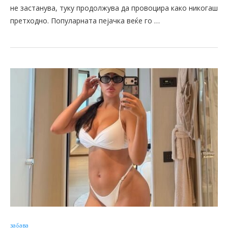
не застанува, туку продолжува да провоцира како никогаш
претходно. Популарната пејачка веќе го …
забава