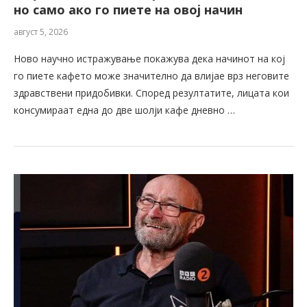
но само ако го пиете на овој начин
август 5, 2026
Ново научно истражување покажува дека начинот на кој
го пиете кафето може значително да влијае врз неговите
здравствени придобивки. Според резултатите, лицата кои
консумираат една до две шолји кафе дневно …