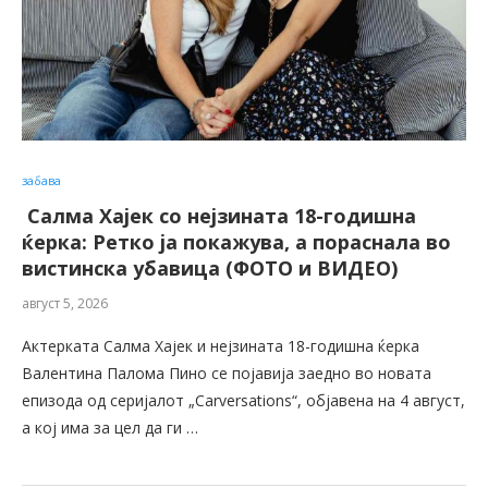
забава
Салма Хајек со нејзината 18-годишна
ќерка: Ретко ја покажува, a пораснала во
вистинска убавица (ФОТО и ВИДЕО)
август 5, 2026
Актерката Салма Хајек и нејзината 18-годишна ќерка
Валентина Палома Пино се појавија заедно во новата
епизода од серијалот „Carversations“, објавена на 4 август,
a кој има за цел да ги …