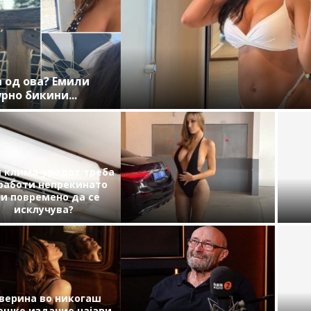
„Ги сакам своите облини“: Џорџина со
фотографија во костим за капење одговори...
Бјанка Ценсори во речиси
Кафето може да го
голо издание ги привлече
продолжи животот, но
сите погледи, девојки ја...
само ако го пиете на...
Фил Колинс откри низ
„Тоа беше време кога се
каков пекол поминал:
живееше поздраво“:
„Луѓето доаѓаа да се
Летувањето во Југославија