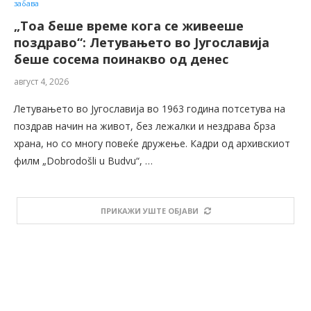
забава
„Тоа беше време кога се живееше
поздраво“: Летувањето во Југославија
беше сосема поинакво од денес
август 4, 2026
Летувањето во Југославија во 1963 година потсетува на
поздрав начин на живот, без лежалки и нездрава брза
храна, но со многу повеќе дружење. Кадри од архивскиот
филм „Dobrodošli u Budvu“, …
ПРИКАЖИ УШТЕ ОБЈАВИ