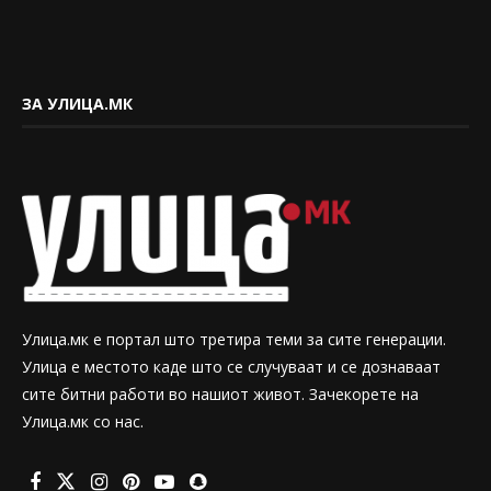
ЗА УЛИЦА.МК
Улица.мк е портал што третира теми за сите генерации.
Улица е местото каде што се случуваат и се дознаваат
сите битни работи во нашиот живот. Зачекорете на
Улица.мк со нас.