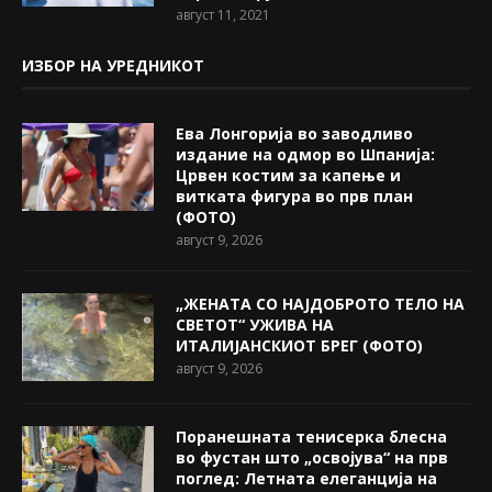
август 11, 2021
ИЗБОР НА УРЕДНИКОТ
Ева Лонгорија во заводливо
издание на одмор во Шпанија:
Црвен костим за капење и
витката фигура во прв план
(ФОТО)
август 9, 2026
„ЖЕНАТА СО НАЈДОБРОТО ТЕЛО НА
СВЕТОТ“ УЖИВА НА
ИТАЛИЈАНСКИОТ БРЕГ (ФОТО)
август 9, 2026
Поранешната тенисерка блесна
во фустан што „освојува“ на прв
поглед: Летната елеганција на