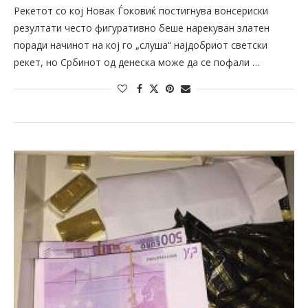
Рекетот со кој Новак Ѓоковиќ постигнува вонсериски
резултати често фигуративно беше нарекуван златен
поради начинот на кој го „слуша“ најдобриот светски
рекет, но Србинот од денеска може да се пофали …