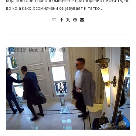
која повторно првоосомничен е притворениот Боки 13, но
во која како осомничени се јавуваат и татко …