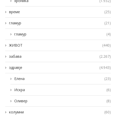
хроника
(1.932)
време
(25)
гламур
(21)
гламур
(4)
ЖИВОТ
(440)
забава
(2.267)
здравје
(4.943)
Елена
(23)
Искра
(6)
Оливер
(8)
колумни
(60)