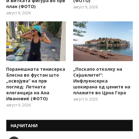
и витката фигура во прв
(ФОТО)
план (ФОТО)
август 9, 2026
август 9, 2026
Поранешната тенисерка
„Поскапо отколку на
блесна во фустан што
Сејшелите!“:
„освојува“ на прв
Инфлуенсерка
поглед: Летната
шокирана од цените на
елеганција на Ана
плажите во Црна Гора
Ивановиќ (ФОТО)
август 9, 2026
август 9, 2026
НАЈЧИТАНИ