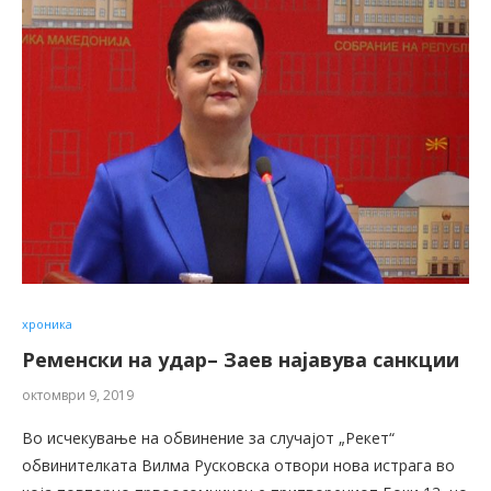
хроника
Ременски на удар– Заев најавува санкции
октомври 9, 2019
Во исчекување на обвинение за случајот „Рекет“
обвинителката Вилма Русковска отвори нова истрага во