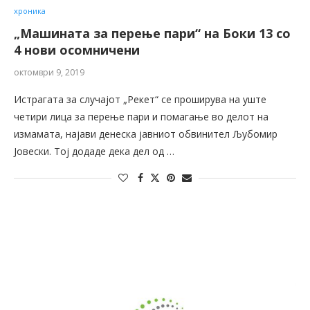
хроника
„Машината за перење пари“ на Боки 13 со
4 нови осомничени
октомври 9, 2019
Истрагата за случајот „Рекет“ се проширува на уште
четири лица за перење пари и помагање во делот на
измамата, најави денеска јавниот обвинител Љубомир
Јовески. Тој додаде дека дел од …