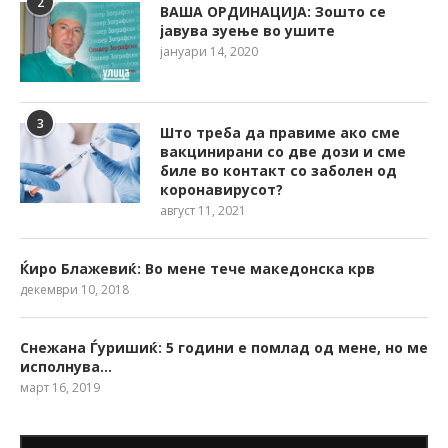
2
ВАША ОРДИНАЦИЈА: Зошто се
јавува зуење во ушите
јануари 14, 2020
3
Што треба да правиме ако сме
вакцинирани со две дози и сме
биле во контакт со заболен од
коронавирусот?
август 11, 2021
Ќиро Блажевиќ: Во мене тече македонска крв
декември 10, 2018
Снежана Ѓуришиќ: 5 години е помлад од мене, но ме
исполнува…
март 16, 2019