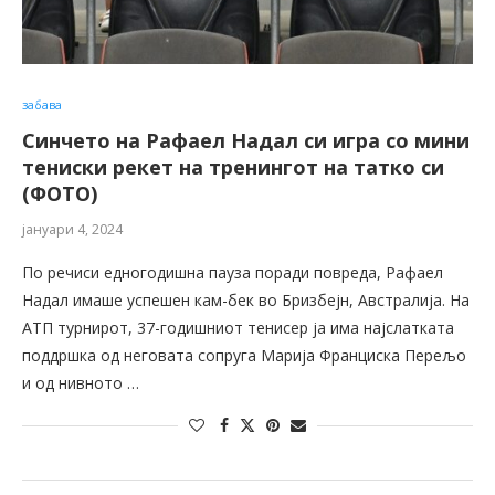
забава
Синчето на Рафаел Надал си игра со мини
тениски рекет на тренингот на татко си
(ФОТО)
јануари 4, 2024
По речиси едногодишна пауза поради повреда, Рафаел
Надал имаше успешен кам-бек во Бризбејн, Австралија. На
АТП турнирот, 37-годишниот тенисер ја има најслатката
поддршка од неговата сопруга Марија Франциска Перељо
и од нивното …