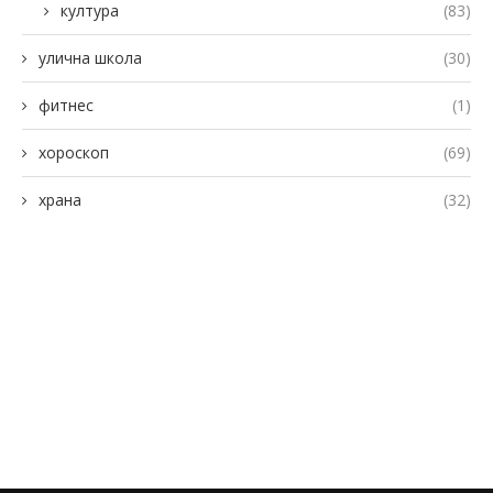
култура
(83)
улична школа
(30)
фитнес
(1)
хороскоп
(69)
храна
(32)