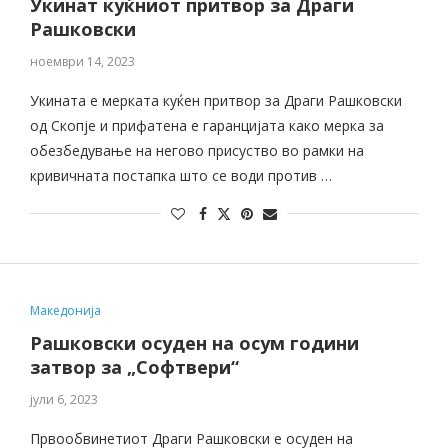
Укинат куќниот притвор за Драги
Рашковски
ноември 14, 2023
Укината е мерката куќен притвор за Драги Рашковски
од Скопје и прифатена е гаранцијата како мерка за
обезбедување на негово присуство во рамки на
кривичната постапка што се води против …
Македонија
Рашковски осуден на осум години
затвор за „Софтвери“
јули 6, 2023
Првообвинетиот Драги Рашковски е осуден на