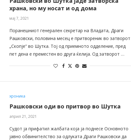
Рашковски во Шутка јаде затворска
храна, но му носат и од дома
мај 7, 2021
Поранешниот генерален секретар на Владата, Драги
Рашковски, половина месец е притвореник во затворот
„Скопје“ во Шутка. Тој од приемното одделение, пред
пет дена е преместен во друга ќелија. Од затворот …
хроника
Рашковски оди во притвор во Шутка
април 21, 2021
Судот ја прифатил жалбата која ја поднесе Основното
јавно обвинителство за одлуката Драги Рашковски да