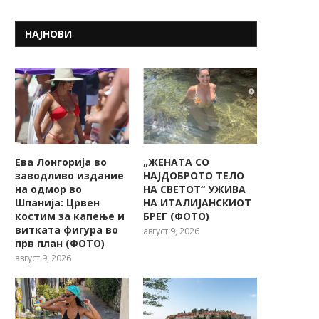
НАЈНОВИ
Ева Лонгорија во
„ЖЕНАТА СО
заводливо издание
НАЈДОБРОТО ТЕЛО
на одмор во
НА СВЕТОТ“ УЖИВА
Шпанија: Црвен
НА ИТАЛИЈАНСКИОТ
костим за капење и
БРЕГ (ФОТО)
витката фигура во
август 9, 2026
прв план (ФОТО)
август 9, 2026