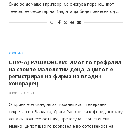
биде во домашен притвор. Се очекува поранешниот
генерален секретар на Владата да биде пренесен од …
хроника
СЛУЧАЈ РАШКОВСКИ: Имот го префрлил
на своите малолетни деца, а џипот е
регистриран на фирма на владин
хонорарец
април 20, 2021
Откриен нов скандал за поранешниот генерален
секретар во Владата, Драги Рашковски кој пред неколку
дена си поднесе оставка, пренесува „360 степени“.
Имено, џипот што го користел е во сопственост на