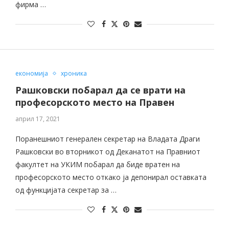
фирма …
економија
хроника
Рашковски побарал да се врати на
професорското место на Правен
април 17, 2021
Поранешниот генерален секретар на Владата Драги
Рашковски во вторникот од Деканатот на Правниот
факултет на УКИМ побарал да биде вратен на
професорското место откако ја депонирал оставката
од функцијата секретар за …