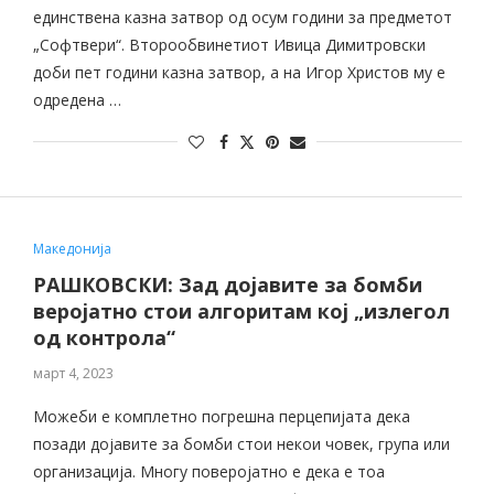
единствена казна затвор од осум години за предметот
„Софтвери“. Второобвинетиот Ивица Димитровски
доби пет години казна затвор, а на Игор Христов му е
одредена …
Македонија
РАШКОВСКИ: Зад дојавите за бомби
веројатно стои алгоритам кој „излегол
од контрола“
март 4, 2023
Можеби е комплетно погрешна перцепијата дека
позади дојавите за бомби стои некои човек, група или
организација. Многу поверојатно е дека е тоа