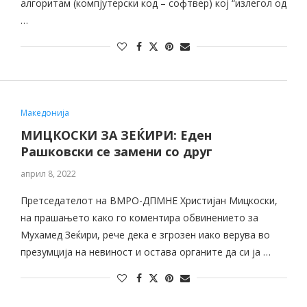
алгоритам (компјутерски код – софтвер) кој “излегол од
…
Македонија
МИЦКОСКИ ЗА ЗЕЌИРИ: Еден
Рашковски се замени со друг
април 8, 2022
Претседателот на ВМРО-ДПМНЕ Христијан Мицкоски,
на прашањето како го коментира обвинението за
Мухамед Зеќири, рече дека е згрозен иако верува во
презумција на невиност и остава органите да си ја …