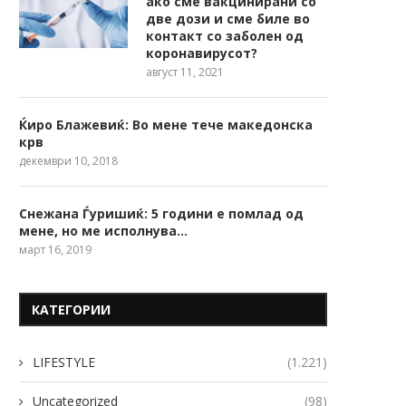
ако сме вакцинирани со
две дози и сме биле во
контакт со заболен од
коронавирусот?
август 11, 2021
Ќиро Блажевиќ: Во мене тече македонска
крв
декември 10, 2018
Снежана Ѓуришиќ: 5 години е помлад од
мене, но ме исполнува…
март 16, 2019
КАТЕГОРИИ
LIFESTYLE
(1.221)
Uncategorized
(98)