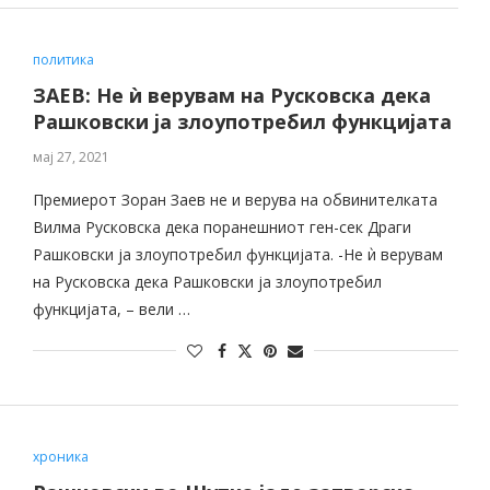
политика
ЗАЕВ: Не ѝ верувам на Русковска дека
Рашковски ја злоупотребил функцијата
мај 27, 2021
Премиерот Зоран Заев не и верува на обвинителката
Вилма Русковска дека поранешниот ген-сек Драги
Рашковски ја злоупотребил функцијата. -Не ѝ верувам
на Русковска дека Рашковски ја злоупотребил
функцијата, – вели …
хроника