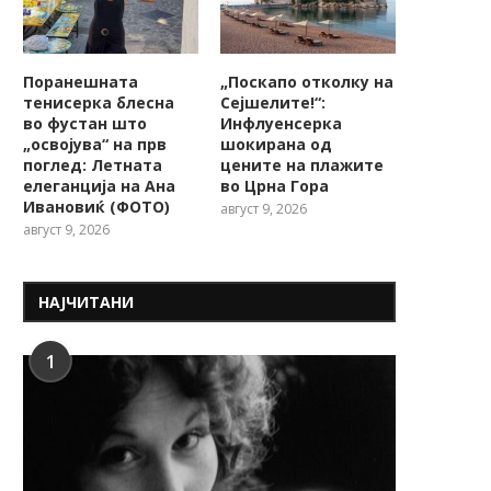
Поранешната
„Поскапо отколку на
тенисерка блесна
Сејшелите!“:
во фустан што
Инфлуенсерка
„освојува“ на прв
шокирана од
поглед: Летната
цените на плажите
елеганција на Ана
во Црна Гора
Ивановиќ (ФОТО)
август 9, 2026
август 9, 2026
НАЈЧИТАНИ
1