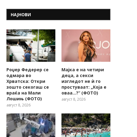
НАЈНОВИ
Роџер Федерер се
Мајка е на четири
одмара во
деца, а секси
Хрватска: Откри
изгледот не ѝ го
зошто секогаш се
простуваат: „Која е
враќа на Мали
оваа…?“ (ФОТО)
Лошињ (ФОТО)
август 8, 2026
август 8, 2026