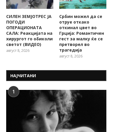
СИЛЕН ЗЕМЈОТРЕС ЈА
Србин можел да се
ПОГОДИ
отруе откако
ОПЕРАЦИОНАТА
откинал цвет во
САЛА: Реакцијата на
Грција: Романтичен
хирургот го обиколи
гест за малку ќе се
светот (ВИДЕО)
претворел во
трагедија
август 8, 2026
август 8, 2026
НАЈЧИТАНИ
1