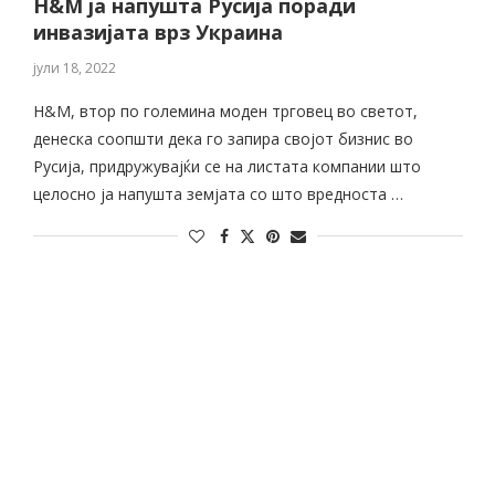
H&М ја напушта Русија поради
инвазијата врз Украина
јули 18, 2022
H&М, втор по големина моден трговец во светот,
денеска соопшти дека го запира својот бизнис во
Русија, придружувајќи се на листата компании што
целосно ја напушта земјата со што вредноста …