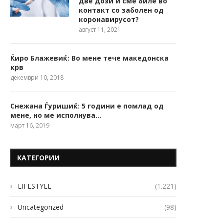
две дози и сме биле во
контакт со заболен од
коронавирусот?
август 11, 2021
Ќиро Блажевиќ: Во мене тече македонска
крв
декември 10, 2018
Снежана Ѓуришиќ: 5 години е помлад од
мене, но ме исполнува…
март 16, 2019
КАТЕГОРИИ
LIFESTYLE
(1.221)
Uncategorized
(98)