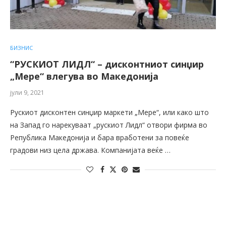
БИЗНИС
“РУСКИОТ ЛИДЛ“ – дисконтниот синџир
„Мере“ влегува во Македонија
јули 9, 2021
Рускиот дисконтен синџир маркети „Мере“, или како што
на Запад го нарекуваат „рускиот Лидл“ отвори фирма во
Република Македонија и бара вработени за повеќе
градови низ цела држава. Компанијата веќе …