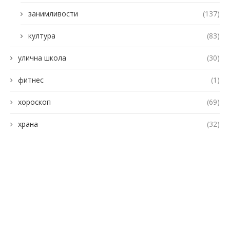
занимливости
(137)
култура
(83)
улична школа
(30)
фитнес
(1)
хороскоп
(69)
храна
(32)