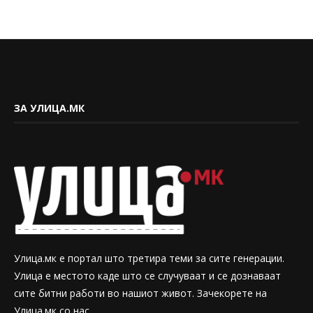
ЗА УЛИЦА.МК
Улица.мк е портал што третира теми за сите генерации.
Улица е местото каде што се случуваат и се дознаваат
сите битни работи во нашиот живот. Зачекорете на
Улица.мк со нас.