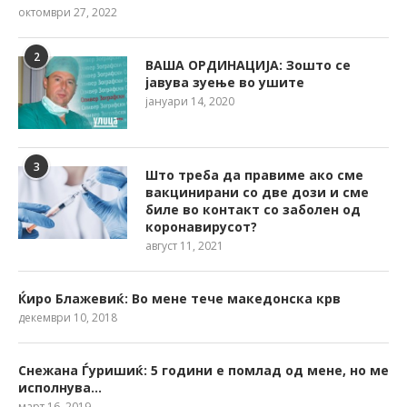
октомври 27, 2022
2
ВАША ОРДИНАЦИЈА: Зошто се
јавува зуење во ушите
јануари 14, 2020
3
Што треба да правиме ако сме
вакцинирани со две дози и сме
биле во контакт со заболен од
коронавирусот?
август 11, 2021
Ќиро Блажевиќ: Во мене тече македонска крв
декември 10, 2018
Снежана Ѓуришиќ: 5 години е помлад од мене, но ме
исполнува…
март 16, 2019