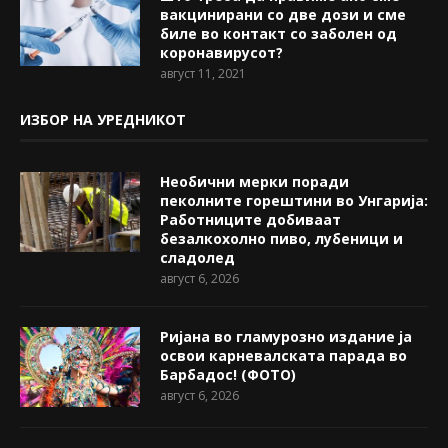
вакцинирани со две дози и сме
биле во контакт со заболен од
коронавирусот?
август 11, 2021
ИЗБОР НА УРЕДНИКОТ
Необични мерки поради
пеколните горештини во Унгарија:
Работниците добиваат
безалкохолно пиво, лубеници и
сладолед
август 6, 2026
Ријана во гламурозно издание ја
освои карневалската парада во
Барбадос! (ФОТО)
август 6, 2026