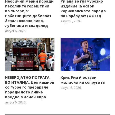
Необични мерки поради
Ријана во гламурозно
пеколните горештини
издание ја освои
во Унгарија:
карневалската парада
Работниците добиваат
во Барбадос! (ФОТО)
безалкохолно пиво,
август 6, 2026
лубеници и сладолед
август 6, 2026
НЕВЕРОЈАТНО ПОТРАГА
Крис Риа ѝ остави
ВО ИТАЛИЈА: Цел камион
милиони на сопругата
со ѓубре го пребарале
август 6, 2026
поради лото ливче
вредно милион евра
август 6, 2026