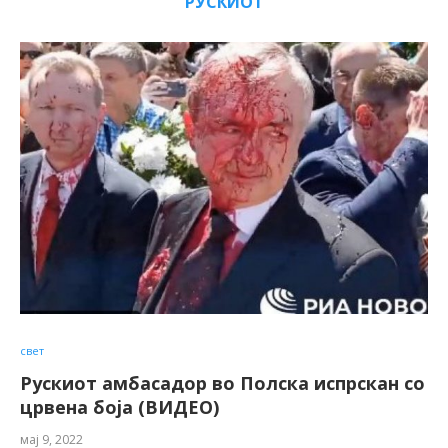
РУСКИОТ
свет
Рускиот амбасадор во Полска испрскан со
црвена боја (ВИДЕО)
мај 9, 2022