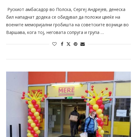
Рускиот амбасадор во Полска, Сергеј Андрејев, денеска
бил нападнат додека се обидувал да положи цвеќе на
воените меморијални гробишта на советските војници во
Варшава, кога тој, неговата сопруга и група …