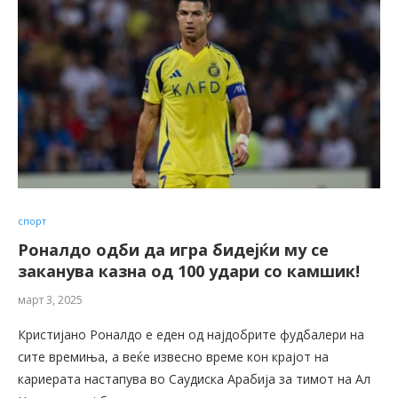
спорт
Роналдо одби да игра бидејќи му се
заканува казна од 100 удари со камшик!
март 3, 2025
Кристијано Роналдо е еден од најдобрите фудбалери на
сите времиња, а веќе извесно време кон крајот на
кариерата настапува во Саудиска Арабија за тимот на Ал