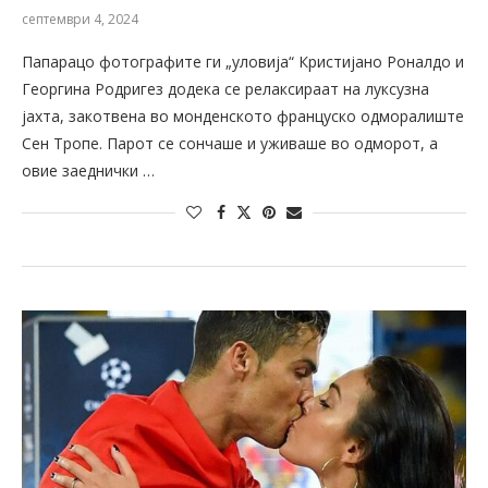
септември 4, 2024
Папарацо фотографите ги „уловија“ Кристијано Роналдо и
Георгина Родригез додека се релаксираат на луксузна
јахта, закотвена во монденското француско одморалиште
Сен Тропе. Парот се сончаше и уживаше во одморот, а
овие заеднички …