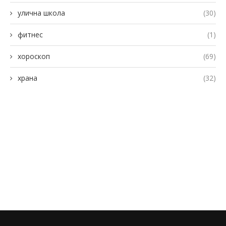
улична школа
(30)
фитнес
(1)
хороскоп
(69)
храна
(32)