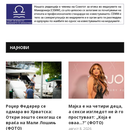
НАЈНОВИ
Роџер Федерер се
Мајка е на четири деца,
одмара во Хрватска:
а секси изгледот не ѝ го
Откри зошто секогаш се
простуваат: „Која е
враќа на Мали Лошињ
оваа…?“ (ФОТО)
(ФОТО)
август 8, 2026