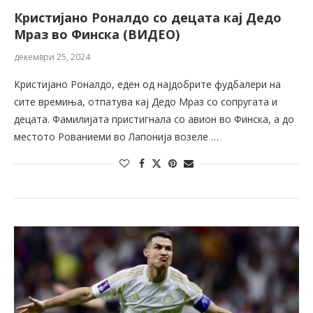
Кристијано Роналдо со децата кај Дедо
Мраз во Финска (ВИДЕО)
декември 25, 2024
Кристијано Роналдо, еден од најдобрите фудбалери на
сите времиња, отпатува кај Дедо Мраз со сопругата и
децата. Фамилијата пристигнала со авион во Финска, а до
местото Рованиеми во Лапонија возеле …