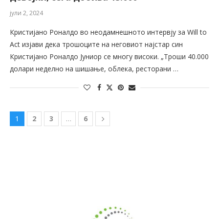
јули 2, 2024
Кристијано Роналдо во неодамнешното интервју за Will to
Act изјави дека трошоците на неговиот најстар син
Кристијано Роналдо Јуниор се многу високи. „Троши 40.000
долари неделно на шишање, облека, ресторани …
1
2
3
…
6