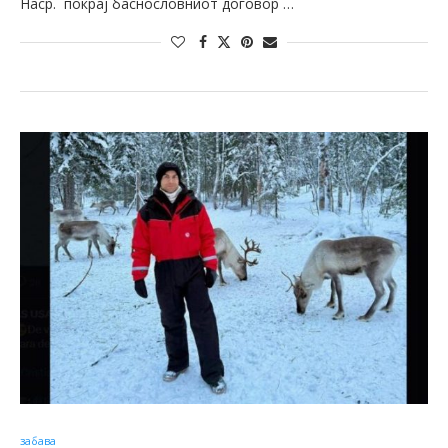
Наср. покрај баснословниот договор …
забава