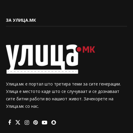
ЗА УЛИЦА.МК
Улица.мк е портал што третира теми за сите генерации.
Улица е местото каде што се случуваат и се дознаваат
сите битни работи во нашиот живот. Зачекорете на
Улица.мк со нас.