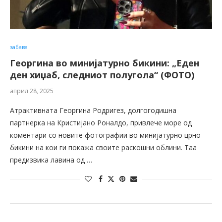
забава
Георгина во минијатурно бикини: „Еден
ден хиџаб, следниот полугола“ (ФОТО)
април 28, 2025
Атрактивната Георгина Родригез, долгогодишна
партнерка на Кристијано Роналдо, привлече море од
коментари со новите фотографии во минијатурно црно
бикини на кои ги покажа своите раскошни облини. Таа
предизвика лавина од …