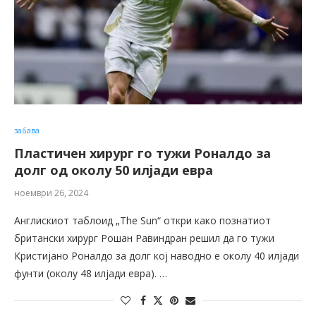
забава
Пластичен хирург го тужи Роналдо за
долг од околу 50 илјади евра
ноември 26, 2024
Англискиот таблоид „The ​​Sun“ откри како познатиот
британски хирург Рошан Равиндран решил да го тужи
Кристијано Роналдо за долг кој наводно е околу 40 илјади
фунти (околу 48 илјади евра). …