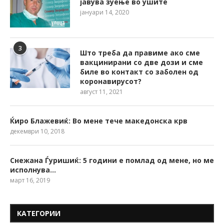
јавува зуење во ушите
јануари 14, 2020
3
Што треба да правиме ако сме
вакцинирани со две дози и сме
биле во контакт со заболен од
коронавирусот?
август 11, 2021
Ќиро Блажевиќ: Во мене тече македонска крв
декември 10, 2018
Снежана Ѓуришиќ: 5 години е помлад од мене, но ме
исполнува…
март 16, 2019
КАТЕГОРИИ