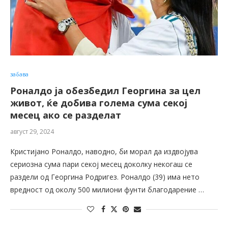
забава
Роналдо ја обезбедил Георгина за цел
живот, ќе добива голема сума секој
месец ако се разделат
август 29, 2024
Кристијано Роналдо, наводно, би морал да издвојува
сериозна сума пари секој месец доколку некогаш се
раздели од Георгина Родригез. Роналдо (39) има нето
вредност од околу 500 милиони фунти благодарение …