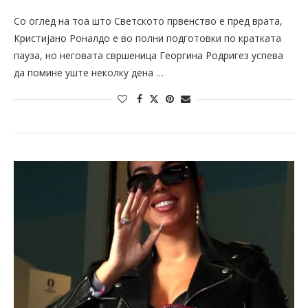
Со оглед на тоа што Светското првенство е пред врата,
Кристијано Роналдо е во полни подготовки по кратката
пауза, но неговата свршеница Георгина Родригез успева
да помине уште неколку дена …