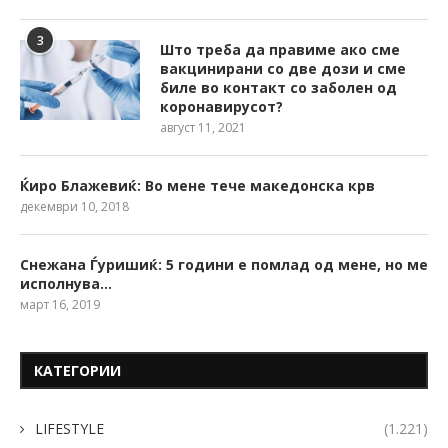
3
Што треба да правиме ако сме
вакцинирани со две дози и сме
биле во контакт со заболен од
коронавирусот?
август 11, 2021
Ќиро Блажевиќ: Во мене тече македонска крв
декември 10, 2018
Снежана Ѓуришиќ: 5 години е помлад од мене, но ме
исполнува…
март 16, 2019
КАТЕГОРИИ
LIFESTYLE
(1.221)