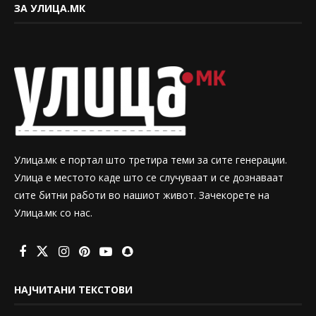
ЗА УЛИЦА.МК
Улица.мк е портал што третира теми за сите генерации.
Улица е местото каде што се случуваат и се дознаваат
сите битни работи во нашиот живот. Зачекорете на
Улица.мк со нас.
НАЈЧИТАНИ ТЕКСТОВИ