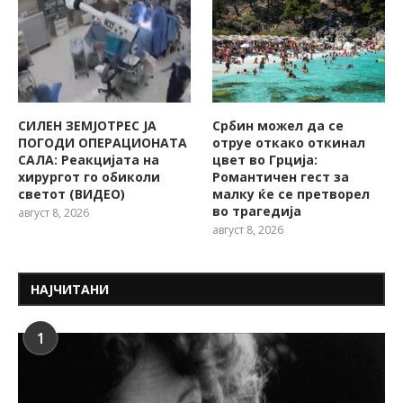
СИЛЕН ЗЕМЈОТРЕС ЈА
Србин можел да се
ПОГОДИ ОПЕРАЦИОНАТА
отруе откако откинал
САЛА: Реакцијата на
цвет во Грција:
хирургот го обиколи
Романтичен гест за
светот (ВИДЕО)
малку ќе се претворел
во трагедија
август 8, 2026
август 8, 2026
НАЈЧИТАНИ
1