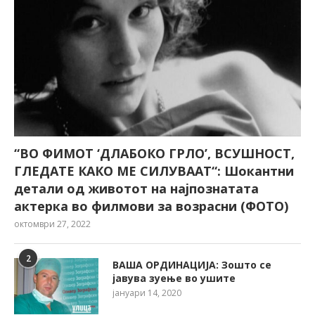
“ВО ФИМОТ ‘ДЛАБОКО ГРЛО’, ВСУШНОСТ,
ГЛЕДАТЕ КАКО МЕ СИЛУВААТ“: Шокантни
детали од животот на најпознатата
актерка во филмови за возрасни (ФОТО)
октомври 27, 2022
2
ВАША ОРДИНАЦИЈА: Зошто се
јавува зуење во ушите
јануари 14, 2020