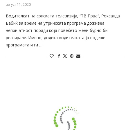
август 11, 2020
Водителкат на српската телевизија, “ТВ Прва“, Роксанда
Бабиќ за време на утринската програма доживеа
непријатност поради која повеќето жени бурно би
реагирале. Имено, додека водителката ја водеше
програмата и ги …