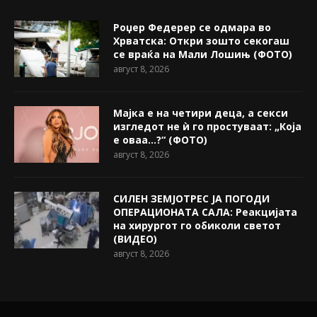
Роџер Федерер се одмара во
Хрватска: Откри зошто секогаш
се враќа на Мали Лошињ (ФОТО)
август 8, 2026
Мајка е на четири деца, а секси
изгледот не ѝ го простуваат: „Која
е оваа…?“ (ФОТО)
август 8, 2026
СИЛЕН ЗЕМЈОТРЕС ЈА ПОГОДИ
ОПЕРАЦИОНАТА САЛА: Реакцијата
на хирургот го обиколи светот
(ВИДЕО)
август 8, 2026