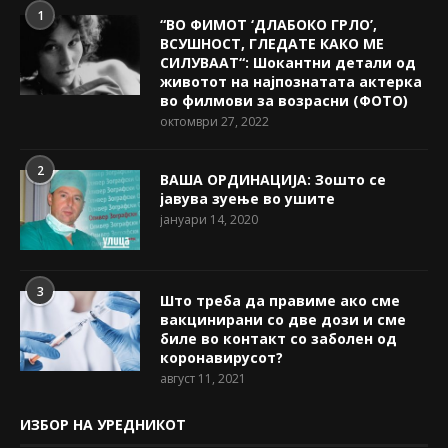
1
“ВО ФИМОТ ‘ДЛАБОКО ГРЛО’,
ВСУШНОСТ, ГЛЕДАТЕ КАКО МЕ
СИЛУВААТ“: Шокантни детали од
животот на најпознатата актерка
во филмови за возрасни (ФОТО)
октомври 27, 2022
2
ВАША ОРДИНАЦИЈА: Зошто се
јавува зуење во ушите
јануари 14, 2020
3
Што треба да правиме ако сме
вакцинирани со две дози и сме
биле во контакт со заболен од
коронавирусот?
август 11, 2021
ИЗБОР НА УРЕДНИКОТ