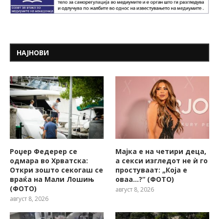
НАЈНОВИ
Роџер Федерер се
Мајка е на четири деца,
одмара во Хрватска:
а секси изгледот не ѝ го
Откри зошто секогаш се
простуваат: „Која е
враќа на Мали Лошињ
оваа…?“ (ФОТО)
(ФОТО)
август 8, 2026
август 8, 2026