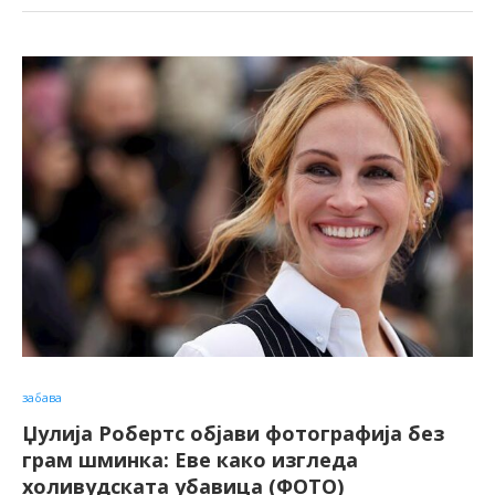
забава
Џулија Робертс објави фотографија без
грам шминка: Еве како изгледа
холивудската убавица (ФОТО)