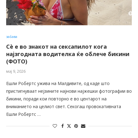
забава
Сѐ е во знакот на сексапилот кога
најзгодната водителка ќе облече бикини
(ФОТО)
мај 9, 2026
Ешли Робертс ужива на Малдивите, од каде што
пристигнуваат нејзините најнови најжешки фотографии во
бикини, поради кои повторно е во центарот на
вниманието на целиот свет. Секогаш провокативната
Ешли Робертс …