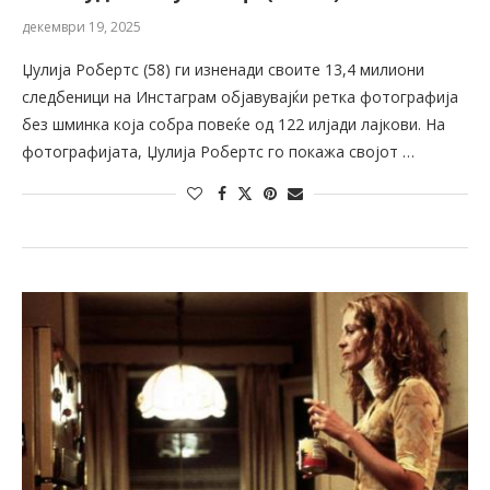
декември 19, 2025
Џулија Робертс (58) ги изненади своите 13,4 милиони
следбеници на Инстаграм објавувајќи ретка фотографија
без шминка која собра повеќе од 122 илјади лајкови. На
фотографијата, Џулија Робертс го покажа својот …