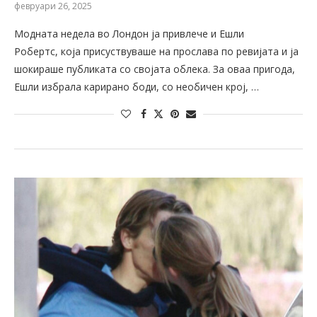
февруари 26, 2025
Модната недела во Лондон ја привлече и Ешли
Робертс, која присуствуваше на прослава по ревијата и ја
шокираше публиката со својата облека. За оваа пригода,
Ешли избрала карирано боди, со необичен крој, …