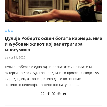
забава
Џулија Робертс освен богата кариера, има
и љубовен живот кој заинтригира
многумина
август 31, 2025
Џулија Робертс е една од најпознатите и најплатени
актерки во Холивуд. Таа неодамна го прослави својот 55-
ти роденден, а тоа е прилика да се потсетиме на
нејзиното неверојатно животно патување …