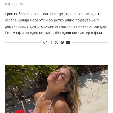
мај 29, 2026
Ерик Робертс проговори за својот однос со помладата
сестра Џулија Робертс и во ретко јавно појавување ги
демантираше долгогодишните гласини за нивниот раздор.
Гостувајќи во еден подкаст, 69-годишниот актер изјави …