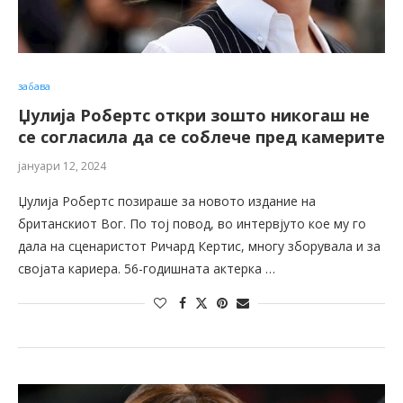
забава
Џулија Робертс откри зошто никогаш не
се согласила да се соблече пред камерите
јануари 12, 2024
Џулија Робертс позираше за новото издание на
британскиот Вог. По тој повод, во интервјуто кое му го
дала на сценаристот Ричард Кертис, многу зборувала и за
својата кариера. 56-годишната актерка …