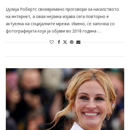
Џулија Робертс своевремено проговори за насилството
на интернет, а оваа нејзина изјава сега повторно е
актуелна на социјалните мрежи. Имено, се започна со
фотографијата која ја објави во 2018 година …