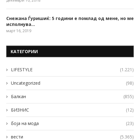
декември 10, 2018
Снежана Ѓуришиќ: 5 години е помлад од мене, но ме
исполнува…
март 16, 2019
КАТЕГОРИИ
LIFESTYLE
(1.221)
Uncategorized
(98)
Балкан
(855)
БИЗНИС
(12)
боја на мода
(23)
вести
(5.365)