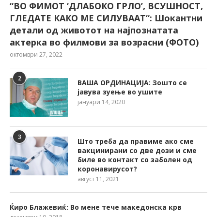
“ВО ФИМОТ ‘ДЛАБОКО ГРЛО’, ВСУШНОСТ,
ГЛЕДАТЕ КАКО МЕ СИЛУВААТ“: Шокантни
детали од животот на најпознатата
актерка во филмови за возрасни (ФОТО)
октомври 27, 2022
2
ВАША ОРДИНАЦИЈА: Зошто се
јавува зуење во ушите
јануари 14, 2020
3
Што треба да правиме ако сме
вакцинирани со две дози и сме
биле во контакт со заболен од
коронавирусот?
август 11, 2021
Ќиро Блажевиќ: Во мене тече македонска крв