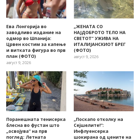
Ева Лонгорија во
„ЖЕНАТА СО
заводливо издание на
НАЈДОБРОТО ТЕЛО НА
одмор во Шпанија:
СВЕТОТ“ УЖИВА НА
Црвен костим за капење
ИТАЛИЈАНСКИОТ БРЕГ
и витката фигура во прв
(ФОТО)
план (ФОТО)
август 9, 2026
август 9, 2026
Поранешната тенисерка
„Поскапо отколку на
блесна во фустан што
Сејшелите!“:
„освојува“ на прв
Инфлуенсерка
поглед: Летната
шокирана од цените на