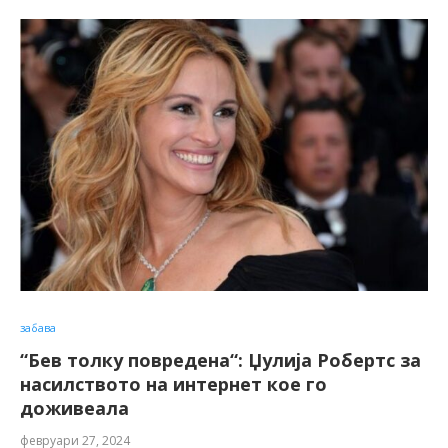
забава
“Бев толку повредена“: Џулија Робертс за
насилството на интернет кое го
доживеала
февруари 27, 2024