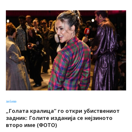
забава
„Голата кралица“ го откри убиствениот
задник: Голите изданија се нејзиното
второ име (ФОТО)