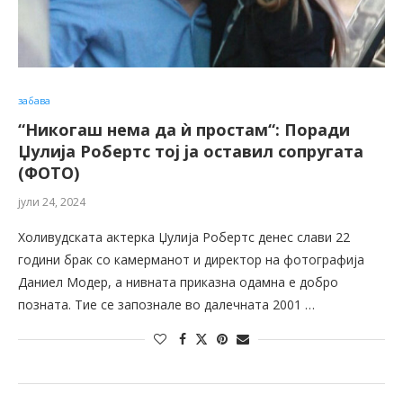
забава
“Никогаш нема да ѝ простам“: Поради
Џулија Робертс тој ја оставил сопругата
(ФОТО)
јули 24, 2024
Холивудската актерка Џулија Робертс денес слави 22
години брак со камерманот и директор на фотографија
Даниел Модер, а нивната приказна одамна е добро
позната. Тие се запознале во далечната 2001 …