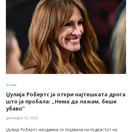
забава
Џулија Робертс ја откри најтешката дрога
што ја пробала: „Нема да лажам, беше
убаво“
декември 10, 2023
Џулија Робертс неодамна се појавила на подкастот на