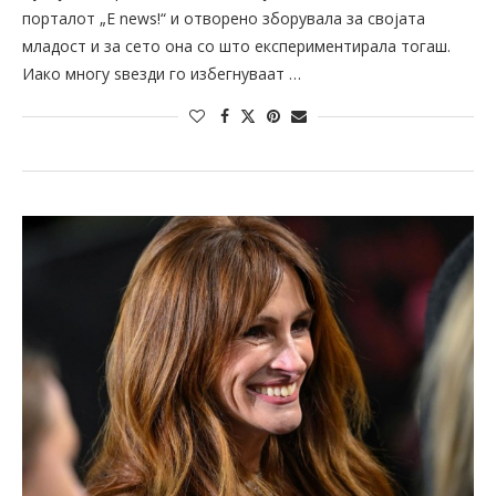
порталот „E news!“ и отворено зборувала за својата
младост и за сето она со што експериментирала тогаш.
Иако многу ѕвезди го избегнуваат …