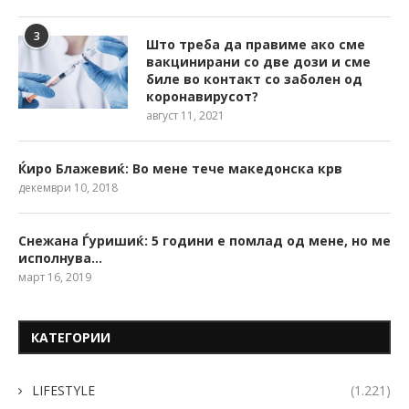
3
Што треба да правиме ако сме
вакцинирани со две дози и сме
биле во контакт со заболен од
коронавирусот?
август 11, 2021
Ќиро Блажевиќ: Во мене тече македонска крв
декември 10, 2018
Снежана Ѓуришиќ: 5 години е помлад од мене, но ме
исполнува…
март 16, 2019
КАТЕГОРИИ
LIFESTYLE
(1.221)