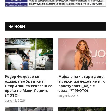
НАЈНОВИ
Роџер Федерер се
Мајка е на четири деца,
одмара во Хрватска:
а секси изгледот не ѝ го
Откри зошто секогаш се
простуваат: „Која е
враќа на Мали Лошињ
оваа…?“ (ФОТО)
(ФОТО)
август 8, 2026
август 8, 2026