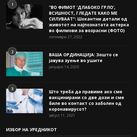
1
“ВО ФИМОТ ‘ДЛАБОКО ГРЛО’,
ВСУШНОСТ, ГЛЕДАТЕ КАКО МЕ
СИЛУВААТ“: Шокантни детали од
животот на најпознатата актерка
во филмови за возрасни (ФОТО)
октомври 27, 2022
2
ВАША ОРДИНАЦИЈА: Зошто се
јавува зуење во ушите
јануари 14, 2020
3
Што треба да правиме ако сме
вакцинирани со две дози и сме
биле во контакт со заболен од
коронавирусот?
август 11, 2021
ИЗБОР НА УРЕДНИКОТ