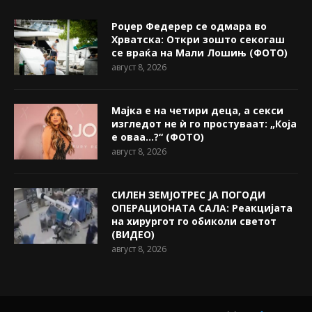
Роџер Федерер се одмара во
Хрватска: Откри зошто секогаш
се враќа на Мали Лошињ (ФОТО)
август 8, 2026
Мајка е на четири деца, а секси
изгледот не ѝ го простуваат: „Која
е оваа…?“ (ФОТО)
август 8, 2026
СИЛЕН ЗЕМЈОТРЕС ЈА ПОГОДИ
ОПЕРАЦИОНАТА САЛА: Реакцијата
на хирургот го обиколи светот
(ВИДЕО)
август 8, 2026