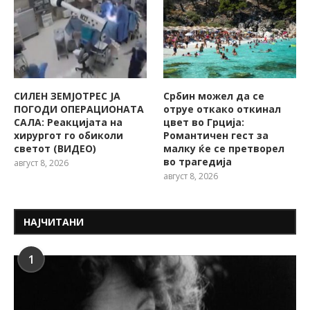
СИЛЕН ЗЕМЈОТРЕС ЈА
Србин можел да се
ПОГОДИ ОПЕРАЦИОНАТА
отруе откако откинал
САЛА: Реакцијата на
цвет во Грција:
хирургот го обиколи
Романтичен гест за
светот (ВИДЕО)
малку ќе се претворел
во трагедија
август 8, 2026
август 8, 2026
НАЈЧИТАНИ
1