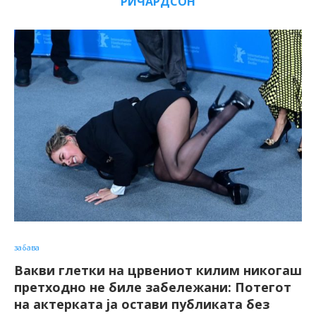
РИЧАРДСОН
забава
Вакви глетки на црвениот килим никогаш
претходно не биле забележани: Потегот
на актерката ја остави публиката без