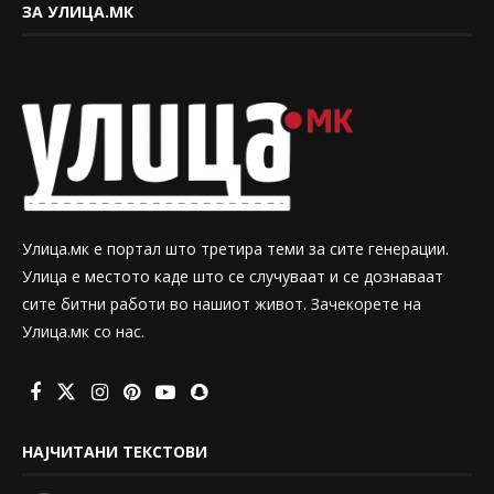
ЗА УЛИЦА.МК
Улица.мк е портал што третира теми за сите генерации.
Улица е местото каде што се случуваат и се дознаваат
сите битни работи во нашиот живот. Зачекорете на
Улица.мк со нас.
НАЈЧИТАНИ ТЕКСТОВИ