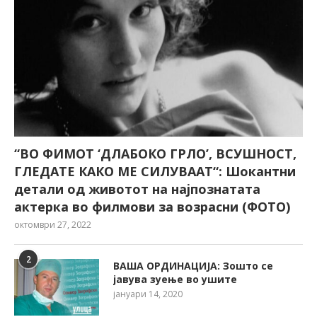
“ВО ФИМОТ ‘ДЛАБОКО ГРЛО’, ВСУШНОСТ,
ГЛЕДАТЕ КАКО МЕ СИЛУВААТ“: Шокантни
детали од животот на најпознатата
актерка во филмови за возрасни (ФОТО)
октомври 27, 2022
2
ВАША ОРДИНАЦИЈА: Зошто се
јавува зуење во ушите
јануари 14, 2020