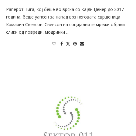
Раперот Тига, кој беше во врска со Кајли Џенер до 2017
година, беше уапсен за напад врз неговата свршеница
Камарин Свенсон. Свенсон на социјалните мрежи објави
слики од повреди, модринки …