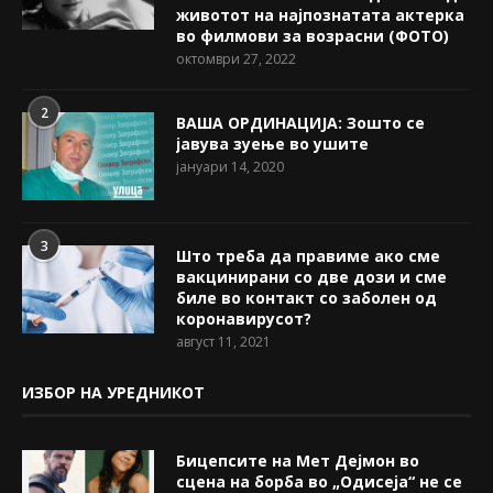
животот на најпознатата актерка
во филмови за возрасни (ФОТО)
октомври 27, 2022
2
ВАША ОРДИНАЦИЈА: Зошто се
јавува зуење во ушите
јануари 14, 2020
3
Што треба да правиме ако сме
вакцинирани со две дози и сме
биле во контакт со заболен од
коронавирусот?
август 11, 2021
ИЗБОР НА УРЕДНИКОТ
Бицепсите на Мет Дејмон во
сцена на борба во „Одисеја“ не се