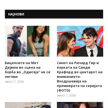
НАЈНОВИ
Бицепсите на Мет
Синот на Ричард Гир и
Дејмон во сцена на
ќерката на Синди
борба во „Одисеја“ не се
Крафорд во центарот на
негови
вниманието:
Воодушевија на
август 7, 2026
премиерата на серијата
(ФОТО)
август 7, 2026