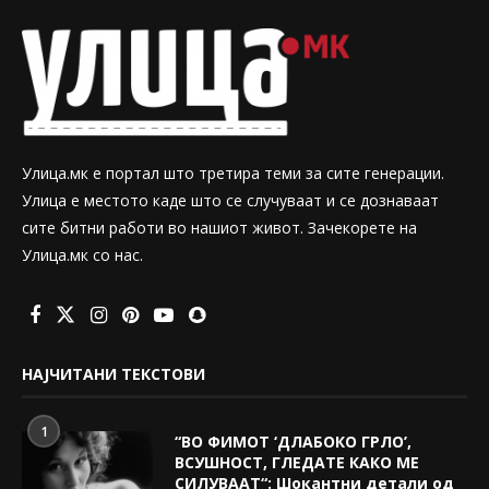
Улица.мк е портал што третира теми за сите генерации.
Улица е местото каде што се случуваат и се дознаваат
сите битни работи во нашиот живот. Зачекорете на
Улица.мк со нас.
НАЈЧИТАНИ ТЕКСТОВИ
1
“ВО ФИМОТ ‘ДЛАБОКО ГРЛО’,
ВСУШНОСТ, ГЛЕДАТЕ КАКО МЕ
СИЛУВААТ“: Шокантни детали од