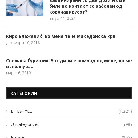
вакцинирани со две дози и сме
биле во контакт со заболен од
коронавирусот?
август 11, 2021
Ќиро Блажевиќ: Во мене тече македонска крв
декември 10, 2018
Снежана Ѓуришиќ: 5 години е помлад од мене, но ме
исполнува…
март 16, 2019
КАТЕГОРИИ
LIFESTYLE
(1.221)
Uncategorized
(98)
Балкан
(855)