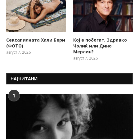
Сексапилната Хали Бери
Кој е побогат, Здравко
(ФОТО)
Чолиќ или Дино
Мерлин?
август 7, 2026
август 7, 2026
НАЈЧИТАНИ
1