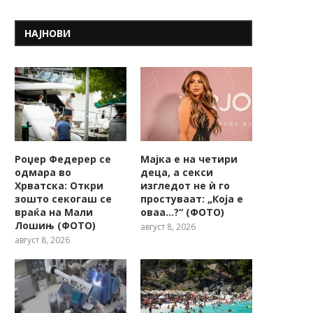
НАЈНОВИ
Роџер Федерер се
Мајка е на четири
одмара во
деца, а секси
Хрватска: Откри
изгледот не ѝ го
зошто секогаш се
простуваат: „Која е
враќа на Мали
оваа…?“ (ФОТО)
Лошињ (ФОТО)
август 8, 2026
август 8, 2026