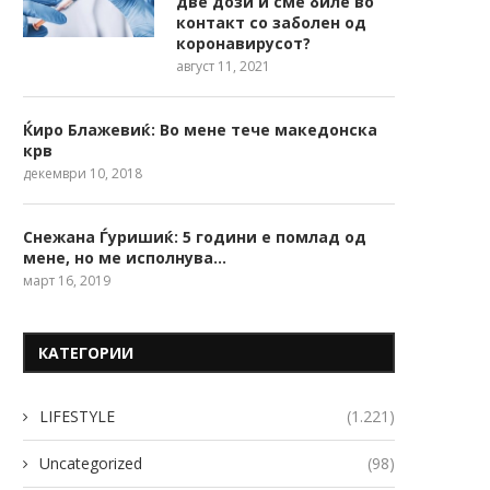
две дози и сме биле во
контакт со заболен од
коронавирусот?
август 11, 2021
Ќиро Блажевиќ: Во мене тече македонска
крв
декември 10, 2018
Снежана Ѓуришиќ: 5 години е помлад од
мене, но ме исполнува…
март 16, 2019
КАТЕГОРИИ
LIFESTYLE
(1.221)
Uncategorized
(98)