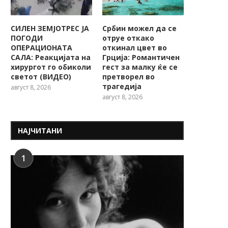
СИЛЕН ЗЕМЈОТРЕС ЈА
Србин можел да се
ПОГОДИ
отруе откако
ОПЕРАЦИОНАТА
откинал цвет во
САЛА: Реакцијата на
Грција: Романтичен
хирургот го обиколи
гест за малку ќе се
светот (ВИДЕО)
претворел во
трагедија
август 8, 2026
август 8, 2026
НАЈЧИТАНИ
1