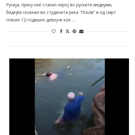
Русија, преку ноќ станал херој во руските медиуми,
бидејќи скокнал во студената река “Псков” и од смрт
спасил 12-годишно девојче кое …