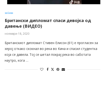
забава
Британски дипломат спаси девојка од
давење (ВИДЕО)
ноември 18, 2020
Британскиот дипломат Стивен Елисон (61) е прогласен за
херој откако скокнал во река во Кина и спасил студентка
која се давeла. Тој се шетал покрај река во саботата
наутро, кога …