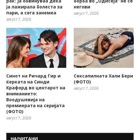
рак: Ја обвинуваа дека
борба во „Одисеја“ не се
ја лажирала болеста за
негови
пари, а сега занемеа
август 7, 2026
август 7, 2026
Синот на Ричард Гир и
Сексапилната Хали Бери
ќерката на Синди
(ФОТО)
Крафорд во центарот на
август 7, 2026
вниманието:
Воодушевија на
премиерата на серијата
(ФОТО)
август 7, 2026
НАЈЧИТАНИ