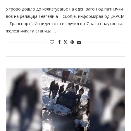
Утрово дошло до излизгување на еден вагон од патнички
воз на релација Гевгелија – Скопје, информираа од „ЖРСМ
– Транспорт”. Инцидентот се случил во 7 часот наутро кај
железничката станица …