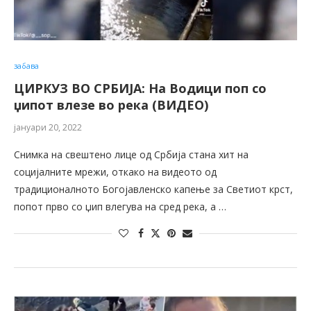
забава
ЦИРКУЗ ВО СРБИЈА: На Водици поп со
џипот влезе во река (ВИДЕО)
јануари 20, 2022
Снимка на свештено лице од Србија стана хит на
социјалните мрежи, откако на видеото од
традиционалното Богојавленско капење за Светиот крст,
попот прво со џип влегува на сред река, а …