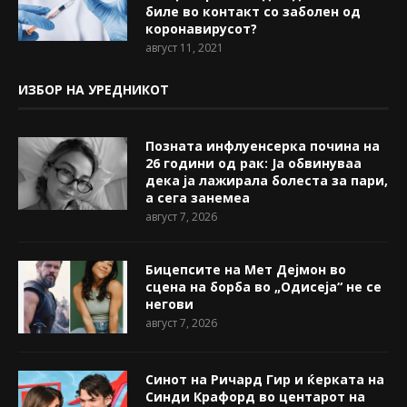
биле во контакт со заболен од
коронавирусот?
август 11, 2021
ИЗБОР НА УРЕДНИКОТ
Позната инфлуенсерка почина на
26 години од рак: Ја обвинуваа
дека ја лажирала болеста за пари,
а сега занемеа
август 7, 2026
Бицепсите на Мет Дејмон во
сцена на борба во „Одисеја“ не се
негови
август 7, 2026
Синот на Ричард Гир и ќерката на
Синди Крафорд во центарот на