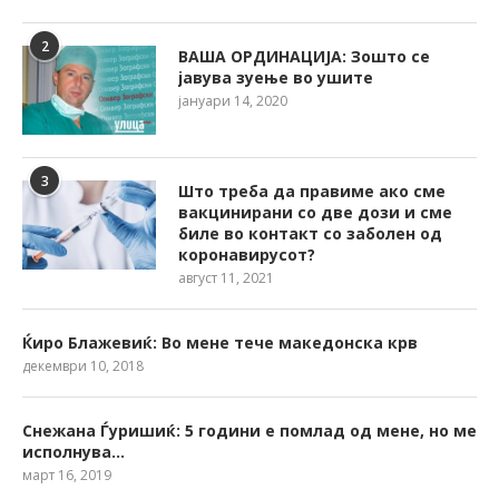
2
ВАША ОРДИНАЦИЈА: Зошто се
јавува зуење во ушите
јануари 14, 2020
3
Што треба да правиме ако сме
вакцинирани со две дози и сме
биле во контакт со заболен од
коронавирусот?
август 11, 2021
Ќиро Блажевиќ: Во мене тече македонска крв
декември 10, 2018
Снежана Ѓуришиќ: 5 години е помлад од мене, но ме
исполнува…
март 16, 2019