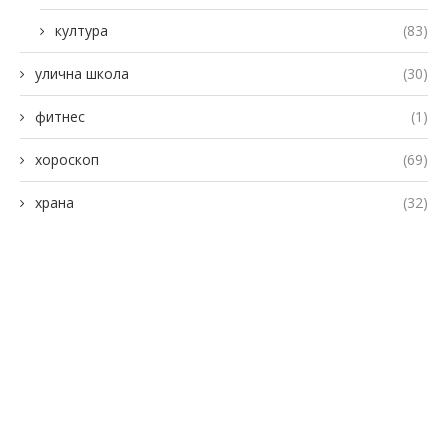
култура
(83)
улична школа
(30)
фитнес
(1)
хороскоп
(69)
храна
(32)