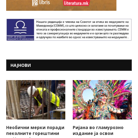
НАЈНОВИ
Необични мерки поради
Ријана во гламурозно
пеколните горештини
издание ја освои