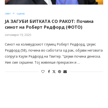
свет
сцена
ЈА ЗАГУБИ БИТКАТА СО РАКОТ: Почина
синот на Роберт Редфорд (ФОТО)
октомври 19, 2020
Синот на холивудскиот глумец Роберт Редфорд, Џејмс
Редфорд (58), почина во саботата од рак, објави неговата
сопруга Кајли Редфорд на Твитер. “Џејми почина денеска.
Ние сме скршени. Тој живееше прекрасен и …