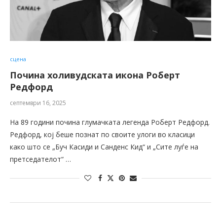
сцена
Почина холивудската икона Роберт
Редфорд
септември 16, 2025
На 89 години почина глумачката легенда Роберт Редфорд.
Редфорд, кој беше познат по своите улоги во класици
како што се „Буч Касиди и Санденс Кид“ и „Сите луѓе на
претседателот“ …