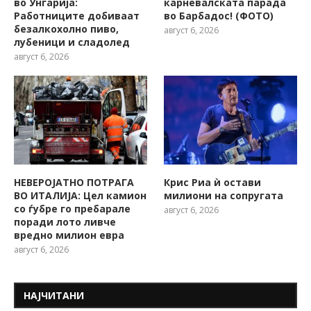
во Унгарија:
карневалската парада
Работниците добиваат
во Барбадос! (ФОТО)
безалкохолно пиво,
август 6, 2026
лубеници и сладолед
август 6, 2026
НЕВЕРОЈАТНО ПОТРАГА
Крис Риа ѝ остави
ВО ИТАЛИЈА: Цел камион
милиони на сопругата
со ѓубре го пребарале
август 6, 2026
поради лото ливче
вредно милион евра
август 6, 2026
НАЈЧИТАНИ