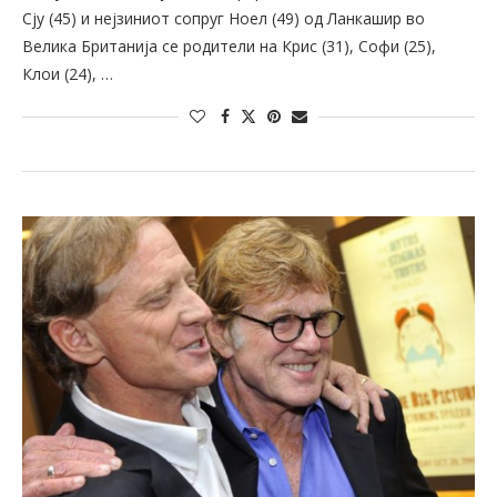
Сју (45) и нејзиниот сопруг Ноел (49) од Ланкашир во
Велика Британија се родители на Крис (31), Софи (25),
Клои (24), …