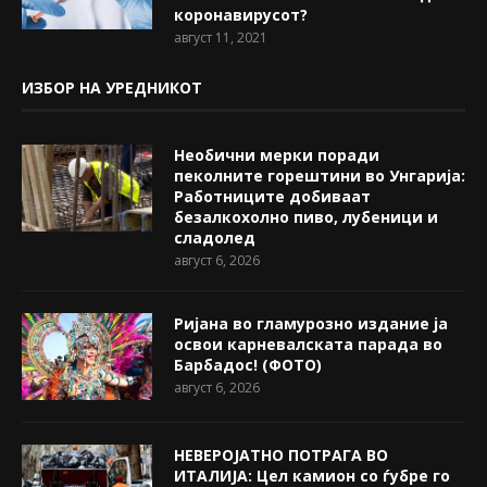
коронавирусот?
август 11, 2021
ИЗБОР НА УРЕДНИКОТ
Необични мерки поради
пеколните горештини во Унгарија:
Работниците добиваат
безалкохолно пиво, лубеници и
сладолед
август 6, 2026
Ријана во гламурозно издание ја
освои карневалската парада во
Барбадос! (ФОТО)
август 6, 2026
НЕВЕРОЈАТНО ПОТРАГА ВО
ИТАЛИЈА: Цел камион со ѓубре го