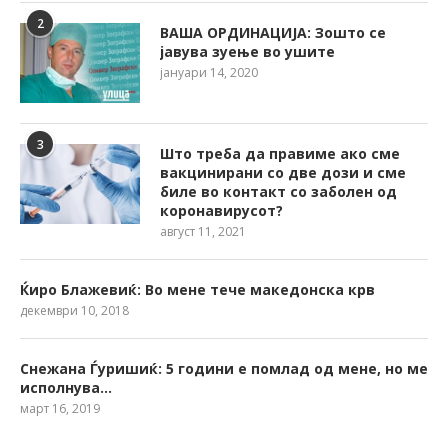
2
ВАША ОРДИНАЦИЈА: Зошто се
јавува зуење во ушите
јануари 14, 2020
3
Што треба да правиме ако сме
вакцинирани со две дози и сме
биле во контакт со заболен од
коронавирусот?
август 11, 2021
Ќиро Блажевиќ: Во мене тече македонска крв
декември 10, 2018
Снежана Ѓуришиќ: 5 години е помлад од мене, но ме
исполнува…
март 16, 2019