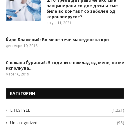
Што треба да правиме ако сме
вакцинирани со две дози и сме
биле во контакт со заболен од
коронавирусот?
август 11, 2021
Ќиро Блажевиќ: Во мене тече македонска крв
декември 10, 2018
Снежана Ѓуришиќ: 5 години е помлад од мене, но ме
исполнува…
март 16, 2019
КАТЕГОРИИ
LIFESTYLE
(1.221)
Uncategorized
(98)