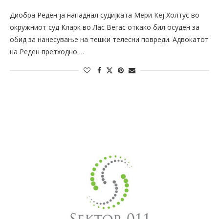
Диобра Реден ја нападнал судијката Мери Кеј Холтус во
окружниот суд Кларк во Лас Вегас откако бил осуден за
обид за нанесување на тешки телесни повреди. Адвокатот
на Реден претходно …