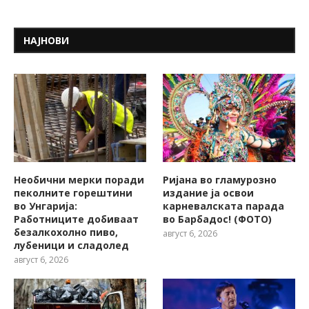
НАЈНОВИ
Необични мерки поради
Ријана во гламурозно
пеколните горештини
издание ја освои
во Унгарија:
карневалската парада
Работниците добиваат
во Барбадос! (ФОТО)
безалкохолно пиво,
август 6, 2026
лубеници и сладолед
август 6, 2026