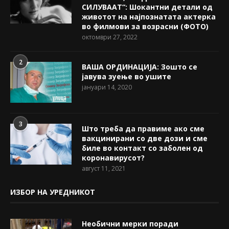
СИЛУВААТ“: Шокантни детали од
животот на најпознатата актерка
во филмови за возрасни (ФОТО)
октомври 27, 2022
2
ВАША ОРДИНАЦИЈА: Зошто се
јавува зуење во ушите
јануари 14, 2020
3
Што треба да правиме ако сме
вакцинирани со две дози и сме
биле во контакт со заболен од
коронавирусот?
август 11, 2021
ИЗБОР НА УРЕДНИКОТ
Необични мерки поради