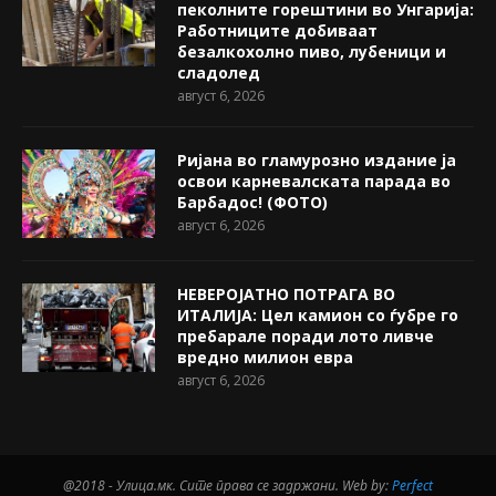
пеколните горештини во Унгарија:
Работниците добиваат
безалкохолно пиво, лубеници и
сладолед
август 6, 2026
Ријана во гламурозно издание ја
освои карневалската парада во
Барбадос! (ФОТО)
август 6, 2026
НЕВЕРОЈАТНО ПОТРАГА ВО
ИТАЛИЈА: Цел камион со ѓубре го
пребарале поради лото ливче
вредно милион евра
август 6, 2026
@2018 - Улица.мк. Сите права се задржани. Web by:
Perfect