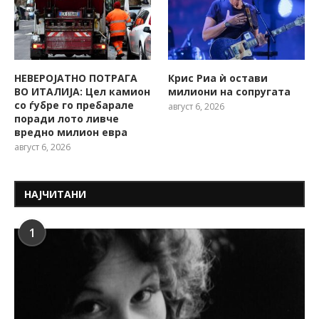
НЕВЕРОЈАТНО ПОТРАГА
Крис Риа ѝ остави
ВО ИТАЛИЈА: Цел камион
милиони на сопругата
со ѓубре го пребарале
август 6, 2026
поради лото ливче
вредно милион евра
август 6, 2026
НАЈЧИТАНИ
1