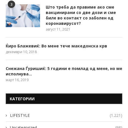
3
Што треба да правиме ако сме
вакцинирани со две дози и сме
биле во контакт со заболен од
коронавирусот?
август 11, 2021
Ќиро Блажевиќ: Во мене тече македонска крв
декември 10, 2018
Снежана Ѓуришиќ: 5 години е помлад од мене, но ме
исполнува…
март 16, 2019
КАТЕГОРИИ
LIFESTYLE
(1.221)
Uncategorized
(98)