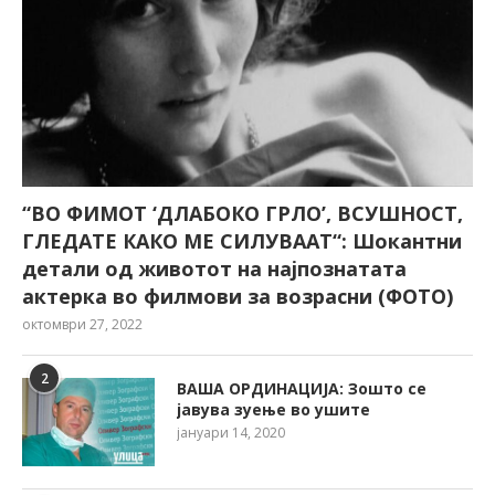
“ВО ФИМОТ ‘ДЛАБОКО ГРЛО’, ВСУШНОСТ,
ГЛЕДАТЕ КАКО МЕ СИЛУВААТ“: Шокантни
детали од животот на најпознатата
актерка во филмови за возрасни (ФОТО)
октомври 27, 2022
2
ВАША ОРДИНАЦИЈА: Зошто се
јавува зуење во ушите
јануари 14, 2020