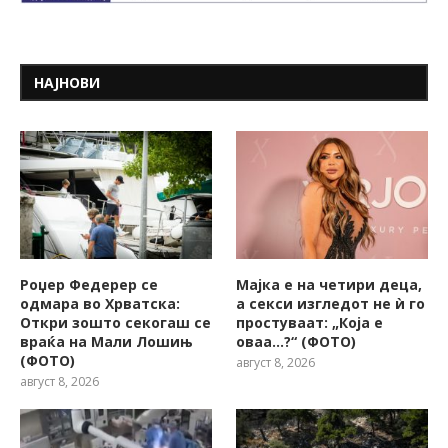
НАЈНОВИ
Роџер Федерер се
Мајка е на четири деца,
одмара во Хрватска:
а секси изгледот не ѝ го
Откри зошто секогаш се
простуваат: „Која е
враќа на Мали Лошињ
оваа…?“ (ФОТО)
(ФОТО)
август 8, 2026
август 8, 2026