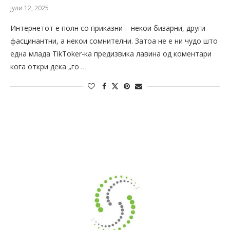
јули 12, 2025
Интернетот е полн со приказни – некои бизарни, други
фасцинантни, а некои сомнителни. Затоа не е ни чудо што
една млада TikToker-ка предизвика лавина од коментари
кога откри дека „го …