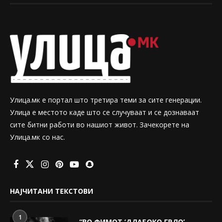
Улица.мк е портал што третира теми за сите генерации.
Улица е местото каде што се случуваат и се дознаваат
сите битни работи во нашиот живот. Зачекорете на
Улица.мк со нас.
НАЈЧИТАНИ ТЕКСТОВИ
1
“ВО ФИМОТ ‘ДЛАБОКО ГРЛО’,