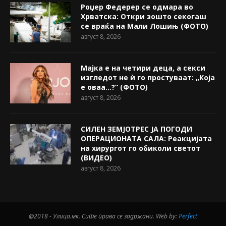
Роџер Федерер се одмара во
Хрватска: Откри зошто секогаш
се враќа на Мали Лошињ (ФОТО)
август 8, 2026
Мајка е на четири деца, а секси
изгледот не ѝ го простуваат: „Која
е оваа…?“ (ФОТО)
август 8, 2026
СИЛЕН ЗЕМЈОТРЕС ЈА ПОГОДИ
ОПЕРАЦИОНАТА САЛА: Реакцијата
на хирургот го обиколи светот
(ВИДЕО)
август 8, 2026
@2018 - Улица.мк. Сите права се задржани. Web by:
Perfect