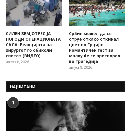
СИЛЕН ЗЕМЈОТРЕС ЈА
Србин можел да се
ПОГОДИ ОПЕРАЦИОНАТА
отруе откако откинал
САЛА: Реакцијата на
цвет во Грција:
хирургот го обиколи
Романтичен гест за
светот (ВИДЕО)
малку ќе се претворел
во трагедија
август 8, 2026
август 8, 2026
НАЈЧИТАНИ
1