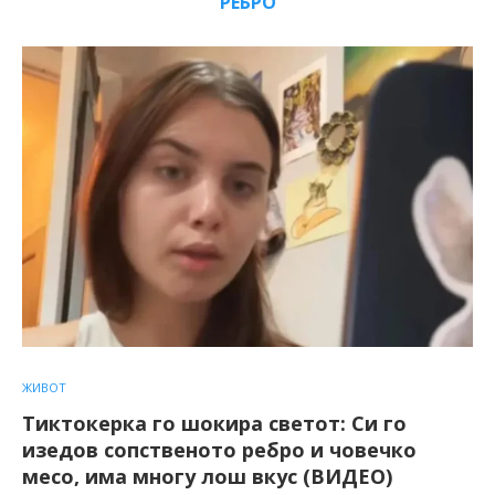
РЕБРО
ЖИВОТ
Тиктокерка го шокира светот: Си го
изедов сопственото ребро и човечко
месо, има многу лош вкус (ВИДЕО)