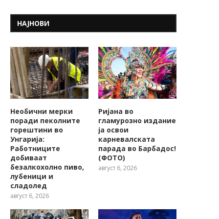
НАЈНОВИ
Необични мерки
Ријана во
поради пеколните
гламурозно издание
горештини во
ја освои
Унгарија:
карневалската
Работниците
парада во Барбадос!
добиваат
(ФОТО)
безалкохолно пиво,
август 6, 2026
лубеници и
сладолед
август 6, 2026