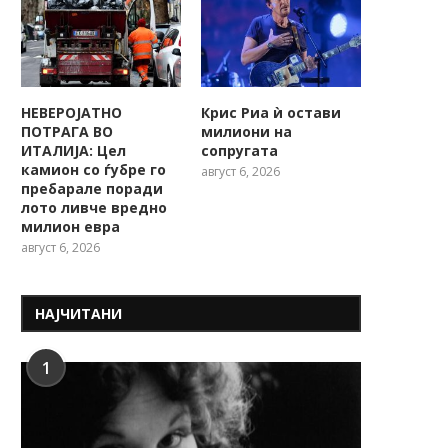
НЕВЕРОЈАТНО
Крис Риа ѝ остави
ПОТРАГА ВО
милиони на
ИТАЛИЈА: Цел
сопругата
камион со ѓубре го
август 6, 2026
пребарале поради
лото ливче вредно
милион евра
август 6, 2026
НАЈЧИТАНИ
1