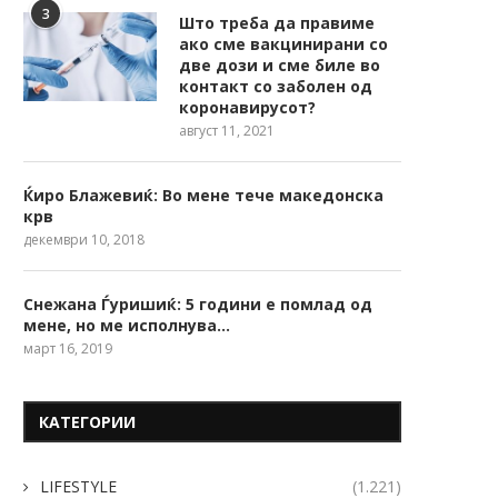
3
Што треба да правиме
ако сме вакцинирани со
две дози и сме биле во
контакт со заболен од
коронавирусот?
август 11, 2021
Ќиро Блажевиќ: Во мене тече македонска
крв
декември 10, 2018
Снежана Ѓуришиќ: 5 години е помлад од
мене, но ме исполнува…
март 16, 2019
КАТЕГОРИИ
LIFESTYLE
(1.221)