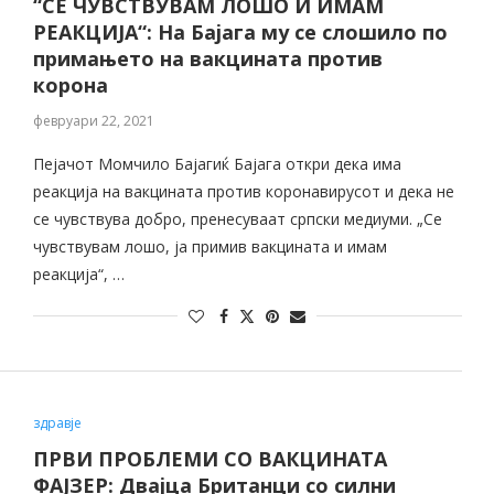
“СЕ ЧУВСТВУВАМ ЛОШО И ИМАМ
РЕАКЦИЈА“: На Бајага му се слошило по
примањето на вакцината против
корона
февруари 22, 2021
Пејачот Момчило Бајагиќ Бајага откри дека има
реакција на вакцината против коронавирусот и дека не
се чувствува добро, пренесуваат српски медиуми. „Се
чувствувам лошо, ја примив вакцината и имам
реакција“, …
здравје
ПРВИ ПРОБЛЕМИ СО ВАКЦИНАТА
ФАЈЗЕР: Двајца Британци со силни