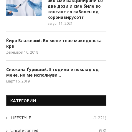
ако сме вакцинирани со
две дози и сме биле во
контакт со заболен од
коронавирусот?
август 11, 2021
Ќиро Блажевиќ: Во мене тече македонска
крв
декември 10, 2018
Снежана Ѓуришиќ: 5 години е помлад од
мене, но ме исполнува…
март 16, 2019
КАТЕГОРИИ
LIFESTYLE
(1.221)
Uncategorized
(98)