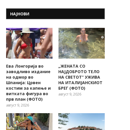
НАЈНОВИ
Ева Лонгорија во
„ЖЕНАТА СО
заводливо издание
НАЈДОБРОТО ТЕЛО
на одмор во
НА СВЕТОТ“ УЖИВА
Шпанија: Црвен
НА ИТАЛИЈАНСКИОТ
костим за капење и
БРЕГ (ФОТО)
витката фигура во
август 9, 2026
прв план (ФОТО)
август 9, 2026