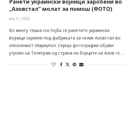
Ранети украински војници заробени во
„Азовстал“ молат за помош (ФОТО)
мај 11, 2022
Во многу тешка состојба се ранетите украински
војници скриени под фабриката за челик Азовстал во
опколениот Мариупол. Серија фотографии објави
утрово на Телеграм од страна на борците на Азов го …