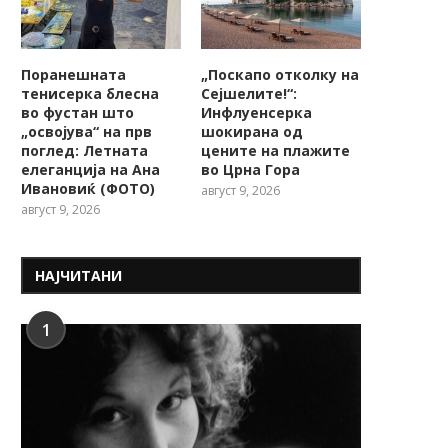
Поранешната
„Поскапо отколку на
тенисерка блесна
Сејшелите!“:
во фустан што
Инфлуенсерка
„освојува“ на прв
шокирана од
поглед: Летната
цените на плажите
елеганција на Ана
во Црна Гора
Ивановиќ (ФОТО)
август 9, 2026
август 9, 2026
НАЈЧИТАНИ
1