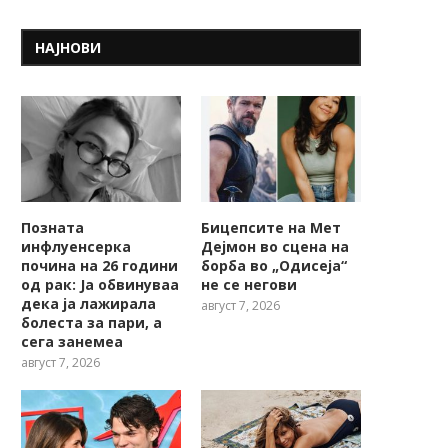
НАЈНОВИ
Позната
Бицепсите на Мет
инфлуенсерка
Дејмон во сцена на
почина на 26 години
борба во „Одисеја“
од рак: Ја обвинуваа
не се негови
дека ја лажирала
август 7, 2026
болеста за пари, а
сега занемеа
август 7, 2026