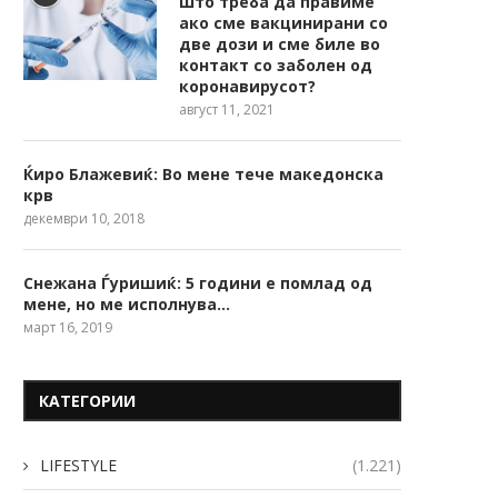
Што треба да правиме
ако сме вакцинирани со
две дози и сме биле во
контакт со заболен од
коронавирусот?
август 11, 2021
Ќиро Блажевиќ: Во мене тече македонска
крв
декември 10, 2018
Снежана Ѓуришиќ: 5 години е помлад од
мене, но ме исполнува…
март 16, 2019
КАТЕГОРИИ
LIFESTYLE
(1.221)