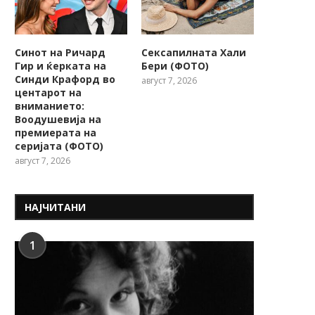
Синот на Ричард
Сексапилната Хали
Гир и ќерката на
Бери (ФОТО)
Синди Крафорд во
август 7, 2026
центарот на
вниманието:
Воодушевија на
премиерата на
серијата (ФОТО)
август 7, 2026
НАЈЧИТАНИ
1