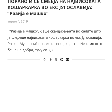
ПОРАНО И СЕ СМЕЕЈА НА НАЈВИСОКАТА
КОШАРКАРКА ВО ЕКС ЈУГОСЛАВИЈА:
“Разија е машко“
април 4, 2019
“Разија е машко“, беше скандирањата во салите што
ја следеше највисоката кошаркарка во екс Југославија,
Разија Мујановиќ во текот на кариерата. Не само што
беше најдобра, туку со 2,2 …