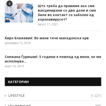
3
Што треба да правиме ако сме
вакцинирани со две дози и сме
биле во контакт со заболен од
коронавирусот?
август 11, 2021
Ќиро Блажевиќ: Во мене тече македонска крв
декември 10, 2018
Снежана Ѓуришиќ: 5 години е помлад од мене, но ме
исполнува…
март 16, 2019
КАТЕГОРИИ
LIFESTYLE
(1.221)
Uncategorized
(98)