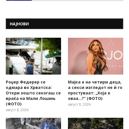
НАЈНОВИ
Роџер Федерер се
Мајка е на четири деца,
одмара во Хрватска:
а секси изгледот не ѝ го
Откри зошто секогаш се
простуваат: „Која е
враќа на Мали Лошињ
оваа…?“ (ФОТО)
(ФОТО)
август 8, 2026
август 8, 2026