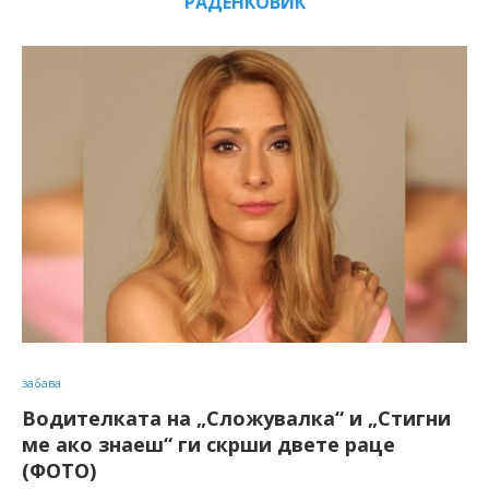
РАДЕНКОВИЌ
забава
Водителката на „Сложувалка“ и „Стигни
ме ако знаеш“ ги скрши двете раце
(ФОТО)