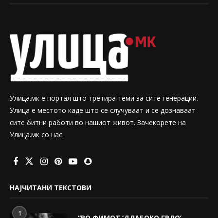
Улица.мк е портал што третира теми за сите генерации.
Улица е местото каде што се случуваат и се дознаваат
сите битни работи во нашиот живот. Зачекорете на
Улица.мк со нас.
НАЈЧИТАНИ ТЕКСТОВИ
1
“ВО ФИМОТ ‘ДЛАБОКО ГРЛО’,