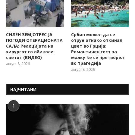
СИЛЕН ЗЕМЈОТРЕС ЈА
Србин можел да се
ПОГОДИ ОПЕРАЦИОНАТА
отруе откако откинал
САЛА: Реакцијата на
цвет во Грција:
хирургот го обиколи
Романтичен гест за
светот (ВИДЕО)
малку ќе се претворел
во трагедија
август 8, 2026
август 8, 2026
НАЈЧИТАНИ
1