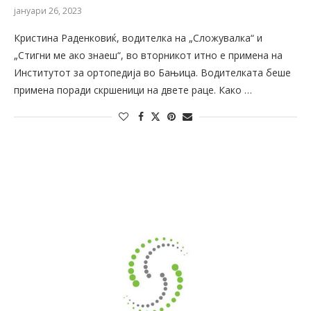
јануари 26, 2023
Кристина Раденковиќ, водителка на „Сложувалка“ и
„Стигни ме ако знаеш“, во вторникот итно е примена на
Институтот за ортопедија во Бањица. Водителката беше
примена поради скршеници на двете раце. Како …