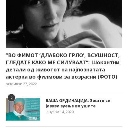
“ВО ФИМОТ ‘ДЛАБОКО ГРЛО’, ВСУШНОСТ,
ГЛЕДАТЕ КАКО МЕ СИЛУВААТ“: Шокантни
детали од животот на најпознатата
актерка во филмови за возрасни (ФОТО)
октомври 27, 2022
2
ВАША ОРДИНАЦИЈА: Зошто се
јавува зуење во ушите
јануари 14, 2020