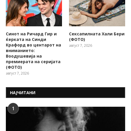
Синот на Ричард Гир и
Сексапилната Хали Бери
ќерката на Синди
(ФОТО)
Крафорд во центарот на
август 7, 2026
вниманието:
Воодушевија на
премиерата на серијата
(ФОТО)
август 7, 2026
НАЈЧИТАНИ
1