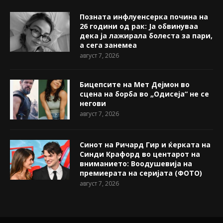
Позната инфлуенсерка почина на
26 години од рак: Ја обвинуваа
дека ја лажирала болеста за пари,
а сега занемеа
август 7, 2026
Бицепсите на Мет Дејмон во
сцена на борба во „Одисеја“ не се
негови
август 7, 2026
Синот на Ричард Гир и ќерката на
Синди Крафорд во центарот на
вниманието: Воодушевија на
премиерата на серијата (ФОТО)
август 7, 2026