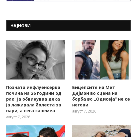
НАЈНОВИ
Позната инфлуенсерка
Бицепсите на Мет
почина на 26 години од
Дејмон во сцена на
рак: Ја обвинуваа дека
борба во „Одисеја“ не се
ја лажирала болеста за
негови
пари, а сега занемеа
август 7, 2026
август 7, 2026