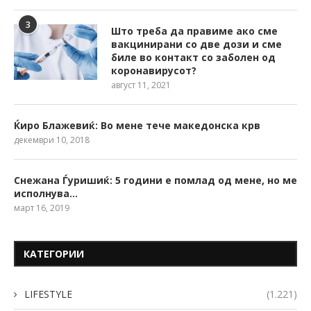
3
Што треба да правиме ако сме
вакцинирани со две дози и сме
биле во контакт со заболен од
коронавирусот?
август 11, 2021
Ќиро Блажевиќ: Во мене тече македонска крв
декември 10, 2018
Снежана Ѓуришиќ: 5 години е помлад од мене, но ме
исполнува…
март 16, 2019
КАТЕГОРИИ
LIFESTYLE
(1.221)