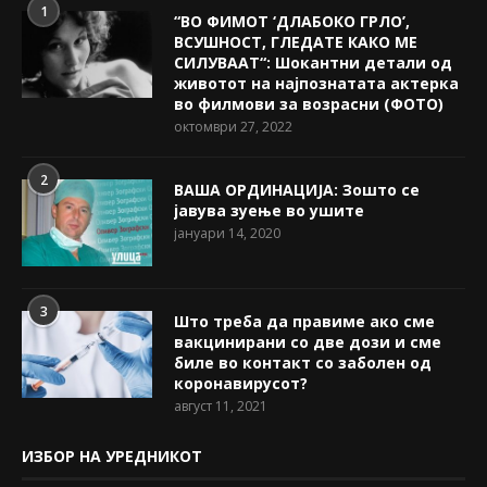
1
“ВО ФИМОТ ‘ДЛАБОКО ГРЛО’,
ВСУШНОСТ, ГЛЕДАТЕ КАКО МЕ
СИЛУВААТ“: Шокантни детали од
животот на најпознатата актерка
во филмови за возрасни (ФОТО)
октомври 27, 2022
2
ВАША ОРДИНАЦИЈА: Зошто се
јавува зуење во ушите
јануари 14, 2020
3
Што треба да правиме ако сме
вакцинирани со две дози и сме
биле во контакт со заболен од
коронавирусот?
август 11, 2021
ИЗБОР НА УРЕДНИКОТ