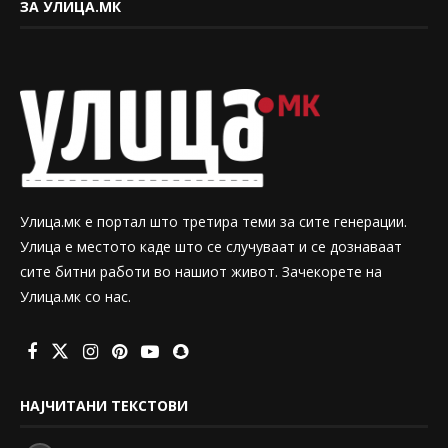
ЗА УЛИЦА.МК
Улица.мк е портал што третира теми за сите генерации.
Улица е местото каде што се случуваат и се дознаваат
сите битни работи во нашиот живот. Зачекорете на
Улица.мк со нас.
НАЈЧИТАНИ ТЕКСТОВИ