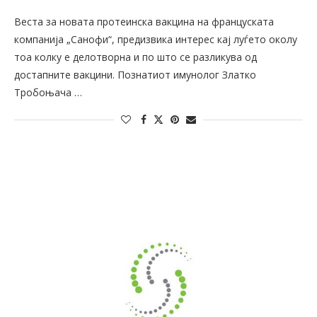
Веста за новата протеинска вакцина на француската
компанија „Санофи“, предизвика интерес кај луѓето околу
тоа колку е делотворна и по што се разликува од
достапните вакцини. Познатиот имунолог Златко
Тробоњача …