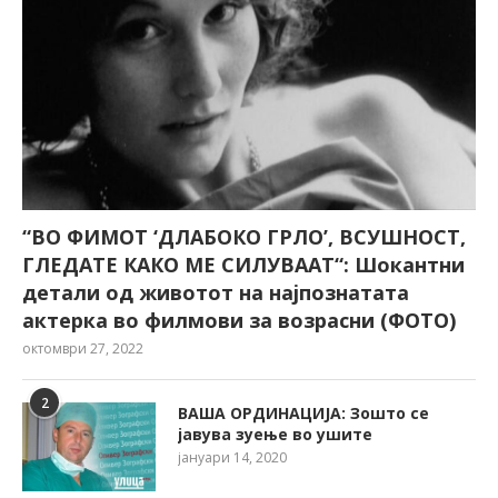
“ВО ФИМОТ ‘ДЛАБОКО ГРЛО’, ВСУШНОСТ,
ГЛЕДАТЕ КАКО МЕ СИЛУВААТ“: Шокантни
детали од животот на најпознатата
актерка во филмови за возрасни (ФОТО)
октомври 27, 2022
2
ВАША ОРДИНАЦИЈА: Зошто се
јавува зуење во ушите
јануари 14, 2020