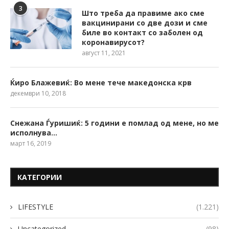
3
Што треба да правиме ако сме
вакцинирани со две дози и сме
биле во контакт со заболен од
коронавирусот?
август 11, 2021
Ќиро Блажевиќ: Во мене тече македонска крв
декември 10, 2018
Снежана Ѓуришиќ: 5 години е помлад од мене, но ме
исполнува…
март 16, 2019
КАТЕГОРИИ
LIFESTYLE
(1.221)
Uncategorized
(98)