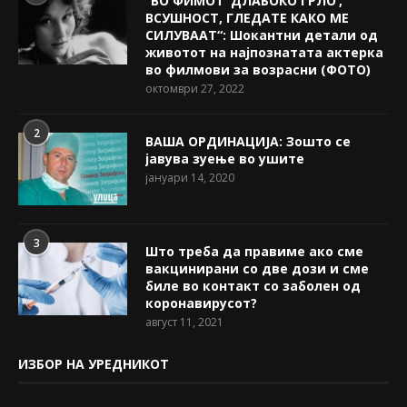
“ВО ФИМОТ ‘ДЛАБОКО ГРЛО’,
ВСУШНОСТ, ГЛЕДАТЕ КАКО МЕ
СИЛУВААТ“: Шокантни детали од
животот на најпознатата актерка
во филмови за возрасни (ФОТО)
октомври 27, 2022
2
ВАША ОРДИНАЦИЈА: Зошто се
јавува зуење во ушите
јануари 14, 2020
3
Што треба да правиме ако сме
вакцинирани со две дози и сме
биле во контакт со заболен од
коронавирусот?
август 11, 2021
ИЗБОР НА УРЕДНИКОТ