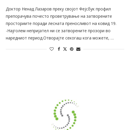
Доктор Ненад Лазаров преку својот Фејсбук профил
препорачува почесто проветрување на затворените
просториите поради лесната преносливот на ковид 19.
-Најголем непријател ни се затворените прозори во
наредниот период.Отворајте секогаш кога можете, …