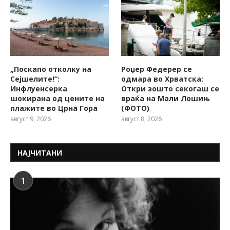
„Поскапо отколку на
Роџер Федерер се
Сејшелите!“:
одмара во Хрватска:
Инфлуенсерка
Откри зошто секогаш се
шокирана од цените на
враќа на Мали Лошињ
плажите во Црна Гора
(ФОТО)
август 9, 2026
август 8, 2026
НАЈЧИТАНИ
1