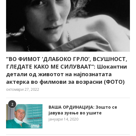
“ВО ФИМОТ ‘ДЛАБОКО ГРЛО’, ВСУШНОСТ,
ГЛЕДАТЕ КАКО МЕ СИЛУВААТ“: Шокантни
детали од животот на најпознатата
актерка во филмови за возрасни (ФОТО)
октомври 27, 2022
2
ВАША ОРДИНАЦИЈА: Зошто се
јавува зуење во ушите
јануари 14, 2020