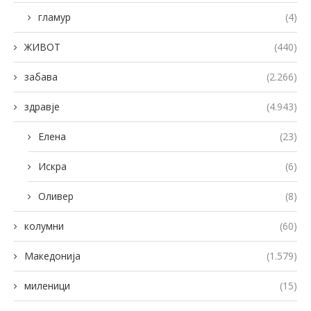
гламур
(4)
ЖИВОТ
(440)
забава
(2.266)
здравје
(4.943)
Елена
(23)
Искра
(6)
Оливер
(8)
колумни
(60)
Македонија
(1.579)
миленици
(15)