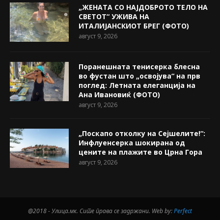
„ЖЕНАТА СО НАЈДОБРОТО ТЕЛО НА
СВЕТОТ“ УЖИВА НА
ИТАЛИЈАНСКИОТ БРЕГ (ФОТО)
август 9, 2026
Поранешната тенисерка блесна
во фустан што „освојува“ на прв
поглед: Летната елеганција на
Ана Ивановиќ (ФОТО)
август 9, 2026
„Поскапо отколку на Сејшелите!“:
Инфлуенсерка шокирана од
цените на плажите во Црна Гора
август 9, 2026
@2018 - Улица.мк. Сите права се задржани. Web by:
Perfect