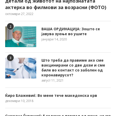
детали од животот на најпознатата
актерка во филмови за возрасни (ФОТО)
октомври 27, 2022
2
ВАША ОРДИНАЦИЈА: Зошто се
јавува зуење во ушите
јануари 14, 2020
3
Што треба да правиме ако сме
вакцинирани со две дози и сме
биле во контакт со заболен од
коронавирусот?
август 11, 2021
Ќиро Блажевиќ: Во мене тече македонска крв
декември 10, 2018
Снежана Ѓуришиќ: 5 години е помлад од мене, но ме