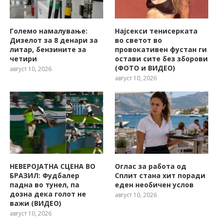
Големо намалување:
Најсекси тенисерката
Дизелот за 8 денари за
во светот во
литар, бензините за
провокативен фустан ги
четири
остави сите без зборови
(ФОТО и ВИДЕО)
август 10, 2026
август 10, 2026
НЕВЕРОЈАТНА СЦЕНА ВО
Оглас за работа од
БРАЗИЛ: Фудбалер
Сплит стана хит поради
падна во тунел, па
еден необичен услов
дозна дека голот не
август 10, 2026
важи (ВИДЕО)
август 10, 2026