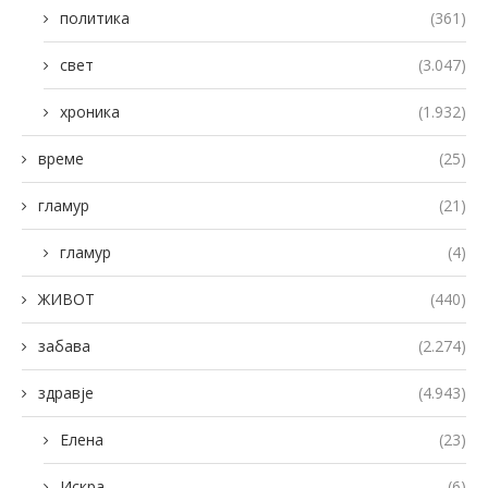
политика
(361)
свет
(3.047)
хроника
(1.932)
време
(25)
гламур
(21)
гламур
(4)
ЖИВОТ
(440)
забава
(2.274)
здравје
(4.943)
Елена
(23)
Искра
(6)