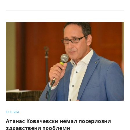
хроника
Атанас Ковачевски немал посериозни
здравствени проблеми