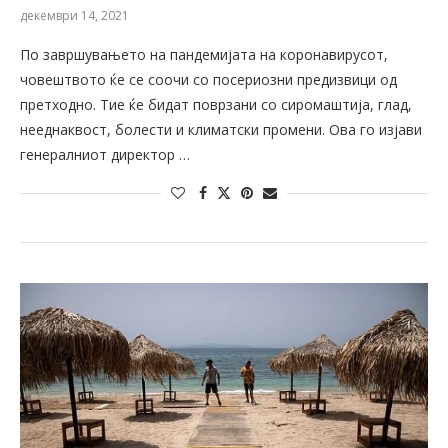
декември 14, 2021
По завршувањето на пандемијата на коронавирусот,
човештвото ќе се соочи со посериозни предизвици од
претходно. Тие ќе бидат поврзани со сиромаштија, глад,
нееднаквост, болести и климатски промени. Ова го изјави
генералниот директор …