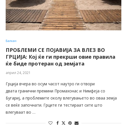
Балкан
ПРОБЛЕМИ СЕ ПОЈАВИЈА ЗА ВЛЕЗ ВО
ГРЦИЈА: Кој ќе ги прекрши овие правила
ќе биде протеран од земјата
април 24, 2021
Грција вчера во осум часот наутро ги отвори
двата гранични премини Промахонас и Нимфеја со
Бугариј, а проблемите околу влегувањето во оваа земја
се веќе започнати. Грците ги тестираат сите што
влегуваат во …