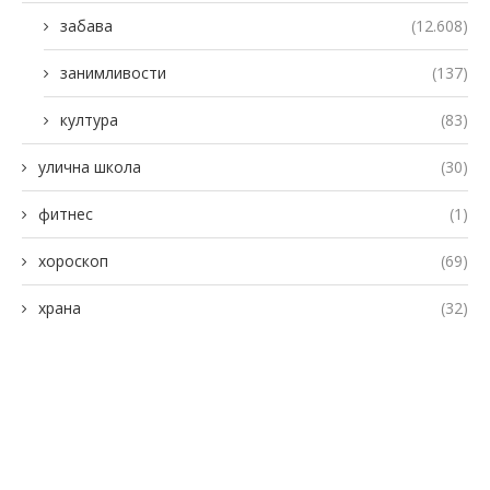
забава
(12.608)
занимливости
(137)
култура
(83)
улична школа
(30)
фитнес
(1)
хороскоп
(69)
храна
(32)