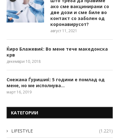
Што треба да правиме
ако сме вакцинирани со
две дози и сме биле во
контакт со заболен од
коронавирусот?
август 11, 2021
Ќиро Блажевиќ: Во мене тече македонска
крв
декември 10, 2018
Снежана Ѓуришиќ: 5 години е помлад од
мене, но ме исполнува…
март 16, 2019
КАТЕГОРИИ
LIFESTYLE
(1.221)