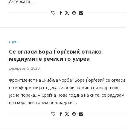
Актерката …
сцена
Се огласи Бора Ѓорѓевиќ откако
медиумите речиси го умреа
декември 5, 2020
Фронтменот на „Рибља чорба“ Бора Ѓорѓевиќ се огласи
по информацијата дека се бори за живот и испратил
јасна порака.. – Среќна Нова година на сите, се радувам
на скорашен голем белградски …