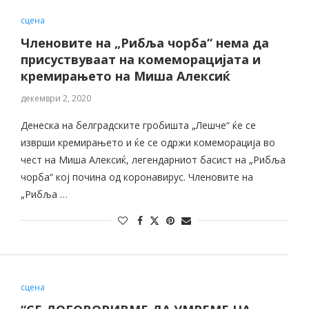
сцена
Членовите на „Рибља чорба“ нема да
присуствуваат на комеморацијата и
кремирањето на Миша Алексиќ
декември 2, 2020
Денеска на белградските гробишта „Лешче“ ќе се
изврши кремирањето и ќе се одржи комеморација во
чест на Миша Алексиќ, легендарниот басист на „Рибља
чорба“ кој почина од коронавирус. Членовите на
„Рибља …
сцена