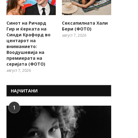
Синот на Ричард
Сексапилната Хали
Гир и ќерката на
Бери (ФОТО)
Синди Крафорд во
август 7, 2026
центарот на
вниманието:
Воодушевија на
премиерата на
серијата (ФОТО)
август 7, 2026
НАЈЧИТАНИ
1