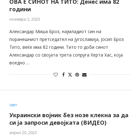
ОВА Е СИНОТ НА ТИТО: Денес има 82
години
ноември 2, 2023
Александар Миша Броз, најмладиот син на
поранешниот претседател на Југославија, Јосип Броз
Тито, веќе има 82 години. Тито го доби синот
Александар со својата трета сопруга Херта Хас, која
воедно …
свет
Украински војник без нозе клекна за да
си ја запроси девојката (ВИДЕО)
април 20, 2023