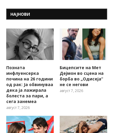
НАЈНОВИ
Позната
Бицепсите на Мет
инфлуенсерка
Дејмон во сцена на
почина на 26 години
борба во „Одисеја“
од рак: Ја обвинуваа
не се негови
дека ја лажирала
август 7, 2026
болеста за пари, а
сега занемеа
август 7, 2026