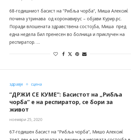
68-годишниот басист на “Рибља чорба“, Миша Алексиќ
почина утринава од коронавирус – објави Курир.рс.
Поради влошената здравствена состојба, Миша пред
една недела бил пренесен во болница и приклучен на
респиратор. …
здравје
сцена
“ДРЖИ СЕ КУМЕ“: Басистот на „Рибља
чорба“ е на респиратор, се бори за
живот
ноември 25, 2020
67-годишен басист на “Рибља чорба“, Мишо Алексиќ
трет ден е на апарати за дишење и неговата состојба е