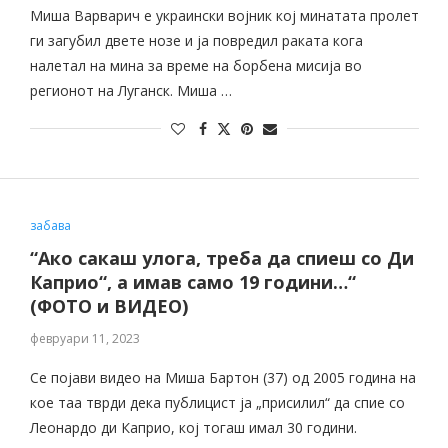
Миша Варварич е украински војник кој минатата пролет
ги загубил двете нозе и ја повредил раката кога
налетал на мина за време на борбена мисија во
регионот на Луганск. Миша …
забава
“Ако сакаш улога, треба да спиеш со Ди
Каприо“, а имав само 19 години…“
(ФОТО и ВИДЕО)
февруари 11, 2023
Се појави видео на Миша Бартон (37) од 2005 година на
кое таа тврди дека публицист ја „присилил“ да спие со
Леонардо ди Каприо, кој тогаш имал 30 години.