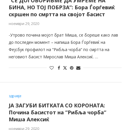
“СЕ ДОГОВОРИВМЕ ДА УМРЕМЕ НА
БИНА, НО ТОЈ ПОБРЗА“: Бора Ѓорѓевиќ
скршен по смртта на својот басист
ноември 29, 2020
-Утрово почина мојот брат Миша, се бореше како лав
до последен момент – напиша Бора Ѓорѓевиќ на
Фејсбук профилот на “Рибља чорба“ по смртта на
неговиот басист Мирослав Миша Алексиќ. …
здравје
ЈА ЗАГУБИ БИТКАТА СО КОРОНАТА:
Почина басистот на “Рибља чорба“
Миша Алексиќ
ноември 29, 2020