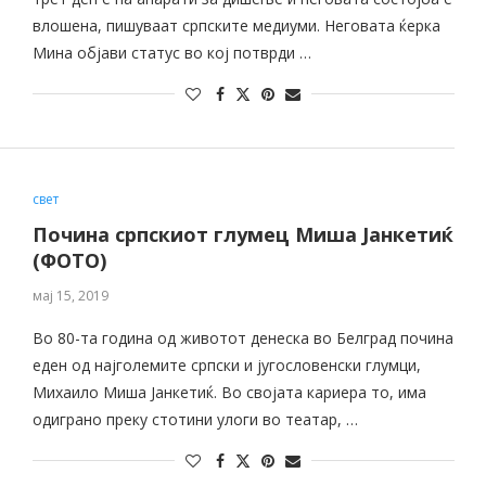
влошена, пишуваат српските медиуми. Неговата ќерка
Мина објави статус во кој потврди …
свет
Почина српскиот глумец Миша Јанкетиќ
(ФОТО)
мај 15, 2019
Во 80-та година од животот денеска во Белград почина
еден од најголемите српски и југословенски глумци,
Михаило Миша Јанкетиќ. Во својата кариера то, има
одиграно преку стотини улоги во театар, …