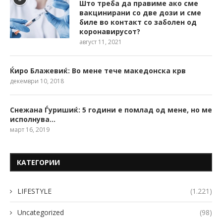
Што треба да правиме ако сме
вакцинирани со две дози и сме
биле во контакт со заболен од
коронавирусот?
август 11, 2021
Ќиро Блажевиќ: Во мене тече македонска крв
декември 10, 2018
Снежана Ѓуришиќ: 5 години е помлад од мене, но ме
исполнува…
март 16, 2019
КАТЕГОРИИ
LIFESTYLE
(1.221)
Uncategorized
(98)