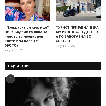
„Прекрасна си кралице“:
ТУРИСТ ПРИЈАВИЛ ДЕКА
Нина Бадриќ го покажа
МУ ИСЧЕЗНАЛО ДЕТЕТО,
телото во леопардов
А ГО ЗАБОРАВИЛ ВО
костим за капење
ХОТЕЛОТ
(ФОТО)
август 6, 2026
август 6, 2026
НАЈЧИТАНИ
1