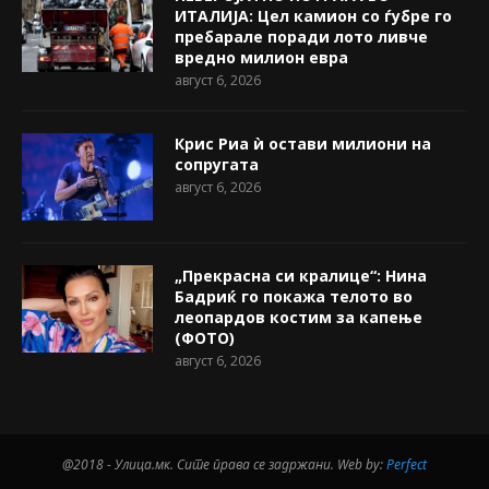
ИТАЛИЈА: Цел камион со ѓубре го
пребарале поради лото ливче
вредно милион евра
август 6, 2026
Крис Риа ѝ остави милиони на
сопругата
август 6, 2026
„Прекрасна си кралице“: Нина
Бадриќ го покажа телото во
леопардов костим за капење
(ФОТО)
август 6, 2026
@2018 - Улица.мк. Сите права се задржани. Web by:
Perfect