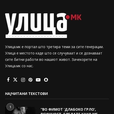
Улица.мк е портал што третира теми за сите генерации.
Улица е местото каде што се случуваат и се дознаваат
сите битни работи во нашиот живот. Зачекорете на
Улица.мк со нас.
НАЈЧИТАНИ ТЕКСТОВИ
1
“ВО ФИМОТ ‘ДЛАБОКО ГРЛО’,