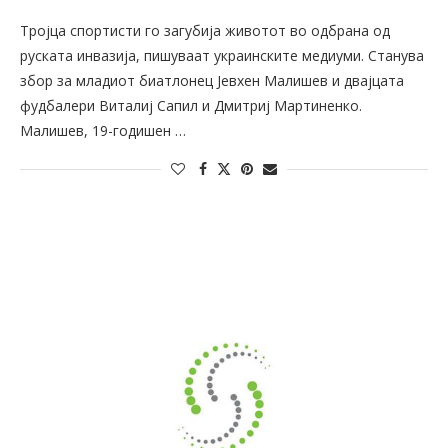
Тројца спортисти го загубија животот во одбрана од
руската инвазија, пишуваат украинските медиуми. Станува
збор за младиот биатлонец Јевхен Малишев и двајцата
фудбалери Виталиј Сапил и Дмитриј Мартиненко.
Малишев, 19-годишен …