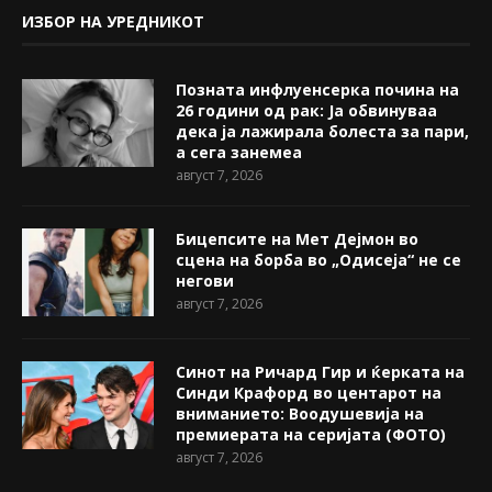
ИЗБОР НА УРЕДНИКОТ
Позната инфлуенсерка почина на
26 години од рак: Ја обвинуваа
дека ја лажирала болеста за пари,
а сега занемеа
август 7, 2026
Бицепсите на Мет Дејмон во
сцена на борба во „Одисеја“ не се
негови
август 7, 2026
Синот на Ричард Гир и ќерката на
Синди Крафорд во центарот на
вниманието: Воодушевија на
премиерата на серијата (ФОТО)
август 7, 2026