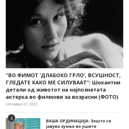
“ВО ФИМОТ ‘ДЛАБОКО ГРЛО’, ВСУШНОСТ,
ГЛЕДАТЕ КАКО МЕ СИЛУВААТ“: Шокантни
детали од животот на најпознатата
актерка во филмови за возрасни (ФОТО)
октомври 27, 2022
2
ВАША ОРДИНАЦИЈА: Зошто се
јавува зуење во ушите