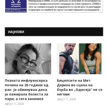
НАЈНОВИ
Позната инфлуенсерка
Бицепсите на Мет
почина на 26 години од
Дејмон во сцена на
рак: Ја обвинуваа дека
борба во „Одисеја“ не се
ја лажирала болеста за
негови
пари, а сега занемеа
август 7, 2026
август 7, 2026