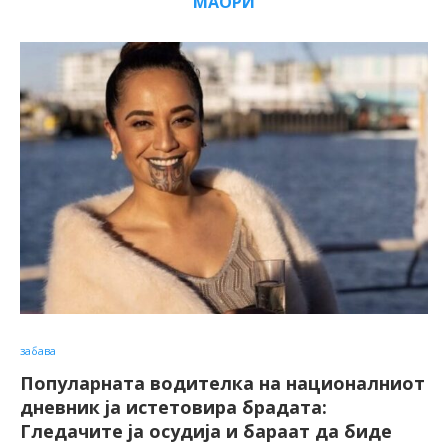
МАОРИ
забава
Популарната водителка на националниот
дневник ја истетовира брадата:
Гледачите ја осудија и бараат да биде