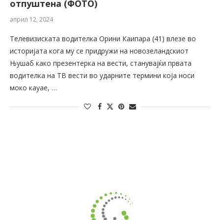
отпуштена (ФОТО)
април 12, 2024
Телевизиската водителка Орини Каипара (41) влезе во
историјата кога му се придружи на новозеландскиот
Њушаб како презентерка на вести, станувајќи првата
водителка на ТВ вести во ударните термини која носи
моко кауае, …