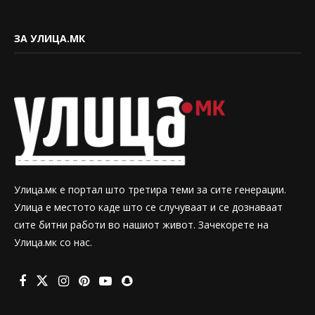
ЗА УЛИЦА.МК
Улица.мк е портал што третира теми за сите генерации.
Улица е местото каде што се случуваат и се дознаваат
сите битни работи во нашиот живот. Зачекорете на
Улица.мк со нас.