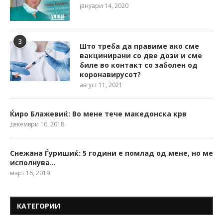
јануари 14, 2020
3
Што треба да правиме ако сме
вакцинирани со две дози и сме
биле во контакт со заболен од
коронавирусот?
август 11, 2021
Ќиро Блажевиќ: Во мене тече македонска крв
декември 10, 2018
Снежана Ѓуришиќ: 5 години е помлад од мене, но ме
исполнува…
март 16, 2019
КАТЕГОРИИ