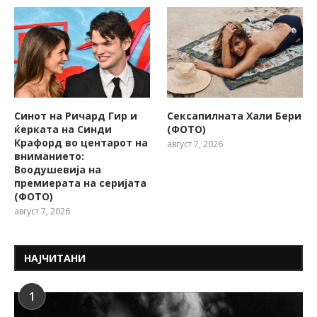
Синот на Ричард Гир и
Сексапилната Хали Бери
ќерката на Синди
(ФОТО)
Крафорд во центарот на
август 7, 2026
вниманието:
Воодушевија на
премиерата на серијата
(ФОТО)
август 7, 2026
НАЈЧИТАНИ
1