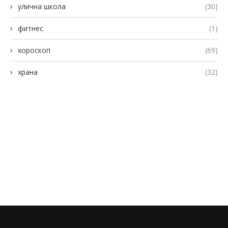
улична школа
(30)
фитнес
(1)
хороскоп
(69)
храна
(32)