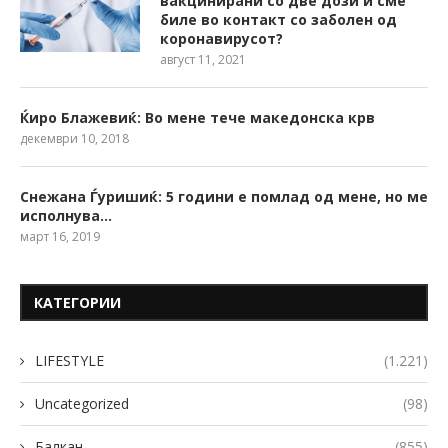
вакцинирани со две дози и сме
биле во контакт со заболен од
коронавирусот?
август 11, 2021
Ќиро Блажевиќ: Во мене тече македонска крв
декември 10, 2018
Снежана Ѓуришиќ: 5 години е помлад од мене, но ме
исполнува…
март 16, 2019
КАТЕГОРИИ
LIFESTYLE
(1.221)
Uncategorized
(98)
Балкан
(855)