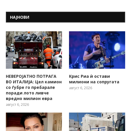
НАЈНОВИ
НЕВЕРОЈАТНО ПОТРАГА
Крис Риа ѝ остави
ВО ИТАЛИЈА: Цел камион
милиони на сопругата
со ѓубре го пребарале
август 6, 2026
поради лото ливче
вредно милион евра
август 6, 2026