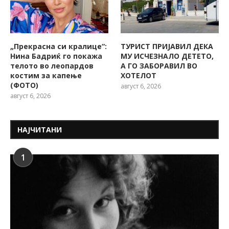
„Прекрасна си кралице“:
ТУРИСТ ПРИЈАВИЛ ДЕКА
Нина Бадриќ го покажа
МУ ИСЧЕЗНАЛО ДЕТЕТО,
телото во леопардов
А ГО ЗАБОРАВИЛ ВО
костим за капење
ХОТЕЛОТ
(ФОТО)
август 6, 2026
август 6, 2026
НАЈЧИТАНИ
1