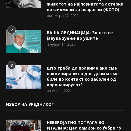
животот на најпознатата актерка
во филмови за возрасни (ФОТО)
октомври 27, 2022
2
ВАША ОРДИНАЦИЈА: Зошто се
јавува зуење во ушите
јануари 14, 2020
3
Што треба да правиме ако сме
вакцинирани со две дози и сме
биле во контакт со заболен од
коронавирусот?
август 11, 2021
ИЗБОР НА УРЕДНИКОТ
НЕВЕРОЈАТНО ПОТРАГА ВО
ИТАЛИЈА: Цел камион со ѓубре го