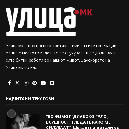
Улица.мк е портал што третира теми за сите генерации.
Улица е местото каде што се случуваат и се дознаваат
сите битни работи во нашиот живот. Зачекорете на
Улица.мк со нас.
НАЈЧИТАНИ ТЕКСТОВИ
1
“ВО ФИМОТ ‘ДЛАБОКО ГРЛО’,
ВСУШНОСТ, ГЛЕДАТЕ КАКО МЕ
СИЛУВААТ“: Шокантни детали од