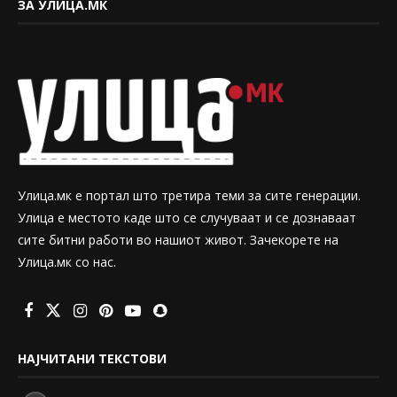
ЗА УЛИЦА.МК
Улица.мк е портал што третира теми за сите генерации.
Улица е местото каде што се случуваат и се дознаваат
сите битни работи во нашиот живот. Зачекорете на
Улица.мк со нас.
НАЈЧИТАНИ ТЕКСТОВИ