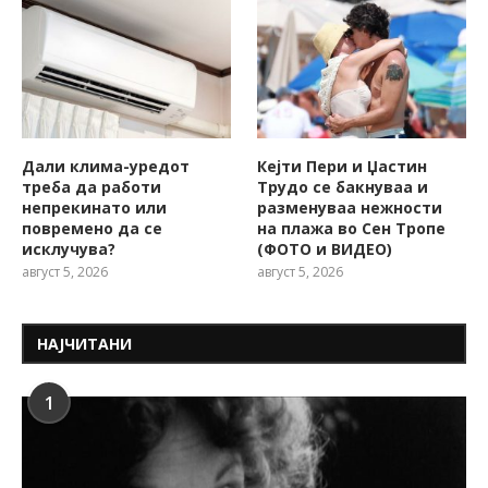
Дали клима-уредот
Кејти Пери и Џастин
треба да работи
Трудо се бакнуваа и
непрекинато или
разменуваа нежности
повремено да се
на плажа во Сен Тропе
исклучува?
(ФОТО и ВИДЕО)
август 5, 2026
август 5, 2026
НАЈЧИТАНИ
1