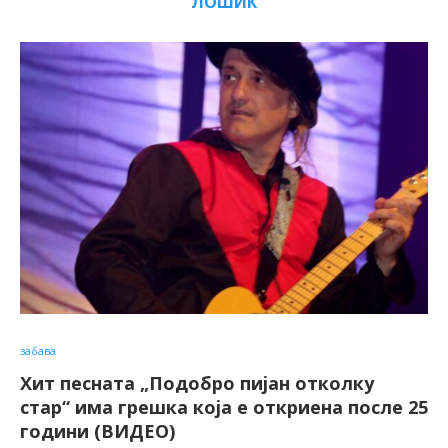
ЛОШИЌ
забава
Хит песната „Подобро пијан отколку
стар“ има грешка која е откриена после 25
години (ВИДЕО)