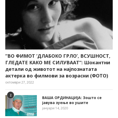
“ВО ФИМОТ ‘ДЛАБОКО ГРЛО’, ВСУШНОСТ,
ГЛЕДАТЕ КАКО МЕ СИЛУВААТ“: Шокантни
детали од животот на најпознатата
актерка во филмови за возрасни (ФОТО)
октомври 27, 2022
2
ВАША ОРДИНАЦИЈА: Зошто се
јавува зуење во ушите
јануари 14, 2020