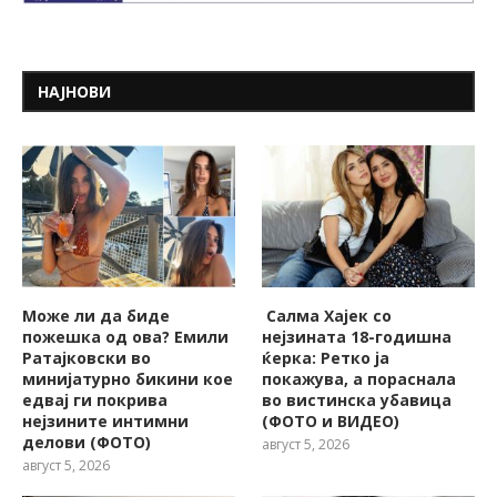
НАЈНОВИ
Може ли да биде
Салма Хајек со
пожешкa од ова? Емили
нејзината 18-годишна
Ратајковски во
ќерка: Ретко ја
минијатурно бикини кое
покажува, a пораснала
едвај ги покрива
во вистинска убавица
нејзините интимни
(ФОТО и ВИДЕО)
делови (ФОТО)
август 5, 2026
август 5, 2026