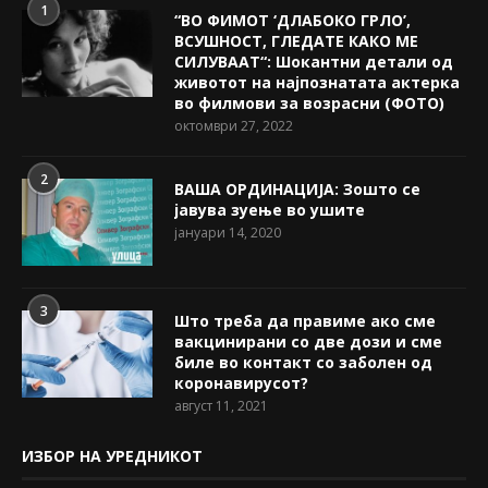
1
“ВО ФИМОТ ‘ДЛАБОКО ГРЛО’,
ВСУШНОСТ, ГЛЕДАТЕ КАКО МЕ
СИЛУВААТ“: Шокантни детали од
животот на најпознатата актерка
во филмови за возрасни (ФОТО)
октомври 27, 2022
2
ВАША ОРДИНАЦИЈА: Зошто се
јавува зуење во ушите
јануари 14, 2020
3
Што треба да правиме ако сме
вакцинирани со две дози и сме
биле во контакт со заболен од
коронавирусот?
август 11, 2021
ИЗБОР НА УРЕДНИКОТ