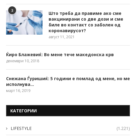
3
Што треба да правиме ако сме
вакцинирани со две дози и сме
биле во контакт со заболен од
коронавирусот?
август 11, 2021
Ќиро Блажевиќ: Во мене тече македонска крв
декември 10, 2018
Снежана Ѓуришиќ: 5 години е помлад од мене, но ме
исполнува…
март 16, 2019
КАТЕГОРИИ
LIFESTYLE
(1.221)