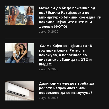
Може ли да биде пожешкa од
ова? Емили Ратајковски во
минијатурно бикини кое едвај ги
покрива нејзините интимни
делови (ФОТО)
август 5, 2026
Салма Хајек со нејзината 18-
годишна ќерка: Ретко ја
покажува, a пораснала во
вистинска убавица (ФОТО и
ВИДЕО)
август 5, 2026
Дали клима-уредот треба да
работи непрекинато или
повремено да се исклучува?
август 5, 2026