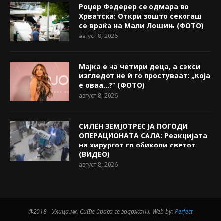
Роџер Федерер се одмара во
Хрватска: Откри зошто секогаш
се враќа на Мали Лошињ (ФОТО)
август 8, 2026
Мајка е на четири деца, а секси
изгледот не ѝ го простуваат: „Која
е оваа…?“ (ФОТО)
август 8, 2026
СИЛЕН ЗЕМЈОТРЕС ЈА ПОГОДИ
ОПЕРАЦИОНАТА САЛА: Реакцијата
на хирургот го обиколи светот
(ВИДЕО)
август 8, 2026
@2018 - Улица.мк. Сите права се задржани. Web by:
Perfect