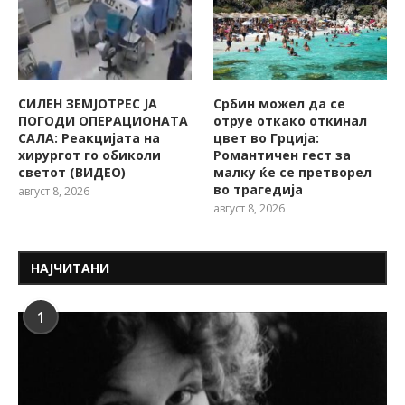
СИЛЕН ЗЕМЈОТРЕС ЈА
Србин можел да се
ПОГОДИ ОПЕРАЦИОНАТА
отруе откако откинал
САЛА: Реакцијата на
цвет во Грција:
хирургот го обиколи
Романтичен гест за
светот (ВИДЕО)
малку ќе се претворел
во трагедија
август 8, 2026
август 8, 2026
НАЈЧИТАНИ
1