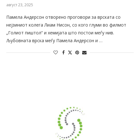
август 23, 2025
Памела Андерсон отворено проговори за врската со
нејзиниот колега Лиам Нисон, со кого глуми во филмот
„Голиот пиштол“ и хемијата што постои меѓу нив.
Љубовната врска меѓу Памела Андерсон и …