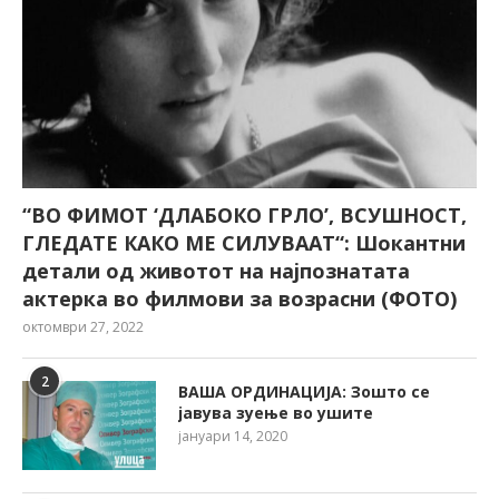
“ВО ФИМОТ ‘ДЛАБОКО ГРЛО’, ВСУШНОСТ,
ГЛЕДАТЕ КАКО МЕ СИЛУВААТ“: Шокантни
детали од животот на најпознатата
актерка во филмови за возрасни (ФОТО)
октомври 27, 2022
2
ВАША ОРДИНАЦИЈА: Зошто се
јавува зуење во ушите
јануари 14, 2020