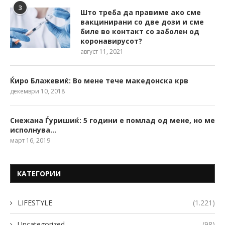
3
Што треба да правиме ако сме
вакцинирани со две дози и сме
биле во контакт со заболен од
коронавирусот?
август 11, 2021
Ќиро Блажевиќ: Во мене тече македонска крв
декември 10, 2018
Снежана Ѓуришиќ: 5 години е помлад од мене, но ме
исполнува…
март 16, 2019
КАТЕГОРИИ
LIFESTYLE
(1.221)
Uncategorized
(98)