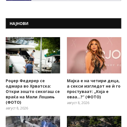
НАЈНОВИ
Роџер Федерер се
Мајка е на четири деца,
одмара во Хрватска:
а секси изгледот не ѝ го
Откри зошто секогаш се
простуваат: „Која е
враќа на Мали Лошињ
оваа…?“ (ФОТО)
(ФОТО)
август 8, 2026
август 8, 2026