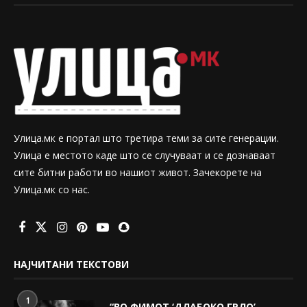
Улица.мк е портал што третира теми за сите генерации.
Улица е местото каде што се случуваат и се дознаваат
сите битни работи во нашиот живот. Зачекорете на
Улица.мк со нас.
НАЈЧИТАНИ ТЕКСТОВИ
1
“ВО ФИМОТ ‘ДЛАБОКО ГРЛО’,