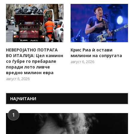
НЕВЕРОЈАТНО ПОТРАГА
Крис Риа ѝ остави
ВО ИТАЛИЈА: Цел камион
милиони на сопругата
со ѓубре го пребарале
август 6, 2026
поради лото ливче
вредно милион евра
август 6, 2026
НАЈЧИТАНИ
1