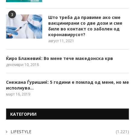
3
Што треба да правиме ако сме
вакцинирани со две дози и сме
биле во контакт со заболен од
коронавирусот?
август 11, 2021
Ќиро Блажевиќ: Во мене тече македонска крв
декември 10, 2018
Снежана Ѓуришиќ: 5 години е помлад од мене, но ме
исполнува…
март 16, 2019
КАТЕГОРИИ
LIFESTYLE
(1.221)