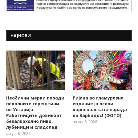
НАЈНОВИ
Необични мерки поради
Ријана во гламурозно
пеколните горештини
издание ја освои
во Унгарија:
карневалската парада
Работниците добиваат
во Барбадос! (ФОТО)
безалкохолно пиво,
август 6, 2026
лубеници и сладолед
август 6, 2026