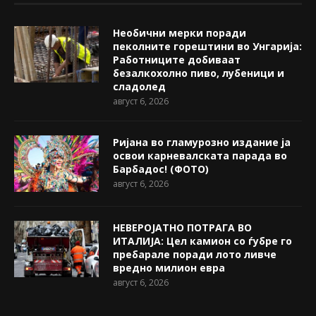
Необични мерки поради
пеколните горештини во Унгарија:
Работниците добиваат
безалкохолно пиво, лубеници и
сладолед
август 6, 2026
Ријана во гламурозно издание ја
освои карневалската парада во
Барбадос! (ФОТО)
август 6, 2026
НЕВЕРОЈАТНО ПОТРАГА ВО
ИТАЛИЈА: Цел камион со ѓубре го
пребарале поради лото ливче
вредно милион евра
август 6, 2026