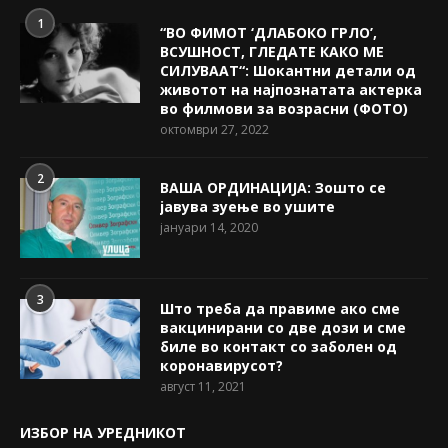
1
“ВО ФИМОТ ‘ДЛАБОКО ГРЛО’,
ВСУШНОСТ, ГЛЕДАТЕ КАКО МЕ
СИЛУВААТ“: Шокантни детали од
животот на најпознатата актерка
во филмови за возрасни (ФОТО)
октомври 27, 2022
2
ВАША ОРДИНАЦИЈА: Зошто се
јавува зуење во ушите
јануари 14, 2020
3
Што треба да правиме ако сме
вакцинирани со две дози и сме
биле во контакт со заболен од
коронавирусот?
август 11, 2021
ИЗБОР НА УРЕДНИКОТ