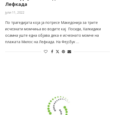
Лефкада
јули 11, 2022
По трагедијата која ја потресе Македонија за трите
исчезнати момчиња во водите кај Посиди, Халкидики
осамна уште една објава дека е исчезнато момче на
плажата Милос на Лефкада. На Фејсбук …