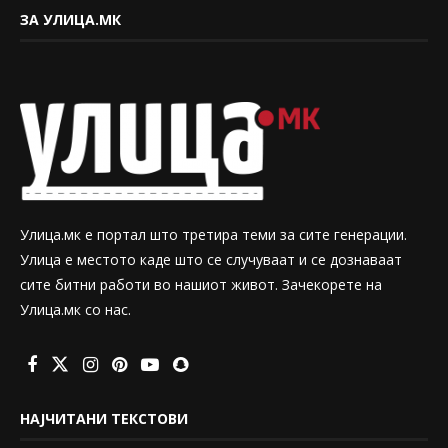
ЗА УЛИЦА.МК
Улица.мк е портал што третира теми за сите генерации.
Улица е местото каде што се случуваат и се дознаваат
сите битни работи во нашиот живот. Зачекорете на
Улица.мк со нас.
НАЈЧИТАНИ ТЕКСТОВИ