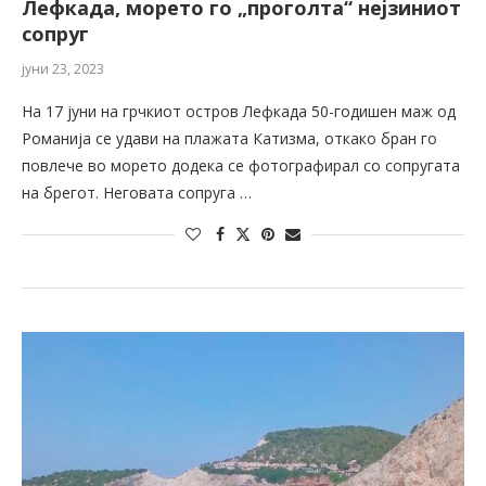
Лефкада, морето го „проголта“ нејзиниот
сопруг
јуни 23, 2023
На 17 јуни на грчкиот остров Лефкада 50-годишен маж од
Романија се удави на плажата Катизма, откако бран го
повлече во морето додека се фотографирал со сопругата
на брегот. Неговата сопруга …