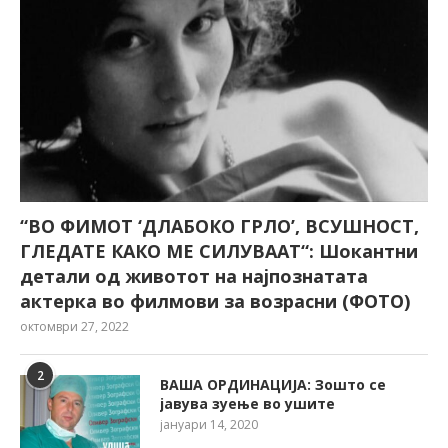
“ВО ФИМОТ ‘ДЛАБОКО ГРЛО’, ВСУШНОСТ,
ГЛЕДАТЕ КАКО МЕ СИЛУВААТ“: Шокантни
детали од животот на најпознатата
актерка во филмови за возрасни (ФОТО)
октомври 27, 2022
2
ВАША ОРДИНАЦИЈА: Зошто се
јавува зуење во ушите
јануари 14, 2020