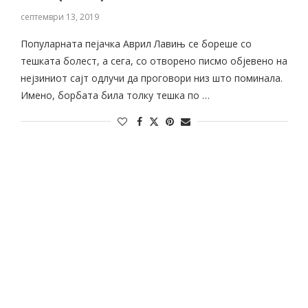
септември 13, 2019
Популарната пејачка Аврил Лавињ се бореше со
тешката болест, а сега, со отворено писмо објевено на
нејзиниот сајт одлучи да проговори низ што поминала.
Имено, борбата била толку тешка по …