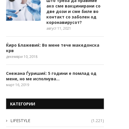
Што треба да правиме
ако сме вакцинирани со
две дози и сме биле во
контакт со заболен од
коронавирусот?
август 11, 2021
Ќиро Блажевиќ: Во мене тече македонска
крв
декември 10, 2018
Снежана Ѓуришиќ: 5 години е помлад од
мене, но ме исполнува…
март 16, 2019
КАТЕГОРИИ
LIFESTYLE
(1.221)