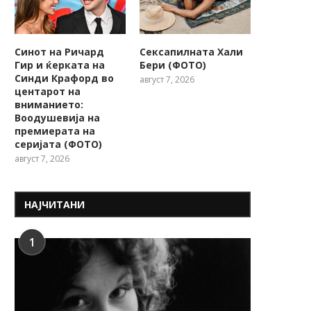
Синот на Ричард
Сексапилната Хали
Гир и ќерката на
Бери (ФОТО)
Синди Крафорд во
август 7, 2026
центарот на
вниманието:
Воодушевија на
премиерата на
серијата (ФОТО)
август 7, 2026
НАЈЧИТАНИ
1