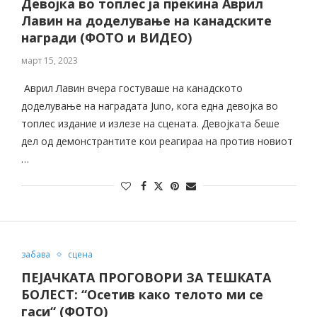
Девојка во топлес ја прекина Аврил
Лавин на доделување на канадските
награди (ФОТО и ВИДЕО)
март 15, 2023
Аврил Лавин вчера гостуваше на канадското
доделување на наградата Juno, кога една девојка во
топлес издание и излезе на сцената. Девојката беше
дел од демонстрантите кои реагираа на против новиот
…
забава
сцена
ПЕЈАЧКАТА ПРОГОВОРИ ЗА ТЕШКАТА
БОЛЕСТ: “Осетив како телото ми се
гаси“ (ФОТО)