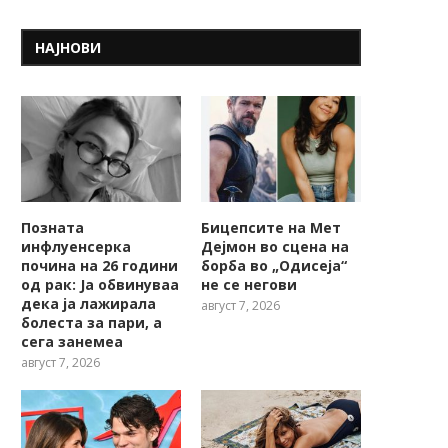
НАЈНОВИ
Позната
Бицепсите на Мет
инфлуенсерка
Дејмон во сцена на
почина на 26 години
борба во „Одисеја“
од рак: Ја обвинуваа
не се негови
дека ја лажирала
август 7, 2026
болеста за пари, а
сега занемеа
август 7, 2026