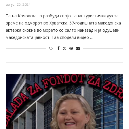
август 25, 2024
Тања Кочовска го разбуди својот авантуристички дух за
време на одморот во Хрватска. 57-годишната македонска
актерка скокна во морето со салто наназад и ја одушеви
македонската јавност. Таа сподели видео …