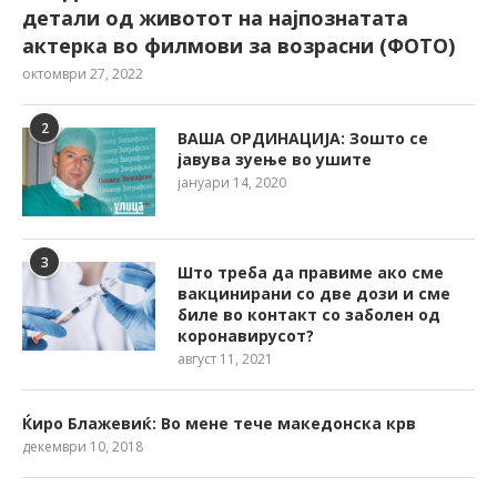
детали од животот на најпознатата
актерка во филмови за возрасни (ФОТО)
октомври 27, 2022
2
ВАША ОРДИНАЦИЈА: Зошто се
јавува зуење во ушите
јануари 14, 2020
3
Што треба да правиме ако сме
вакцинирани со две дози и сме
биле во контакт со заболен од
коронавирусот?
август 11, 2021
Ќиро Блажевиќ: Во мене тече македонска крв
декември 10, 2018