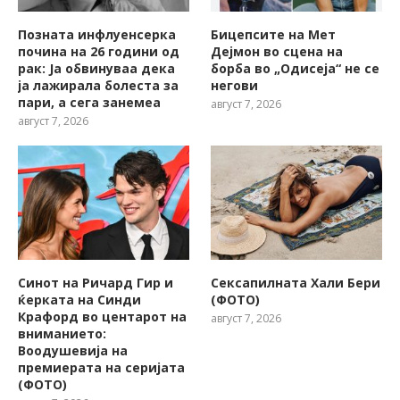
Позната инфлуенсерка
Бицепсите на Мет
почина на 26 години од
Дејмон во сцена на
рак: Ја обвинуваа дека
борба во „Одисеја“ не се
ја лажирала болеста за
негови
пари, а сега занемеа
август 7, 2026
август 7, 2026
Синот на Ричард Гир и
Сексапилната Хали Бери
ќерката на Синди
(ФОТО)
Крафорд во центарот на
август 7, 2026
вниманието:
Воодушевија на
премиерата на серијата
(ФОТО)