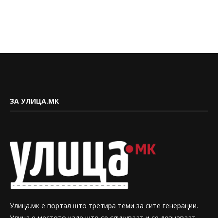
ЗА УЛИЦА.МК
Улица.мк е портал што третира теми за сите генерации.
Улица е местото каде што се случуваат и се дознаваат