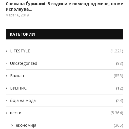
Снежана Ѓуришиќ: 5 години е помлад од мене, но ме
исполнува…
март 16, 2019
КАТЕГОРИИ
LIFESTYLE
(1.221)
Uncategorized
(98)
Балкан
(855)
БИЗНИС
(12)
боја на мода
(23)
вести
(5.364)
економија
(365)