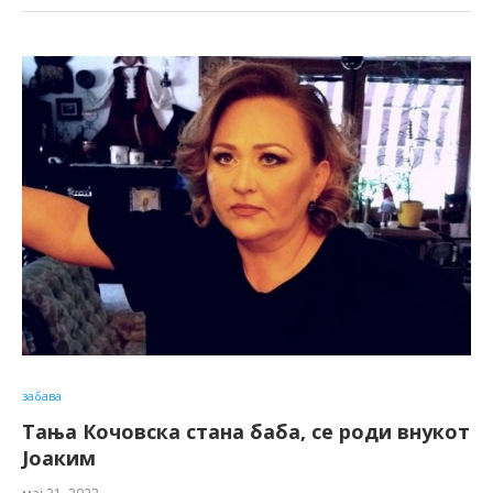
забава
Тања Кочовска стана баба, се роди внукот
Јоаким