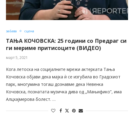
забава
сцена
ТАЊА КОЧОВСКА: 25 години со Предраг си
ги мериме притисоците (ВИДЕО)
март 5, 2021
Кога летоска на социјалните мрежи актерката Тања
Кочовска објави дека мајка ѝ се изгубила во Градскиот
парк, многумина тогаш дознавме дека Невенка
Кочовска, познатата музичка дива од „Мањифико”, има
Алцхајмерова болест. …