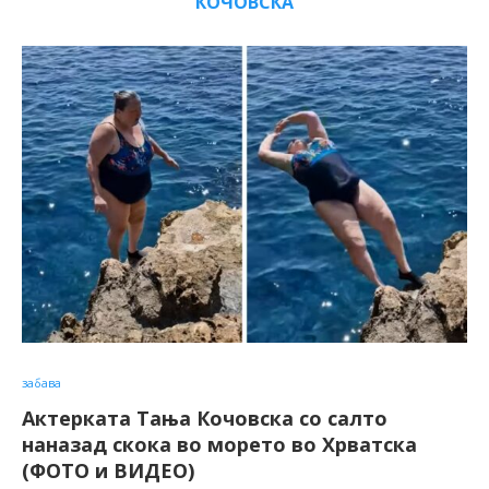
КОЧОВСКА
забава
Актерката Тања Кочовска со салто
наназад скока во морето во Хрватска
(ФОТО и ВИДЕО)