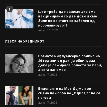
3
Што треба да правиме ако сме
вакцинирани со две дози и сме
биле во контакт со заболен од
коронавирусот?
август 11, 2021
ИЗБОР НА УРЕДНИКОТ
Позната инфлуенсерка почина на
26 години од рак: Ја обвинуваа
дека ја лажирала болеста за пари,
а сега занемеа
август 7, 2026
Бицепсите на Мет Дејмон во
сцена на борба во „Одисеја“ не се
негови
август 7, 2026