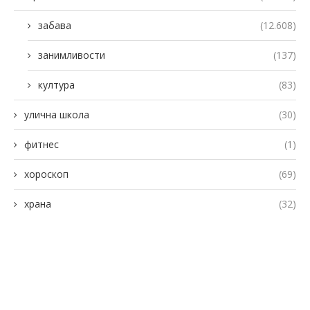
забава
(12.608)
занимливости
(137)
култура
(83)
улична школа
(30)
фитнес
(1)
хороскоп
(69)
храна
(32)