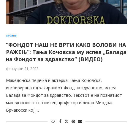
забава
“ФОНДОТ НАШ НЕ ВРТИ КАКО ВОЛОВИ НА
РАЖЕЊ“: Тања Кочовска му испеа „Балада
на Фондот за здравство“ (ВИДЕО)
февруари 21, 2023
Македонска пејачка и актерка Тања Кочовска,
инспирирана од хакираниот Фонд за здравство, испеа
Балада за Фондот за здравство. Tекстот е на познатиот
македонски текстописец професор и лекар Миодраг
Врчакоски кој …