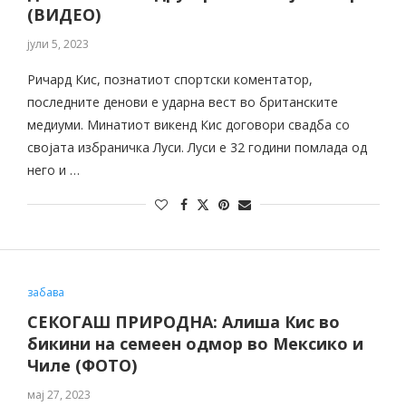
(ВИДЕО)
јули 5, 2023
Ричард Кис, познатиот спортски коментатор,
последните денови е ударна вест во британските
медиуми. Минатиот викенд Кис договори свадба со
својата избраничка Луси. Луси е 32 години помлада од
него и …
забава
СЕКОГАШ ПРИРОДНА: Алиша Кис во
бикини на семеен одмор во Мексико и
Чиле (ФОТО)
мај 27, 2023