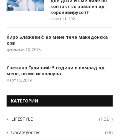
две дози и сме биле во
контакт со заболен од
коронавирусот?
август 11, 2021
Ќиро Блажевиќ: Во мене тече македонска
крв
декември 10, 2018
Снежана Ѓуришиќ: 5 години е помлад од
мене, но ме исполнува…
март 16, 2019
КАТЕГОРИИ
LIFESTYLE
(1.221)
Uncategorized
(98)