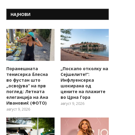
НАЈНОВИ
Поранешната
„Поскапо отколку на
тенисерка блесна
Сејшелите!“:
во фустан што
Инфлуенсерка
„освојува“ на прв
шокирана од
поглед: Летната
цените на плажите
елеганција на Ана
во Црна Гора
Ивановиќ (ФОТО)
август 9, 2026
август 9, 2026