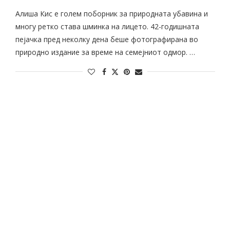
Алиша Кис е голем поборник за природната убавина и
многу ретко става шминка на лицето. 42-годишната
пејачка пред неколку дена беше фотографирана во
природно издание за време на семејниот одмор. …