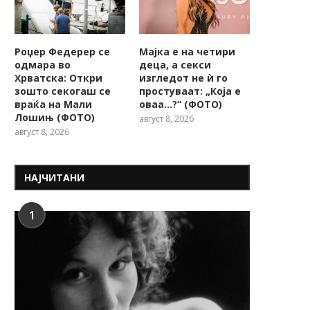
Роџер Федерер се
Мајка е на четири
одмара во
деца, а секси
Хрватска: Откри
изгледот не ѝ го
зошто секогаш се
простуваат: „Која е
враќа на Мали
оваа…?“ (ФОТО)
Лошињ (ФОТО)
август 8, 2026
август 8, 2026
НАЈЧИТАНИ
1