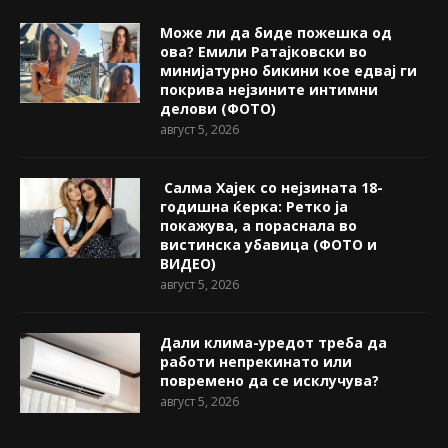
Може ли да биде пожешкa од
ова? Емили Ратајковски во
минијатурно бикини кое едвај ги
покрива нејзините интимни
делови (ФОТО)
август 5, 2026
Салма Хајек со нејзината 18-
годишна ќерка: Ретко ја
покажува, a пораснала во
вистинска убавица (ФОТО и
ВИДЕО)
август 5, 2026
Дали клима-уредот треба да
работи непрекинато или
повремено да се исклучува?
август 5, 2026