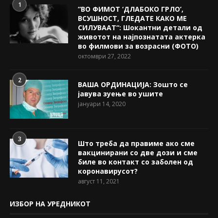
1
“ВО ФИМОТ ‘ДЛАБОКО ГРЛО’,
ВСУШНОСТ, ГЛЕДАТЕ КАКО МЕ
СИЛУВААТ“: Шокантни детали од
животот на најпознатата актерка
во филмови за возрасни (ФОТО)
октомври 27, 2022
2
ВАША ОРДИНАЦИЈА: Зошто се
јавува зуење во ушите
јануари 14, 2020
3
Што треба да правиме ако сме
вакцинирани со две дози и сме
биле во контакт со заболен од
коронавирусот?
август 11, 2021
ИЗБОР НА УРЕДНИКОТ