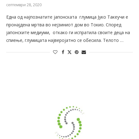
септември 28, 2020
Една од најпознатите јапонската глумица Јуко Такеучи е
пронајдена мртва во нејзиниот дом во Токио. Според
јапонските медиуми, откако ги испратила своите деца на
спиење, глумицата најверојатно се обесила. Телото …