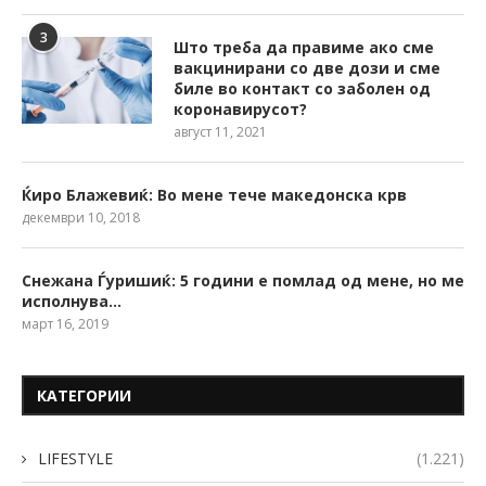
3
Што треба да правиме ако сме
вакцинирани со две дози и сме
биле во контакт со заболен од
коронавирусот?
август 11, 2021
Ќиро Блажевиќ: Во мене тече македонска крв
декември 10, 2018
Снежана Ѓуришиќ: 5 години е помлад од мене, но ме
исполнува…
март 16, 2019
КАТЕГОРИИ
LIFESTYLE
(1.221)