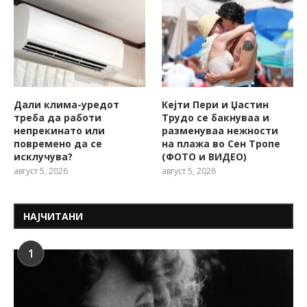
Дали клима-уредот
Кејти Пери и Џастин
треба да работи
Трудо се бакнуваа и
непрекинато или
разменуваа нежности
повремено да се
на плажа во Сен Тропе
исклучува?
(ФОТО и ВИДЕО)
август 5, 2026
август 5, 2026
НАЈЧИТАНИ
1