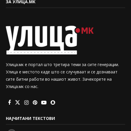
ЗА УЛИЦА.МК
Улица.мк е портал што третира теми за сите генерации.
Улица е местото каде што се случуваат и се дознаваат
сите битни работи во нашиот живот. Зачекорете на
Улица.мк со нас.
НАЈЧИТАНИ ТЕКСТОВИ