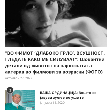
“ВО ФИМОТ ‘ДЛАБОКО ГРЛО’, ВСУШНОСТ,
ГЛЕДАТЕ КАКО МЕ СИЛУВААТ“: Шокантни
детали од животот на најпознатата
актерка во филмови за возрасни (ФОТО)
октомври 27, 2022
2
ВАША ОРДИНАЦИЈА: Зошто се
јавува зуење во ушите
јануари 14, 2020