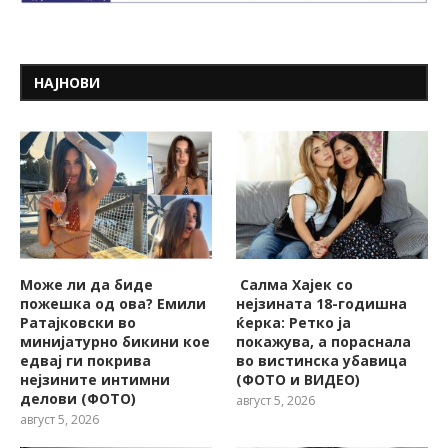
НАЈНОВИ
Може ли да биде
Салма Хајек со
пожешкa од ова? Емили
нејзината 18-годишна
Ратајковски во
ќерка: Ретко ја
минијатурно бикини кое
покажува, a пораснала
едвај ги покрива
во вистинска убавица
нејзините интимни
(ФОТО и ВИДЕО)
делови (ФОТО)
август 5, 2026
август 5, 2026