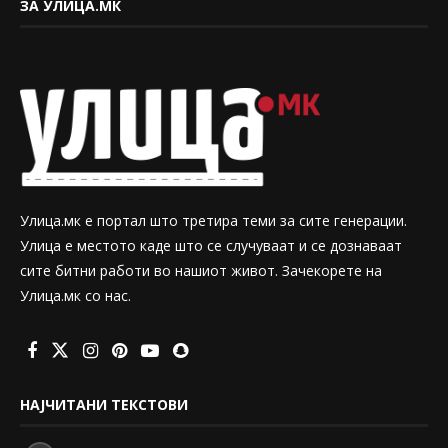
ЗА УЛИЦА.МК
Улица.мк е портал што третира теми за сите генерации.
Улица е местото каде што се случуваат и се дознаваат
сите битни работи во нашиот живот. Зачекорете на
Улица.мк со нас.
НАЈЧИТАНИ ТЕКСТОВИ