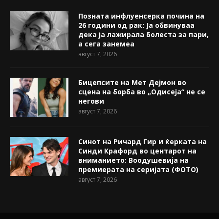
Позната инфлуенсерка почина на
26 години од рак: Ја обвинуваа
дека ја лажирала болеста за пари,
а сега занемеа
август 7, 2026
Бицепсите на Мет Дејмон во
сцена на борба во „Одисеја“ не се
негови
август 7, 2026
Синот на Ричард Гир и ќерката на
Синди Крафорд во центарот на
вниманието: Воодушевија на
премиерата на серијата (ФОТО)
август 7, 2026