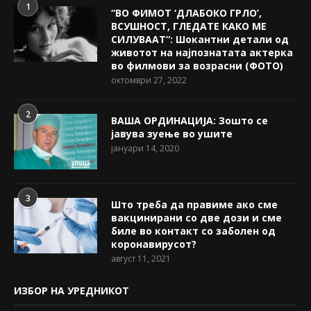
1
“ВО ФИМОТ ‘ДЛАБОКО ГРЛО’,
ВСУШНОСТ, ГЛЕДАТЕ КАКО МЕ
СИЛУВААТ“: Шокантни детали од
животот на најпознатата актерка
во филмови за возрасни (ФОТО)
октомври 27, 2022
2
ВАША ОРДИНАЦИЈА: Зошто се
јавува зуење во ушите
јануари 14, 2020
3
Што треба да правиме ако сме
вакцинирани со две дози и сме
биле во контакт со заболен од
коронавирусот?
август 11, 2021
ИЗБОР НА УРЕДНИКОТ