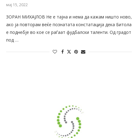
мај 15, 2022
ЗОРАН МИХАЈЛОВ Не е тајна и нема да кажам ништо ново,
ако ја повторам веќе познатата констатација дека Битола
е поднебје во кое се раѓаат фудбалски таленти. Од градот
под …