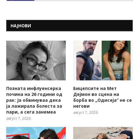
НАЈНОВИ
Позната инфлуенсерка
Бицепсите на Мет
почина на 26 години од
Дејмон во сцена на
рак: Ја обвинуваа дека
борба во „Одисеја“ не се
ја лажирала болеста за
негови
пари, а сега занемеа
август 7, 2026
август 7, 2026