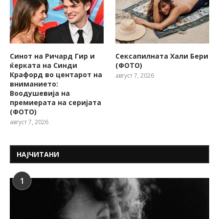
Синот на Ричард Гир и
Сексапилната Хали Бери
ќерката на Синди
(ФОТО)
Крафорд во центарот на
август 7, 2026
вниманието:
Воодушевија на
премиерата на серијата
(ФОТО)
август 7, 2026
НАЈЧИТАНИ
1