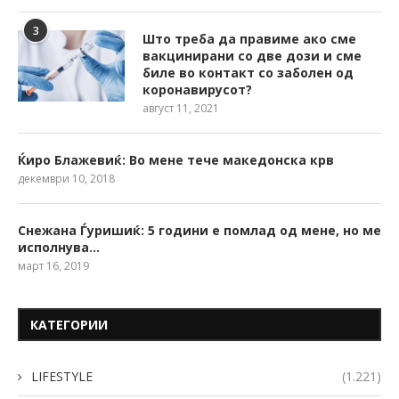
3
Што треба да правиме ако сме
вакцинирани со две дози и сме
биле во контакт со заболен од
коронавирусот?
август 11, 2021
Ќиро Блажевиќ: Во мене тече македонска крв
декември 10, 2018
Снежана Ѓуришиќ: 5 години е помлад од мене, но ме
исполнува…
март 16, 2019
КАТЕГОРИИ
LIFESTYLE
(1.221)