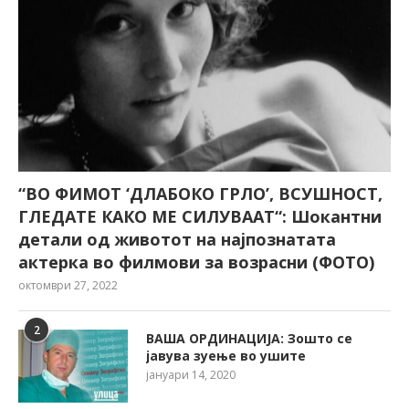
“ВО ФИМОТ ‘ДЛАБОКО ГРЛО’, ВСУШНОСТ,
ГЛЕДАТЕ КАКО МЕ СИЛУВААТ“: Шокантни
детали од животот на најпознатата
актерка во филмови за возрасни (ФОТО)
октомври 27, 2022
2
ВАША ОРДИНАЦИЈА: Зошто се
јавува зуење во ушите
јануари 14, 2020