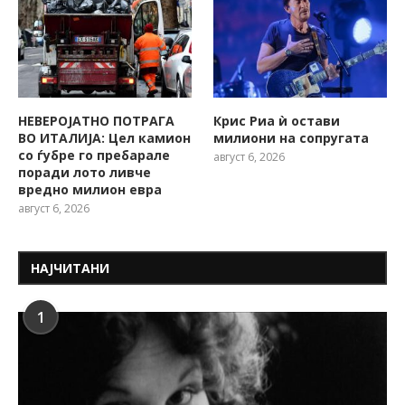
НЕВЕРОЈАТНО ПОТРАГА
Крис Риа ѝ остави
ВО ИТАЛИЈА: Цел камион
милиони на сопругата
со ѓубре го пребарале
август 6, 2026
поради лото ливче
вредно милион евра
август 6, 2026
НАЈЧИТАНИ
1