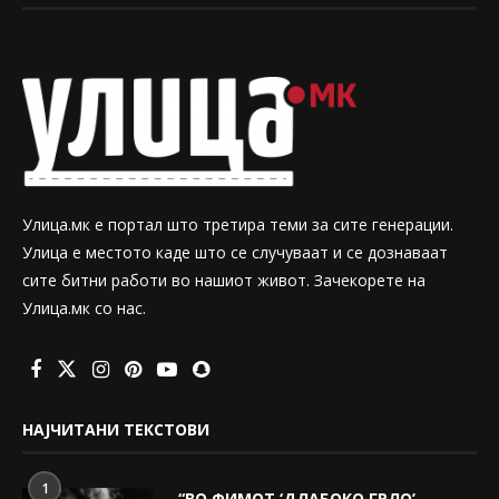
Улица.мк е портал што третира теми за сите генерации.
Улица е местото каде што се случуваат и се дознаваат
сите битни работи во нашиот живот. Зачекорете на
Улица.мк со нас.
НАЈЧИТАНИ ТЕКСТОВИ
1
“ВО ФИМОТ ‘ДЛАБОКО ГРЛО’,