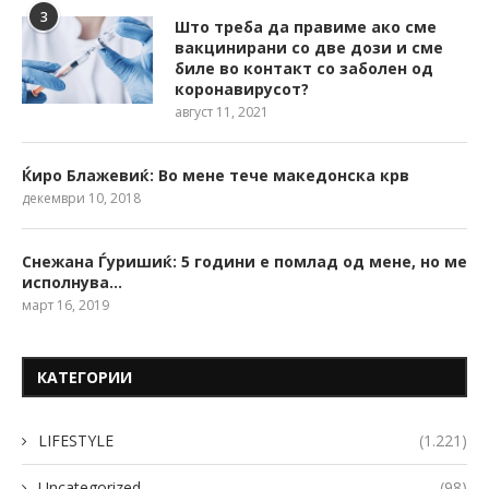
3
Што треба да правиме ако сме
вакцинирани со две дози и сме
биле во контакт со заболен од
коронавирусот?
август 11, 2021
Ќиро Блажевиќ: Во мене тече македонска крв
декември 10, 2018
Снежана Ѓуришиќ: 5 години е помлад од мене, но ме
исполнува…
март 16, 2019
КАТЕГОРИИ
LIFESTYLE
(1.221)
Uncategorized
(98)