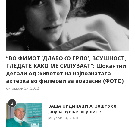
“ВО ФИМОТ ‘ДЛАБОКО ГРЛО’, ВСУШНОСТ,
ГЛЕДАТЕ КАКО МЕ СИЛУВААТ“: Шокантни
детали од животот на најпознатата
актерка во филмови за возрасни (ФОТО)
октомври 27, 2022
2
ВАША ОРДИНАЦИЈА: Зошто се
јавува зуење во ушите
јануари 14, 2020