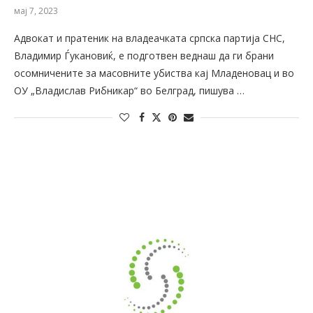
мај 7, 2023
Адвокат и пратеник на владеачката српска партија СНС,
Владимир Ѓукановиќ, е подготвен веднаш да ги брани
осомничените за масовните убиства кај Младеновац и во
ОУ „Владислав Рибникар“ во Белград, пишува …