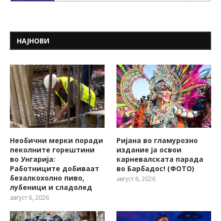
НАЈНОВИ
Необични мерки поради
Ријана во гламурозно
пеколните горештини
издание ја освои
во Унгарија:
карневалската парада
Работниците добиваат
во Барбадос! (ФОТО)
безалкохолно пиво,
август 6, 2026
лубеници и сладолед
август 6, 2026