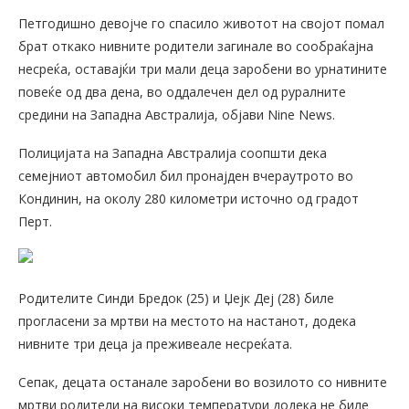
Петгодишно девојче го спасило животот на својот помал
брат откако нивните родители загинале во сообраќајна
несреќа, оставајќи три мали деца заробени во урнатините
повеќе од два дена, во оддалечен дел од руралните
средини на Западна Австралија, објави Nine News.
Полицијата на Западна Австралија соопшти дека
семејниот автомобил бил пронајден вчераутрото во
Кондинин, на околу 280 километри источно од градот
Перт.
Родителите Синди Бредок (25) и Џејк Деј (28) биле
прогласени за мртви на местото на настанот, додека
нивните три деца ја преживеале несреќата.
Сепак, децата останале заробени во возилото со нивните
мртви родители на високи температури додека не биле