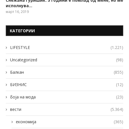
Снежана Ѓуришиќ: 5 години е помлад од мене, но ме
исполнува…
март 16, 2019
КАТЕГОРИИ
LIFESTYLE
(1.221)
Uncategorized
(98)
Балкан
(855)
БИЗНИС
(12)
боја на мода
(23)
вести
(5.364)
економија
(365)