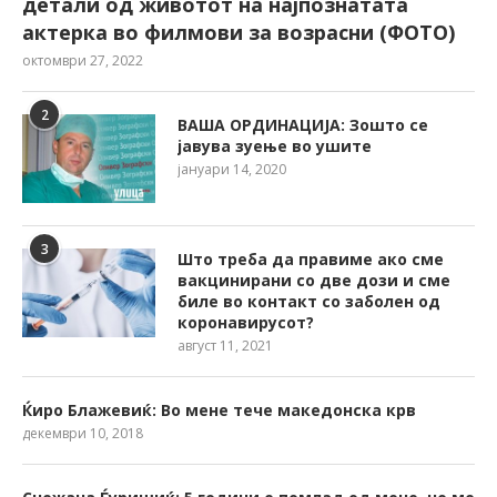
детали од животот на најпознатата
актерка во филмови за возрасни (ФОТО)
октомври 27, 2022
2
ВАША ОРДИНАЦИЈА: Зошто се
јавува зуење во ушите
јануари 14, 2020
3
Што треба да правиме ако сме
вакцинирани со две дози и сме
биле во контакт со заболен од
коронавирусот?
август 11, 2021
Ќиро Блажевиќ: Во мене тече македонска крв
декември 10, 2018