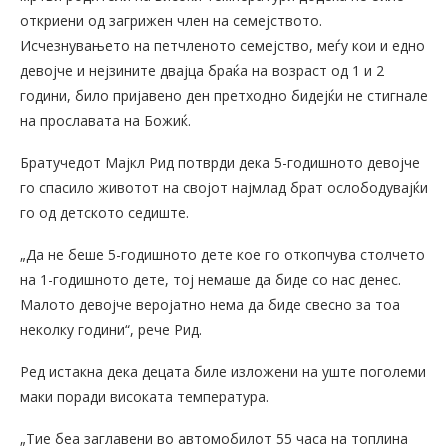
откриени од загрижен член на семејството.
Исчезнувањето на петчленото семејство, меѓу кои и едно
девојче и нејзините двајца браќа на возраст од 1 и 2
години, било пријавено ден претходно бидејќи не стигнале
на прославата на Божиќ.
Братучедот Мајкл Рид потврди дека 5-годишното девојче
го спасило животот на својот најмлад брат ослободувајќи
го од детското седиште.
„Да не беше 5-годишното дете кое го откопчува столчето
на 1-годишното дете, тој немаше да биде со нас денес.
Малото девојче веројатно нема да биде свесно за тоа
неколку години“, рече Рид.
Ред истакна дека децата биле изложени на уште поголеми
маки поради високата температура.
„Тие беа заглавени во автомобилот 55 часа на топлина