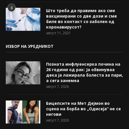
3
Што треба да правиме ако сме
вакцинирани со две дози и сме
биле во контакт со заболен од
коронавирусот?
август 11, 2021
ИЗБОР НА УРЕДНИКОТ
Позната инфлуенсерка почина на
26 години од рак: Ја обвинуваа
дека ја лажирала болеста за пари,
а сега занемеа
август 7, 2026
Бицепсите на Мет Дејмон во
сцена на борба во „Одисеја“ не се
негови
август 7, 2026