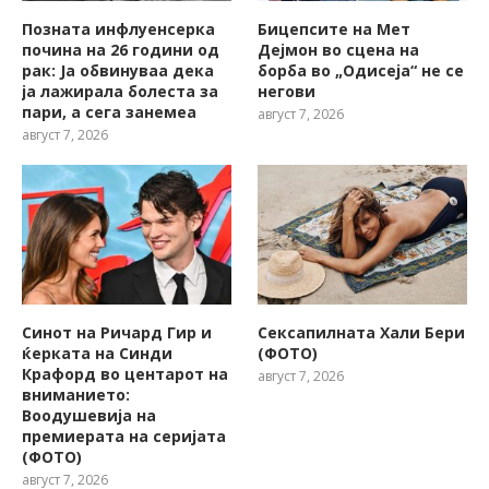
Позната инфлуенсерка
Бицепсите на Мет
почина на 26 години од
Дејмон во сцена на
рак: Ја обвинуваа дека
борба во „Одисеја“ не се
ја лажирала болеста за
негови
пари, а сега занемеа
август 7, 2026
август 7, 2026
Синот на Ричард Гир и
Сексапилната Хали Бери
ќерката на Синди
(ФОТО)
Крафорд во центарот на
август 7, 2026
вниманието:
Воодушевија на
премиерата на серијата
(ФОТО)
август 7, 2026