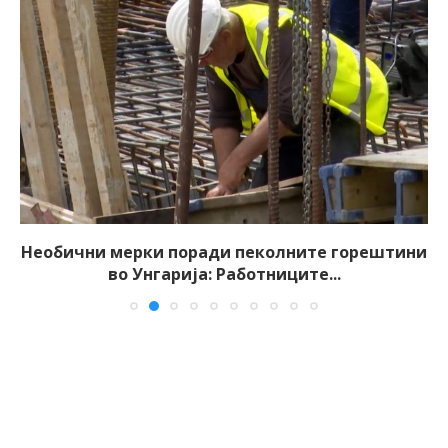
Необични мерки поради пеколните горештини
во Унгарија: Работниците...