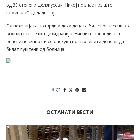
од 30 степени Целзиусови. Никој не знае низ што
поминале“, додаде тој.
Од полицијата потврдија дека децата биле пренесени во
болница со тешка дехидрација. Нивните повреди не се
опасни по живот и се очекува во наредните денови да
бидат пуштени од болница.
0
ОСТАНАТИ ВЕСТИ