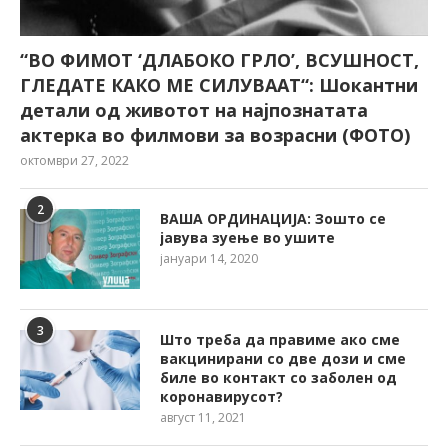
“ВО ФИМОТ ‘ДЛАБОКО ГРЛО’, ВСУШНОСТ,
ГЛЕДАТЕ КАКО МЕ СИЛУВААТ“: Шокантни
детали од животот на најпознатата
актерка во филмови за возрасни (ФОТО)
октомври 27, 2022
2
ВАША ОРДИНАЦИЈА: Зошто се
јавува зуење во ушите
јануари 14, 2020
3
Што треба да правиме ако сме
вакцинирани со две дози и сме
биле во контакт со заболен од
коронавирусот?
август 11, 2021