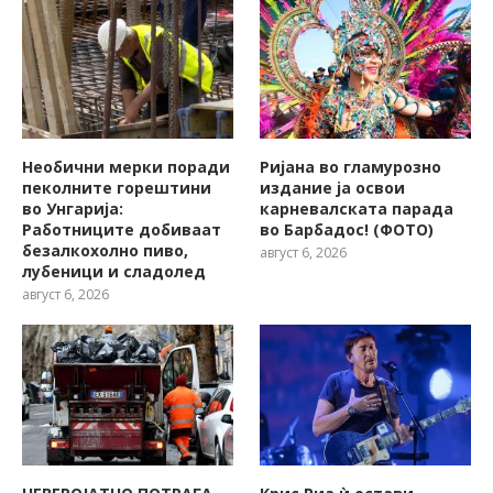
Необични мерки поради
Ријана во гламурозно
пеколните горештини
издание ја освои
во Унгарија:
карневалската парада
Работниците добиваат
во Барбадос! (ФОТО)
безалкохолно пиво,
август 6, 2026
лубеници и сладолед
август 6, 2026