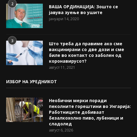
2
ВАША ОРДИНАЦИЈА: Зошто се
јавува зуење во ушите
јануари 14, 2020
3
Што треба да правиме ако сме
вакцинирани со две дози и сме
биле во контакт со заболен од
коронавирусот?
август 11, 2021
ИЗБОР НА УРЕДНИКОТ
Необични мерки поради
пеколните горештини во Унгарија:
Работниците добиваат
безалкохолно пиво, лубеници и
сладолед
август 6, 2026