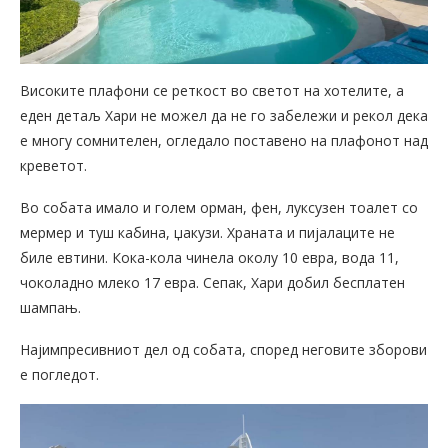
Високите плафони се реткост во светот на хотелите, а
еден детаљ Хари не можел да не го забележи и рекол дека
е многу сомнителен, огледало поставено на плафонот над
креветот.
Во собата имало и голем орман, фен, луксузен тоалет со
мермер и туш кабина, џакузи. Храната и пијалаците не
биле евтини. Кока-кола чинела околу 10 евра, вода 11,
чоколадно млеко 17 евра. Сепак, Хари добил бесплатен
шампањ.
Најимпресивниот дел од собата, според неговите зборови
е погледот.