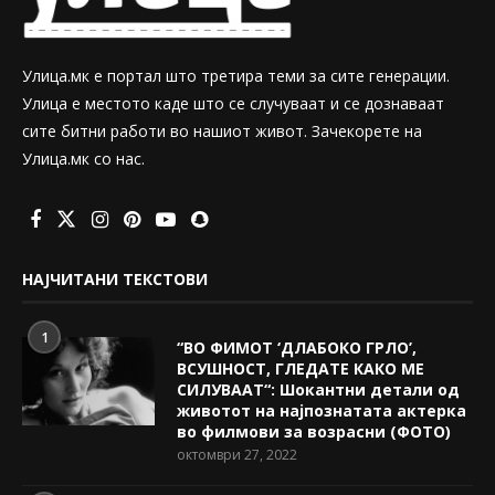
Улица.мк е портал што третира теми за сите генерации.
Улица е местото каде што се случуваат и се дознаваат
сите битни работи во нашиот живот. Зачекорете на
Улица.мк со нас.
НАЈЧИТАНИ ТЕКСТОВИ
1
“ВО ФИМОТ ‘ДЛАБОКО ГРЛО’,
ВСУШНОСТ, ГЛЕДАТЕ КАКО МЕ
СИЛУВААТ“: Шокантни детали од
животот на најпознатата актерка
во филмови за возрасни (ФОТО)
октомври 27, 2022