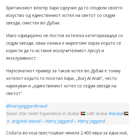
Британскиот влогер Хари одлучил да го сподели своето
искуство од единствениот хотел на светот со седум
ѕвезди, сместен во Дубаи.
Иако официјално не постои хотелска категоризација со
седум ѕвезди, оваа ознака е маркетинг израз којшто се
користи да го истакне исклучителниот луксуз и
ексклузивност.
Најпознатиот пример за таков хотел во Дубаи е токму
хотелот којшто го посетил Хари, „Burj Al Arab“, често
нарекуван и „единствениот хотел со седум ѕвезди на
светот“.
@harryjaggardtravel
Seven Star Hotel Experience in Dubai
UAE dubai
#dubai
♬ original sound – Harry Jaggard – Harry Jaggard
Собата во која престојувал чинела 2.400 евра за една ноќ,