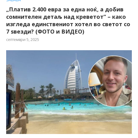
„Платив 2.400 евра за една ноќ, а добив
сомнителен детаљ над креветот“ – како
изгледа единствениот хотел во светот со
7 ѕвезди? (ФОТО и ВИДЕО)
септември 5, 2025