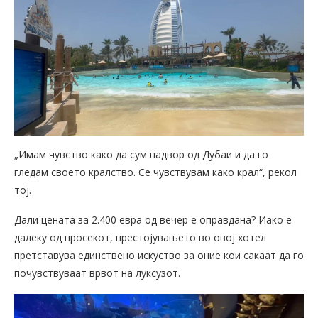
„Имам чувство како да сум надвор од Дубаи и да го
гледам своето кралство. Се чувствувам како крал“, рекол
тој.
Дали цената за 2.400 евра од вечер е оправдана? Иако е
далеку од просекот, престојувањето во овој хотел
претставува единствено искуство за оние кои сакаат да го
почувствуваат врвот на луксузот.