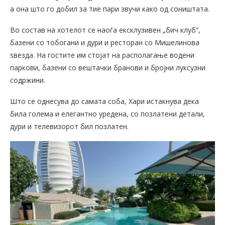
а она што го добил за тие пари звучи како од соништата.
Во состав на хотелот се наоѓа ексклузивен „бич клуб“,
базени со тобогани и дури и ресторан со Мишелинова
ѕвезда. На гостите им стојат на располагање водени
паркови, базени со вештачки бранови и бројни луксузни
содржини.
Што се однесува до самата соба, Хари истакнува дека
била голема и елегантно уредена, со позлатени детали,
дури и телевизорот бил позлатен.