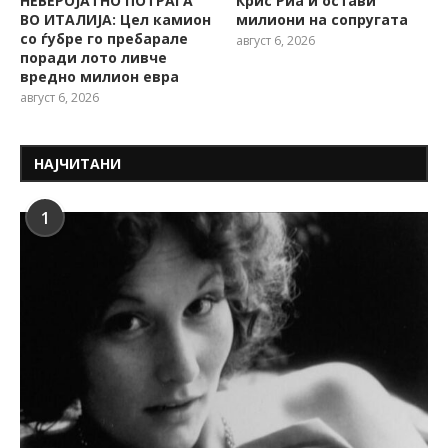
НЕВЕРОЈАТНО ПОТРАГА
Крис Риа ѝ остави
ВО ИТАЛИЈА: Цел камион
милиони на сопругата
со ѓубре го пребарале
август 6, 2026
поради лото ливче
вредно милион евра
август 6, 2026
НАЈЧИТАНИ
1