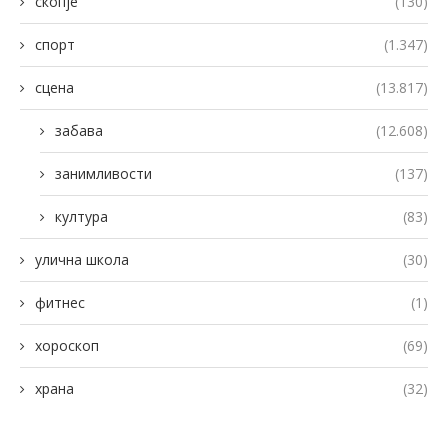
скопје
(130)
спорт
(1.347)
сцена
(13.817)
забава
(12.608)
занимливости
(137)
култура
(83)
улична школа
(30)
фитнес
(1)
хороскоп
(69)
храна
(32)