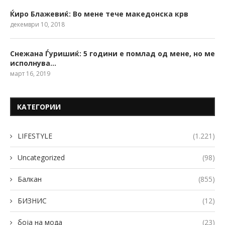
Ќиро Блажевиќ: Во мене тече македонска крв
декември 10, 2018
Снежана Ѓуришиќ: 5 години е помлад од мене, но ме
исполнува…
март 16, 2019
КАТЕГОРИИ
LIFESTYLE
(1.221)
Uncategorized
(98)
Балкан
(855)
БИЗНИС
(12)
боја на мода
(23)