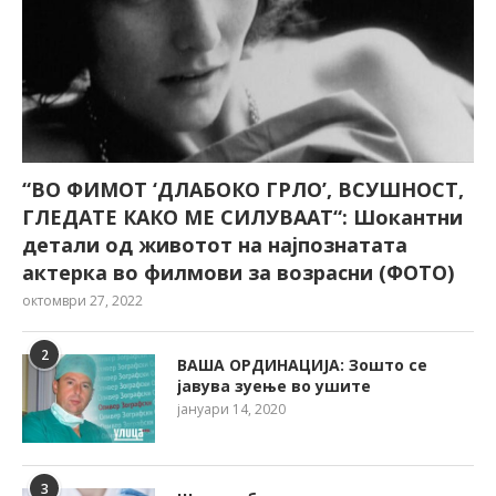
“ВО ФИМОТ ‘ДЛАБОКО ГРЛО’, ВСУШНОСТ,
ГЛЕДАТЕ КАКО МЕ СИЛУВААТ“: Шокантни
детали од животот на најпознатата
актерка во филмови за возрасни (ФОТО)
октомври 27, 2022
2
ВАША ОРДИНАЦИЈА: Зошто се
јавува зуење во ушите
јануари 14, 2020
3