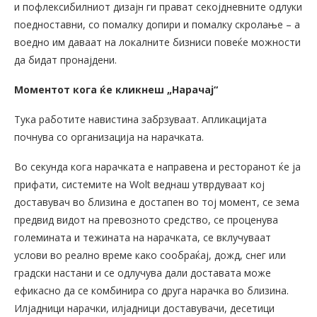
и пофлексибилниот дизајн ги прават секојдневните одлуки
поедноставни, со помалку допири и помалку скролање – а
воедно им даваат на локалните бизниси повеќе можности
да бидат пронајдени.
Моментот кога ќе кликнеш „Нарачај“
Тука работите навистина забрзуваат. Апликацијата
почнува со организација на нарачката.
Во секунда кога нарачката е направена и ресторанот ќе ја
прифати, системите на Wolt веднаш утврдуваат кој
доставувач во близина е достапен во тој момент, се зема
предвид видот на превозното средство, се проценува
големината и тежината на нарачката, се вклучуваат
услови во реално време како сообраќај, дожд, снег или
градски настани и се одлучува дали доставата може
ефикасно да се комбинира со друга нарачка во близина.
Илјадници нарачки, илјадници доставувачи, десетици