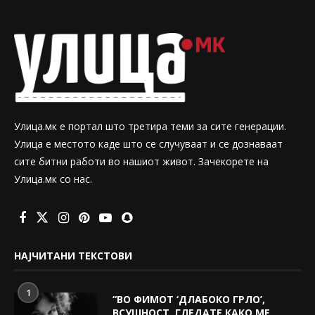
Улица.мк е портал што третира теми за сите генерации.
Улица е местото каде што се случуваат и се дознаваат
сите битни работи во нашиот живот. Зачекорете на
Улица.мк со нас.
НАЈЧИТАНИ ТЕКСТОВИ
1
“ВО ФИМОТ ‘ДЛАБОКО ГРЛО’,
ВСУШНОСТ, ГЛЕДАТЕ КАКО МЕ