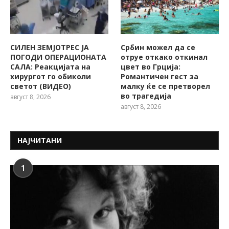
СИЛЕН ЗЕМЈОТРЕС ЈА
Србин можел да се
ПОГОДИ ОПЕРАЦИОНАТА
отруе откако откинал
САЛА: Реакцијата на
цвет во Грција:
хирургот го обиколи
Романтичен гест за
светот (ВИДЕО)
малку ќе се претворел
во трагедија
август 8, 2026
август 8, 2026
НАЈЧИТАНИ
1