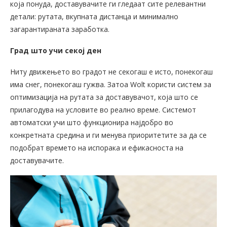
која понуда, доставувачите ги гледаат сите релевантни
детали: рутата, вкупната дистанца и минимално
загарантираната заработка.
Град што учи секој ден
Ниту движењето во градот не секогаш е исто, понекогаш
има снег, понекогаш гужва. Затоа Wolt користи систем за
оптимизација на рутата за доставувачот, која што се
прилагодува на условите во реално време. Системот
автоматски учи што функционира најдобро во
конкретната средина и ги менува приоритетите за да се
подобрат времето на испорака и ефикасноста на
доставувачите.