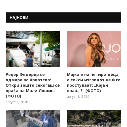
НАЈНОВИ
Роџер Федерер се
Мајка е на четири деца,
одмара во Хрватска:
а секси изгледот не ѝ го
Откри зошто секогаш се
простуваат: „Која е
враќа на Мали Лошињ
оваа…?“ (ФОТО)
(ФОТО)
август 8, 2026
август 8, 2026