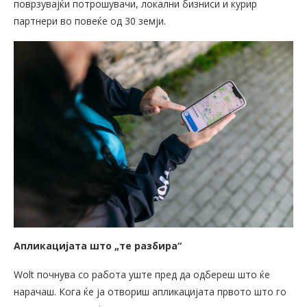
поврзувајќи потрошувачи, локални бизниси и курир
партнери во повеќе од 30 земји.
Апликацијата што „те разбира“
Wolt почнува со работа уште пред да одбереш што ќе
нарачаш. Кога ќе ја отвориш апликацијата првото што го