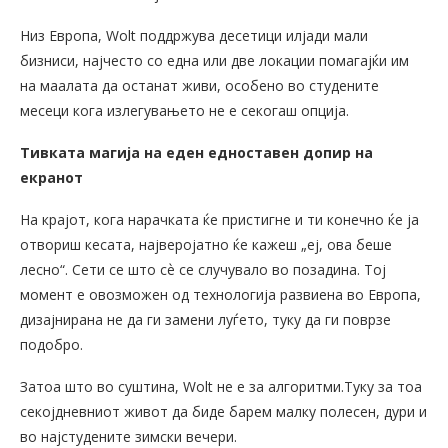
Низ Европа, Wolt поддржува десетици илјади мали
бизниси, најчесто со една или две локации помагајќи им
на маалата да останат живи, особено во студените
месеци кога излегувањето не е секогаш опција.
Тивката магија на еден едноставен допир на
екранот
На крајот, кога нарачката ќе пристигне и ти конечно ќе ја
отвориш кесата, најверојатно ќе кажеш „еј, ова беше
лесно“. Сети се што сѐ се случувало во позадина. Тој
момент е овозможен од технологија развиена во Европа,
дизајнирана не да ги замени луѓето, туку да ги поврзе
подобро.
Затоа што во суштина, Wolt не е за алгоритми.Туку за тоа
секојдневниот живот да биде барем малку полесен, дури и
во најстудените зимски вечери.