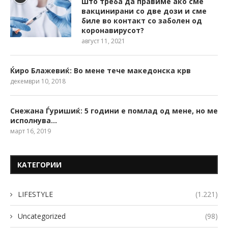
Што треба да правиме ако сме
вакцинирани со две дози и сме
биле во контакт со заболен од
коронавирусот?
август 11, 2021
Ќиро Блажевиќ: Во мене тече македонска крв
декември 10, 2018
Снежана Ѓуришиќ: 5 години е помлад од мене, но ме
исполнува…
март 16, 2019
КАТЕГОРИИ
LIFESTYLE
(1.221)
Uncategorized
(98)