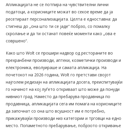
Апликацијата не се потпира на чувствителни лични
податоци, а корисниците можат во секое време да ја
ресетираат персонализацијата. Целта е едноставна: да
стигнеш до „она што ти се јаде“ побрзо, со помалку
скролање и да ти останат повеќе моменти како „ова е
совршено“.
Како што Wolt се прошири надвор од рестораните во
прехранбени производи, аптеки, козметички производи и
електроника, еволуираше и самата апликација. На
почетокот на 2026 година, Wolt го претстави својот
најголем редизајн на апликацијата досега, преиспитувајќи
го начинот на кој луѓето откриваат што може да понуди
нивниот град. Наместо да пребарува продавница по
продавница, апликацијата сега им помага на корисниците
да започнат со она што всушност им е потребно,
прикажувајќи производи низ категории и трговци на едно
место. Попаметното пребарување, побрзото откривање