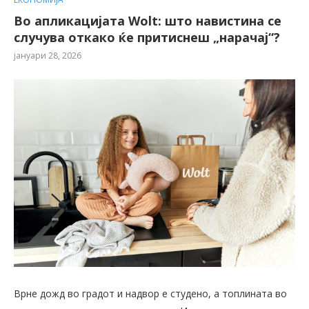
Во апликацијата Wolt: што навистина се
случува откако ќе притиснеш „нарачај“?
јануари 28, 2026
Врне дожд во градот и надвор е студено, а топлината во