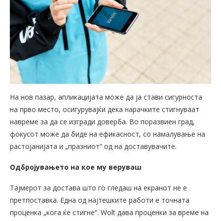
На нов пазар, апликацијата може да ја стави сигурноста
на прво место, осигурувајќи дека нарачките стигнуваат
навреме за да се изгради доверба. Во поразвиен град,
фокусот може да биде на ефикасност, со намалување на
растојанијата и „празниот“ од на доставувачите.
Одбројувањето на кое му веруваш
Тајмерот за достава што го гледаш на екранот не е
претпоставка. Една од најтешките работи е точната
проценка „кога ќе стигне“. Wolt дава проценки за време на