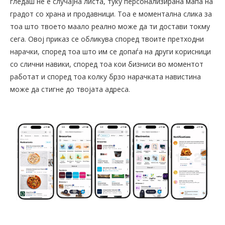
гледаш не е случајна листа, туку персонализирана мапа на
градот со храна и продавници. Тоа е моментална слика за
тоа што твоето маало реално може да ти достави токму
сега. Овој приказ се обликува според твоите претходни
нарачки, според тоа што им се допаѓа на други корисници
со слични навики, според тоа кои бизниси во моментот
работат и според тоа колку брзо нарачката навистина
може да стигне до твојата адреса.