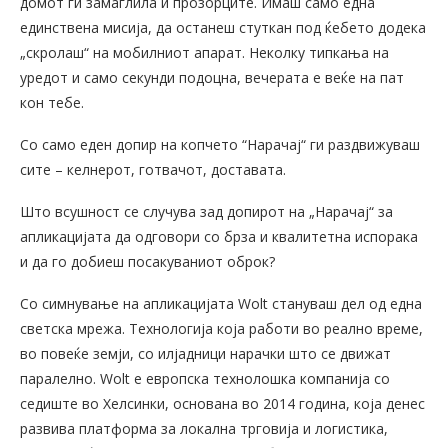
домот ги замаглила и прозорците. Имаш само една
единствена мисија, да останеш стуткан под ќебето додека
„скролаш“ на мобилниот апарат. Неколку типкања на
уредот и само секунди подоцна, вечерата е веќе на пат
кон тебе.
Со само еден допир на копчето “Нарачај“ ги раздвижуваш
сите – келнерот, готвачот, доставата.
Што всушност се случува зад допирот на „Нарачај“ за
апликацијата да одговори со брза и квалитетна испорака
и да го добиеш посакуваниот оброк?
Со симнување на апликацијата Wolt стануваш дел од една
светска мрежа. Технологија која работи во реално време,
во повеќе земји, со илјадници нарачки што се движат
паралелно. Wolt е европска технолошка компанија со
седиште во Хелсинки, основана во 2014 година, која денес
развива платформа за локална трговија и логистика,