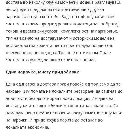
достава во неколку клучни моменти: додека разгледуваш,
непосредно пред наплата и континуирано додека
нарачката патува кон тебе. Зад тоа одбројување стои
систем што зема предвид реални податоци за сообраќај,
тековни временски услови, комплексност на паркирање,
тип на возило на доставувачот и историски модели на
достава. затоа храната често пристигнува порано од
очекуваното, не подоцна. Тоа не е оптимизам. Тоа е
систем што учи од реалниот свет, час по час.
Една нарачка, многу придобивки
Една единствена достава прави повеќе од тоа само да те
нахрани. Им помага на локалните ресторани да стигнат до
нови гости без да отвораат нови локации. Им дава на
доставувачите флексибилни можности за заработка. Ги
намалува непотребните возења преку паметно спојување
на нарачки. И придонесува парите да останат во
локалната економија.