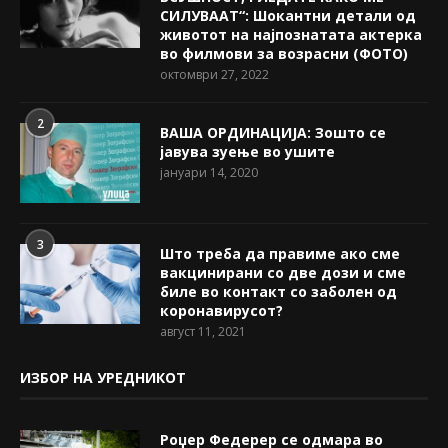
СИЛУВААТ“: Шокантни детали од
животот на најпознатата актерка
во филмови за возрасни (ФОТО)
октомври 27, 2022
2
ВАША ОРДИНАЦИЈА: Зошто се
јавува зуење во ушите
јануари 14, 2020
3
Што треба да правиме ако сме
вакцинирани со две дози и сме
биле во контакт со заболен од
коронавирусот?
август 11, 2021
ИЗБОР НА УРЕДНИКОТ
Роџер Федерер се одмара во