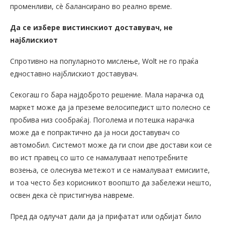
променливи, сè балансирано во реално време.
Да се избере вистинскиот доставувач, не
најблискиот
Спротивно на популарното мислење, Wolt не го праќа
едноставно најблискиот доставувач.
Секогаш го бара најдоброто решение. Мала нарачка од
маркет може да ја преземе велосипедист што полесно се
пробива низ сообраќај. Поголема и потешка нарачка
може да е попрактично да ја носи доставувач со
автомобил. Системот може да ги спои две достави кои се
во ист правец со што се намалуваат непотребните
возења, се олеснува метежот и се намалуваат емисиите,
и тоа често без корисникот воопшто да забележи нешто,
освен дека сè пристигнува навреме.
Пред да одлучат дали да ја прифатат или одбијат било