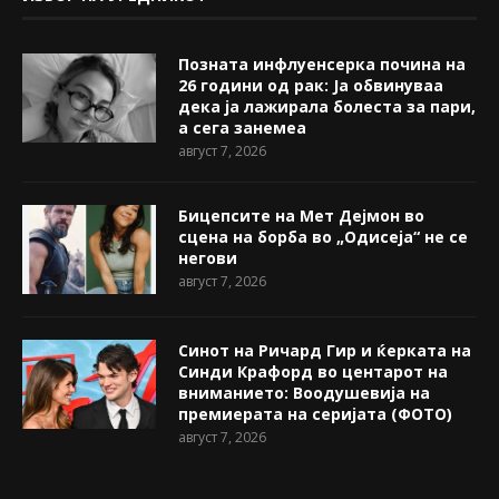
Позната инфлуенсерка почина на
26 години од рак: Ја обвинуваа
дека ја лажирала болеста за пари,
а сега занемеа
август 7, 2026
Бицепсите на Мет Дејмон во
сцена на борба во „Одисеја“ не се
негови
август 7, 2026
Синот на Ричард Гир и ќерката на
Синди Крафорд во центарот на
вниманието: Воодушевија на
премиерата на серијата (ФОТО)
август 7, 2026