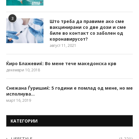
3
Што треба да правиме ако сме
вакцинирани со две дози и сме
биле во контакт со заболен од
коронавирусот?
август 11, 2021
Ќиро Блажевиќ: Во мене тече македонска крв
декември 10, 2018
Снежана Ѓуришиќ: 5 години е помлад од мене, но ме
исполнува…
март 16, 2019
КАТЕГОРИИ
LIFESTYLE
(1.221)