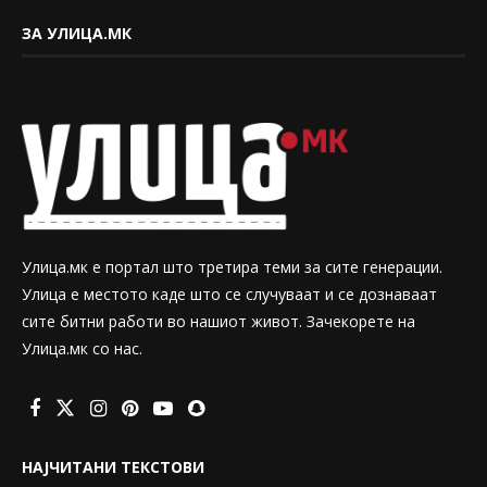
ЗА УЛИЦА.МК
Улица.мк е портал што третира теми за сите генерации.
Улица е местото каде што се случуваат и се дознаваат
сите битни работи во нашиот живот. Зачекорете на
Улица.мк со нас.
НАЈЧИТАНИ ТЕКСТОВИ