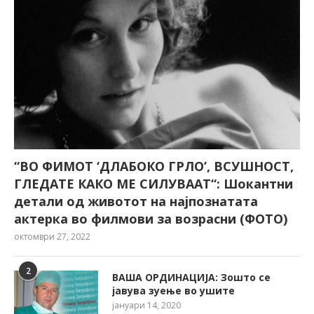
“ВО ФИМОТ ‘ДЛАБОКО ГРЛО’, ВСУШНОСТ,
ГЛЕДАТЕ КАКО МЕ СИЛУВААТ“: Шокантни
детали од животот на најпознатата
актерка во филмови за возрасни (ФОТО)
октомври 27, 2022
2
ВАША ОРДИНАЦИЈА: Зошто се
јавува зуење во ушите
јануари 14, 2020