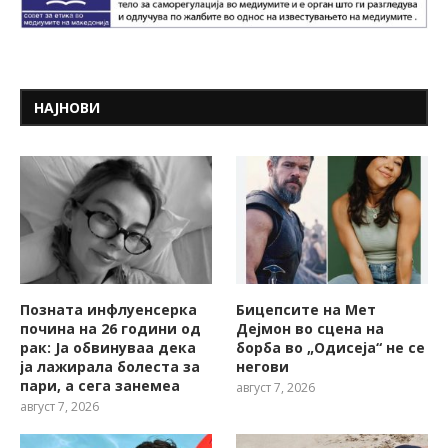
НАЈНОВИ
Позната инфлуенсерка
Бицепсите на Мет
почина на 26 години од
Дејмон во сцена на
рак: Ја обвинуваа дека
борба во „Одисеја“ не се
ја лажирала болеста за
негови
пари, а сега занемеа
август 7, 2026
август 7, 2026