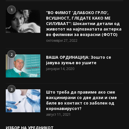
1
“ВО ФИМОТ ‘ДЛАБОКО ГРЛО’,
ВСУШНОСТ, ГЛЕДАТЕ КАКО МЕ
СИЛУВААТ“: Шокантни детали од
животот на најпознатата актерка
во филмови за возрасни (ФОТО)
октомври 27, 2022
2
ВАША ОРДИНАЦИЈА: Зошто се
јавува зуење во ушите
јануари 14, 2020
3
Што треба да правиме ако сме
вакцинирани со две дози и сме
биле во контакт со заболен од
коронавирусот?
август 11, 2021
ИЗБОР НА УРЕДНИКОТ