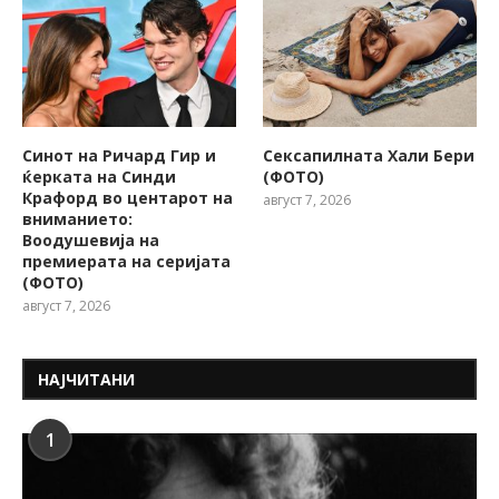
Синот на Ричард Гир и
Сексапилната Хали Бери
ќерката на Синди
(ФОТО)
Крафорд во центарот на
август 7, 2026
вниманието:
Воодушевија на
премиерата на серијата
(ФОТО)
август 7, 2026
НАЈЧИТАНИ
1