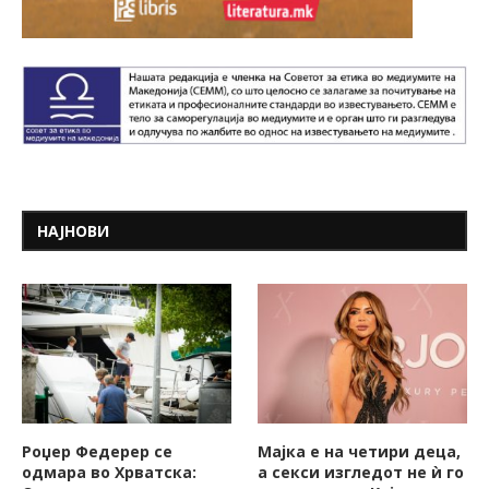
НАЈНОВИ
Роџер Федерер се
Мајка е на четири деца,
одмара во Хрватска:
а секси изгледот не ѝ го