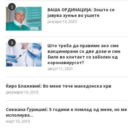
2
ВАША ОРДИНАЦИЈА: Зошто се
јавува зуење во ушите
јануари 14, 2020
3
Што треба да правиме ако сме
вакцинирани со две дози и сме
биле во контакт со заболен од
коронавирусот?
август 11, 2021
Ќиро Блажевиќ: Во мене тече македонска крв
декември 10, 2018
Снежана Ѓуришиќ: 5 години е помлад од мене, но ме
исполнува…
март 16, 2019