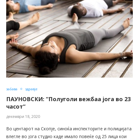
забава
здравје
ПАУНОВСКИ: “Полуголи вежбаа јога во 23
часот“
декември 18, 2020
Во центарот на Скопје, синоќа инспекторите и полицијата
влегле во јога студио каде имало повеќе од 25 лица кои