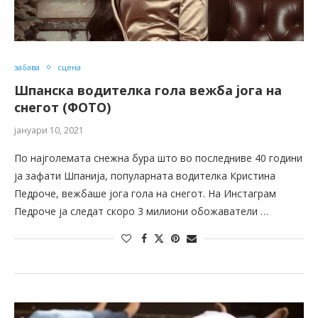
забава
сцена
Шпанска водителка гола вежба јога на
снегот (ФОТО)
јануари 10, 2021
По најголемата снежна бура што во последниве 40 години
ја зафати Шпанија, популарната водителка Кристина
Педроче, вежбаше јога гола на снегот. На Инстаграм
Педроче ја следат скоро 3 милиони обожаватели …