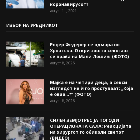
коронавирусот?
август 11, 2021
ИЗБОР НА УРЕДНИКОТ
Роџер Федерер се одмара во
Хрватска: Откри зошто секогаш
се враќа на Мали Лошињ (ФОТО)
август 8, 2026
Мајка е на четири деца, а секси
изгледот не ѝ го простуваат: „Која
е оваа…?“ (ФОТО)
август 8, 2026
СИЛЕН ЗЕМЈОТРЕС ЈА ПОГОДИ
ОПЕРАЦИОНАТА САЛА: Реакцијата
на хирургот го обиколи светот
(ВИДЕО)