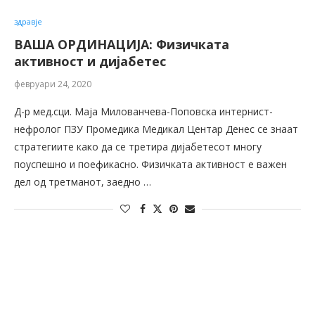
здравје
ВАША ОРДИНАЦИЈА: Физичката
активност и дијабетес
февруари 24, 2020
Д-р мед.сци. Маја Милованчева-Поповска интернист-
нефролог ПЗУ Промедика Медикал Центар Денес се знаат
стратегиите како да се третира дијабетесот многу
поуспешно и поефикасно. Физичката активност е важен
дел од третманот, заедно …