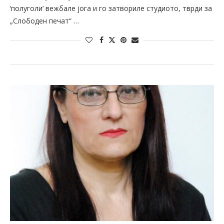
‘полуголи’ вежбале јога и го затвориле студиото, тврди за
„Слободен печат“ …