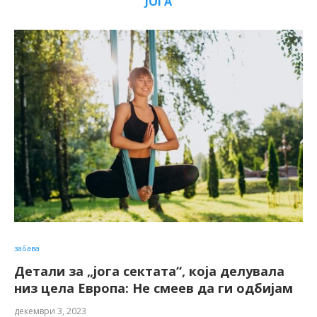
ЈОГА
забава
Детали за „јога сектата“, која делувала
низ цела Европа: Не смеев да ги одбијам
декември 3, 2023