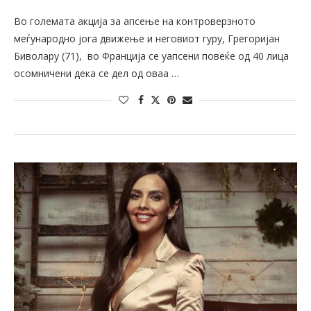
Во големата акција за апсење на контроверзното
меѓународно јога движење и неговиот гуру, Грегоријан
Биволару (71), во Франција се уапсени повеќе од 40 лица
осомничени дека се дел од оваа …