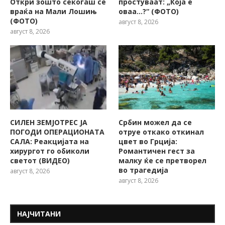
Откри зошто секогаш се
простуваат: „Која е
враќа на Мали Лошињ
оваа…?“ (ФОТО)
(ФОТО)
август 8, 2026
август 8, 2026
СИЛЕН ЗЕМЈОТРЕС ЈА
Србин можел да се
ПОГОДИ ОПЕРАЦИОНАТА
отруе откако откинал
САЛА: Реакцијата на
цвет во Грција:
хирургот го обиколи
Романтичен гест за
светот (ВИДЕО)
малку ќе се претворел
во трагедија
август 8, 2026
август 8, 2026
НАЈЧИТАНИ