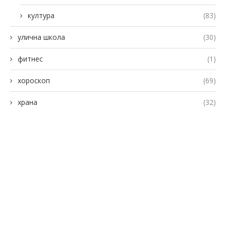
култура
(83)
улична школа
(30)
фитнес
(1)
хороскоп
(69)
храна
(32)