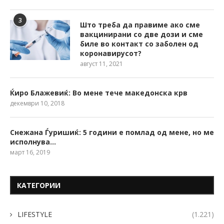
3
Што треба да правиме ако сме
вакцинирани со две дози и сме
биле во контакт со заболен од
коронавирусот?
август 11, 2021
Ќиро Блажевиќ: Во мене тече македонска крв
декември 10, 2018
Снежана Ѓуришиќ: 5 години е помлад од мене, но ме
исполнува…
март 16, 2019
КАТЕГОРИИ
LIFESTYLE
(1.221)