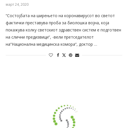
март 24, 2020
“Состојбата на ширењето на коронавирусот во светот
фактички преставува проба за биолошка војна, која
покажува колку светскиот здравствен систем е подготвен
на слични предизвици“, -вели претседателот
на“Национална медицинска комора“, доктор …