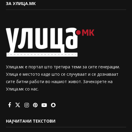
ЗА УЛИЦА.МК
Улица.мк е портал што третира теми за сите генерации.
Улица е местото каде што се случуваат и се дознаваат
сите битни работи во нашиот живот. Зачекорете на
Улица.мк со нас.
НАЈЧИТАНИ ТЕКСТОВИ