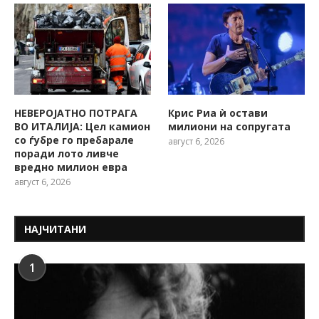
НЕВЕРОЈАТНО ПОТРАГА
Крис Риа ѝ остави
ВО ИТАЛИЈА: Цел камион
милиони на сопругата
со ѓубре го пребарале
август 6, 2026
поради лото ливче
вредно милион евра
август 6, 2026
НАЈЧИТАНИ
1