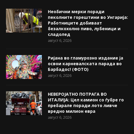
Необични мерки поради
пеколните горештини во Унгарија:
Работниците добиваат
безалкохолно пиво, лубеници и
сладолед
август 6, 2026
Ријана во гламурозно издание ја
освои карневалската парада во
Барбадос! (ФОТО)
август 6, 2026
НЕВЕРОЈАТНО ПОТРАГА ВО
ИТАЛИЈА: Цел камион со ѓубре го
пребарале поради лото ливче
вредно милион евра
август 6, 2026