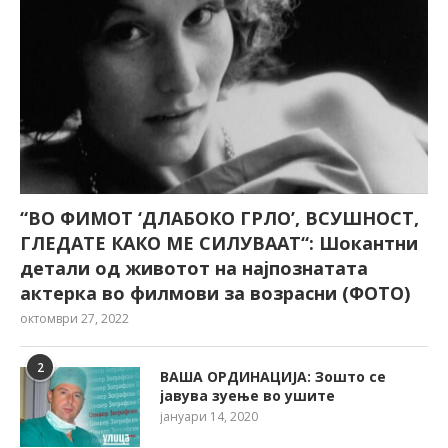
“ВО ФИМОТ ‘ДЛАБОКО ГРЛО’, ВСУШНОСТ,
ГЛЕДАТЕ КАКО МЕ СИЛУВААТ“: Шокантни
детали од животот на најпознатата
актерка во филмови за возрасни (ФОТО)
октомври 27, 2022
2
ВАША ОРДИНАЦИЈА: Зошто се
јавува зуење во ушите
јануари 14, 2020