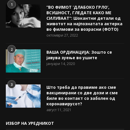
1
“ВО ФИМОТ ‘ДЛАБОКО ГРЛО’,
ВСУШНОСТ, ГЛЕДАТЕ КАКО МЕ
СИЛУВААТ“: Шокантни детали од
животот на најпознатата актерка
во филмови за возрасни (ФОТО)
октомври 27, 2022
2
ВАША ОРДИНАЦИЈА: Зошто се
јавува зуење во ушите
јануари 14, 2020
3
Што треба да правиме ако сме
вакцинирани со две дози и сме
биле во контакт со заболен од
коронавирусот?
август 11, 2021
ИЗБОР НА УРЕДНИКОТ