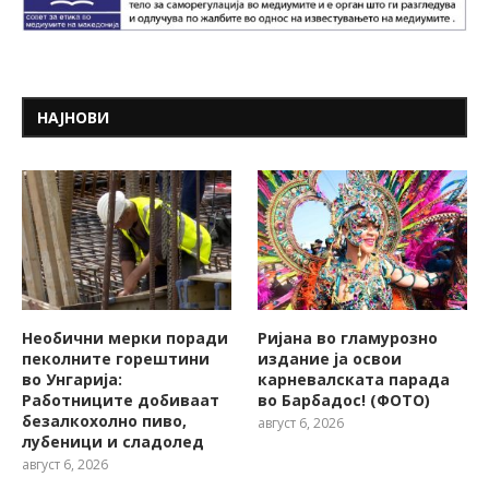
НАЈНОВИ
Необични мерки поради
Ријана во гламурозно
пеколните горештини
издание ја освои
во Унгарија:
карневалската парада
Работниците добиваат
во Барбадос! (ФОТО)
безалкохолно пиво,
август 6, 2026
лубеници и сладолед
август 6, 2026