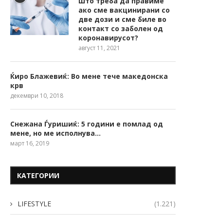
Што треба да правиме
ако сме вакцинирани со
две дози и сме биле во
контакт со заболен од
коронавирусот?
август 11, 2021
Ќиро Блажевиќ: Во мене тече македонска
крв
декември 10, 2018
Снежана Ѓуришиќ: 5 години е помлад од
мене, но ме исполнува…
март 16, 2019
КАТЕГОРИИ
LIFESTYLE
(1.221)