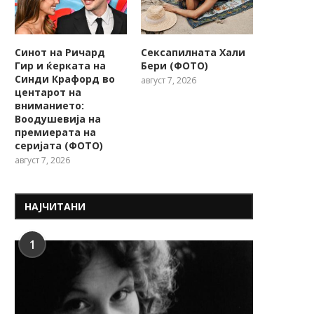
Синот на Ричард
Сексапилната Хали
Гир и ќерката на
Бери (ФОТО)
Синди Крафорд во
август 7, 2026
центарот на
вниманието:
Воодушевија на
премиерата на
серијата (ФОТО)
август 7, 2026
НАЈЧИТАНИ
1