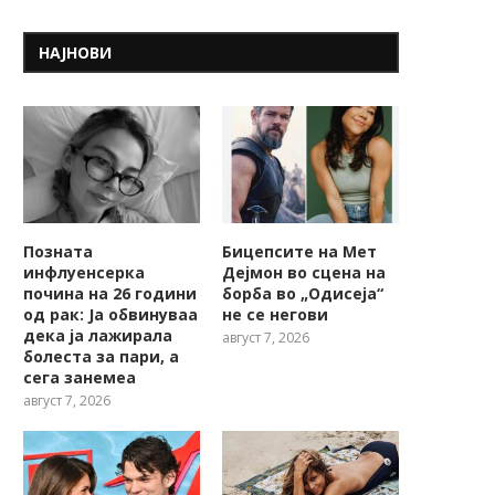
НАЈНОВИ
Позната
Бицепсите на Мет
инфлуенсерка
Дејмон во сцена на
почина на 26 години
борба во „Одисеја“
од рак: Ја обвинуваа
не се негови
дека ја лажирала
август 7, 2026
болеста за пари, а
сега занемеа
август 7, 2026