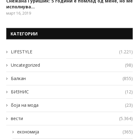
Снежана Ѓуришиќ: 5 години е помлад од мене, но ме
исполнува…
март 16, 2019
КАТЕГОРИИ
LIFESTYLE
(1.221)
Uncategorized
(98)
Балкан
(855)
БИЗНИС
(12)
боја на мода
(23)
вести
(5.364)
економија
(365)