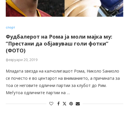
спорт
Фудбалерот на Рома ја моли мајка му:
“Престани да објавуваш голи фотки“
(ФОТО)
февруари 20, 2019
Младата ѕвезда на калчолигашот Рома, Николо Ѕаниоло
се почесто е во центарот на вниманието, а причината за
тоа се неговите одлични партии за клубот до Рим.
Меѓутоа одличните партии на …