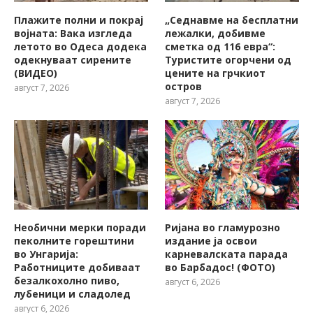
Плажите полни и покрај
„Седнавме на бесплатни
војната: Вака изгледа
лежалки, добивме
летото во Одеса додека
сметка од 116 евра“:
одекнуваат сирените
Туристите огорчени од
(ВИДЕО)
цените на грчкиот
остров
август 7, 2026
август 7, 2026
Необични мерки поради
Ријана во гламурозно
пеколните горештини
издание ја освои
во Унгарија:
карневалската парада
Работниците добиваат
во Барбадос! (ФОТО)
безалкохолно пиво,
август 6, 2026
лубеници и сладолед
август 6, 2026