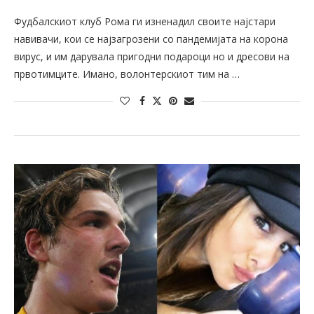
Фудбалскиот клуб Рома ги изненадил своите најстари
навивачи, кои се најзагрозени со пандемијата на корона
вирус, и им дарувала пригодни подароци но и дресови на
првотимците. Имано, волонтерскиот тим на …