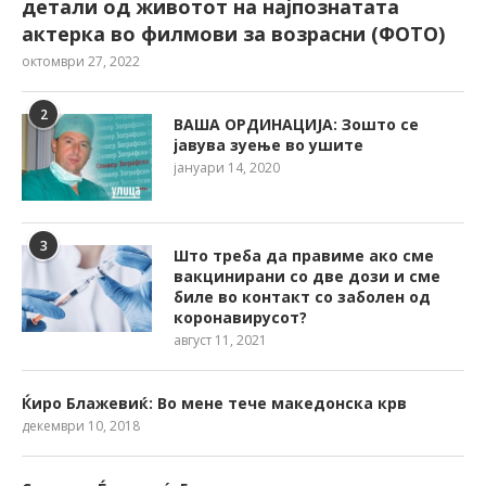
детали од животот на најпознатата
актерка во филмови за возрасни (ФОТО)
октомври 27, 2022
2
ВАША ОРДИНАЦИЈА: Зошто се
јавува зуење во ушите
јануари 14, 2020
3
Што треба да правиме ако сме
вакцинирани со две дози и сме
биле во контакт со заболен од
коронавирусот?
август 11, 2021
Ќиро Блажевиќ: Во мене тече македонска крв
декември 10, 2018