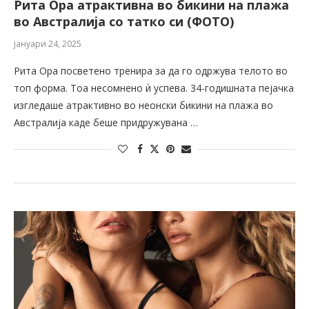
Рита Ора атрактивна во бикини на плажа
во Австралија со татко си (ФОТО)
јануари 24, 2025
Рита Ора посветено тренира за да го одржува телото во
топ форма. Тоа несомнено ѝ успева. 34-годишната пејачка
изгледаше атрактивно во неонски бикини на плажа во
Австралија каде беше придружувана …