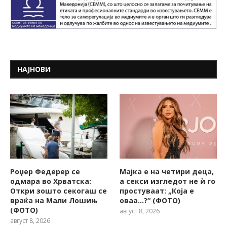
НАЈНОВИ
Роџер Федерер се
Мајка е на четири деца,
одмара во Хрватска:
а секси изгледот не ѝ го
Откри зошто секогаш се
простуваат: „Која е
враќа на Мали Лошињ
оваа…?“ (ФОТО)
(ФОТО)
август 8, 2026
август 8, 2026