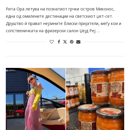
Рита Ора летува на познатиот грчки остров Миконос,
една од омилените дестинации на светскиот џет-сет.
Друштво ѝ прават нејзините блиски пријатели, меѓу кои и
сопственичката на фризерски салон Џејд Реј …