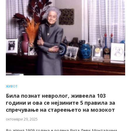
ЖИВОТ
Била познат невролог, живеела 103
години и ова се нејзините 5 правила за
спречување на стареењето на мозокот
октомври 29, 2025
Во април 1909 година е родена Рита Леви-Монталчини,