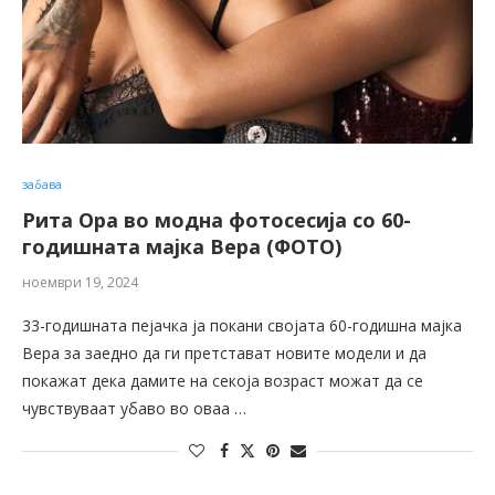
забава
Рита Ора во модна фотосесија со 60-
годишната мајка Вера (ФОТО)
ноември 19, 2024
33-годишната пејачка ја покани својата 60-годишна мајка
Вера за заедно да ги претстават новите модели и да
покажат дека дамите на секоја возраст можат да се
чувствуваат убаво во оваа …