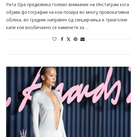
Рита Ора предизвика големо внимание на Инстаграм кога
објави фотографии на кои позира во многу провокативна
облека, во градник направен од синџирчиња и триаголни
капи кои вообичаено се наменети за …