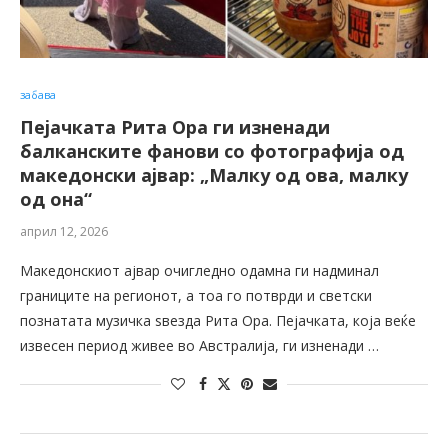
забава
Пејачката Рита Ора ги изненади
балканските фанови со фотографија од
македонски ајвар: „Малку од ова, малку
од она“
април 12, 2026
Македонскиот ајвар очигледно одамна ги надминал
границите на регионот, а тоа го потврди и светски
познатата музичка ѕвезда Рита Ора. Пејачката, која веќе
извесен период живее во Австралија, ги изненади …