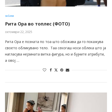
забава
Рита Ора во топлес (ФОТО)
октомври 22, 2025
Рита Ора е позната по тоа што обожава да го покажува
своето обликувано тело. Таа секогаш носи облека што ја
нагласува нејзината витка фигура, но и бујните атрибути,
а овој …