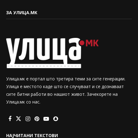
ЗА УЛИЦА.МК
Улица.мк е портал што третира теми за сите генерации.
Улица е местото каде што се случуваат и се дознаваат
сите битни работи во нашиот живот. Зачекорете на
Улица.мк со нас.
НАЈЧИТАНИ ТЕКСТОВИ