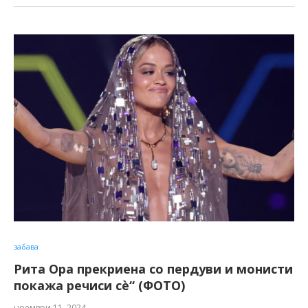
забава
Рита Ора прекриена со пердуви и монисти
покажа речиси сè“ (ФОТО)
ноември 11, 2024