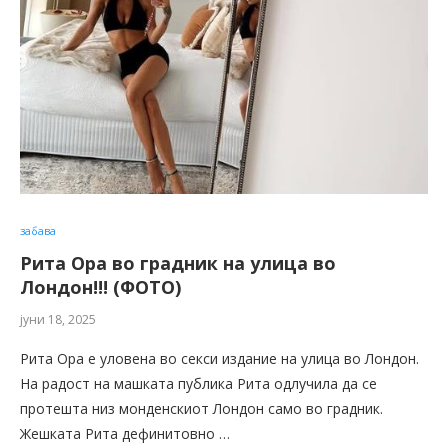
забава
Рита Ора во градник на улица во
Лондон!!! (ФОТО)
јуни 18, 2025
Рита Ора е уловена во секси издание на улица во Лондон.
На радост на машката публика Рита одлучила да се
протешта низ монденскиот Лондон само во градник.
Жешката Рита дефинитовно …