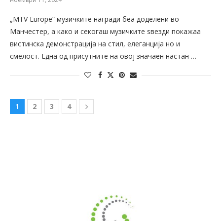
„MTV Europe“ музичките награди беа доделени во
Манчестер, а како и секогаш музичките ѕвезди покажаа
вистинска демонстрација на стил, елеганција но и
смелост. Една од присутните на овој значаен настан …
1
2
3
4