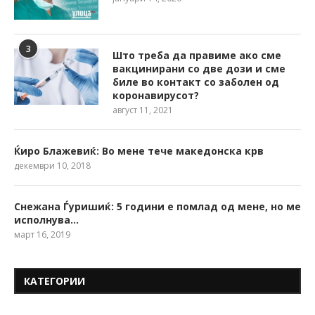
3
Што треба да правиме ако сме
вакцинирани со две дози и сме
биле во контакт со заболен од
коронавирусот?
август 11, 2021
Ќиро Блажевиќ: Во мене тече македонска крв
декември 10, 2018
Снежана Ѓуришиќ: 5 години е помлад од мене, но ме
исполнува…
март 16, 2019
КАТЕГОРИИ