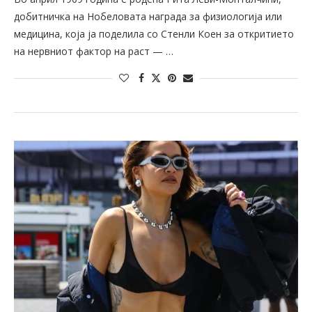
добитничка на Нобеловата награда за физиологија или
медицина, која ја поделила со Стенли Коен за откритието
на нервниот фактор на раст — …