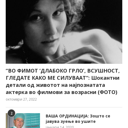
“ВО ФИМОТ ‘ДЛАБОКО ГРЛО’, ВСУШНОСТ,
ГЛЕДАТЕ КАКО МЕ СИЛУВААТ“: Шокантни
детали од животот на најпознатата
актерка во филмови за возрасни (ФОТО)
октомври 27, 2022
2
ВАША ОРДИНАЦИЈА: Зошто се
јавува зуење во ушите
јануари 14, 2020