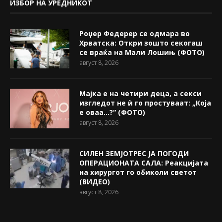
ИЗБОР НА УРЕДНИКОТ
Роџер Федерер се одмара во
Хрватска: Откри зошто секогаш
се враќа на Мали Лошињ (ФОТО)
август 8, 2026
Мајка е на четири деца, а секси
изгледот не ѝ го простуваат: „Која
е оваа…?“ (ФОТО)
август 8, 2026
СИЛЕН ЗЕМЈОТРЕС ЈА ПОГОДИ
ОПЕРАЦИОНАТА САЛА: Реакцијата
на хирургот го обиколи светот
(ВИДЕО)
август 8, 2026