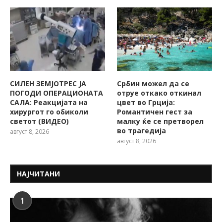
СИЛЕН ЗЕМЈОТРЕС ЈА
Србин можел да се
ПОГОДИ ОПЕРАЦИОНАТА
отруе откако откинал
САЛА: Реакцијата на
цвет во Грција:
хирургот го обиколи
Романтичен гест за
светот (ВИДЕО)
малку ќе се претворел
во трагедија
август 8, 2026
август 8, 2026
НАЈЧИТАНИ
1