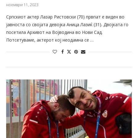
ноември 11, 2023
Српскиот актер Лазар Ристовски (70) првпат е виден во
јавноста со својата девојка Аница Лазиќ (31). Двојката го
посетила Архивот на Војводина во Нови Сад.
Потсетуваме, актерот кој неодамна се …