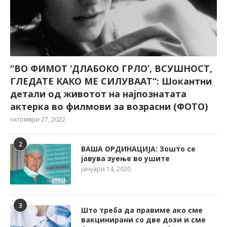
“ВО ФИМОТ ‘ДЛАБОКО ГРЛО’, ВСУШНОСТ,
ГЛЕДАТЕ КАКО МЕ СИЛУВААТ“: Шокантни
детали од животот на најпознатата
актерка во филмови за возрасни (ФОТО)
октомври 27, 2022
2
ВАША ОРДИНАЦИЈА: Зошто се
јавува зуење во ушите
јануари 14, 2020
3
Што треба да правиме ако сме
вакцинирани со две дози и сме