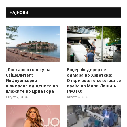
НАЈНОВИ
„Поскапо отколку на
Роџер Федерер се
Сејшелите!“:
одмара во Хрватска:
Инфлуенсерка
Откри зошто секогаш се
шокирана од цените на
враќа на Мали Лошињ
плажите во Црна Гора
(ФОТО)
август 9, 2026
август 8, 2026