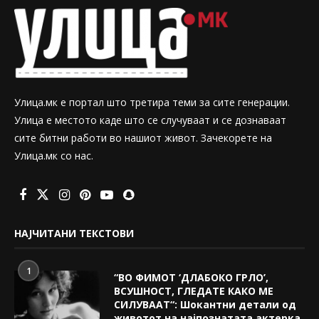
Улица.мк е портал што третира теми за сите генерации.
Улица е местото каде што се случуваат и се дознаваат
сите битни работи во нашиот живот. Зачекорете на
Улица.мк со нас.
НАЈЧИТАНИ ТЕКСТОВИ
1
“ВО ФИМОТ ‘ДЛАБОКО ГРЛО’,
ВСУШНОСТ, ГЛЕДАТЕ КАКО МЕ
СИЛУВААТ“: Шокантни детали од
животот на најпознатата актерка