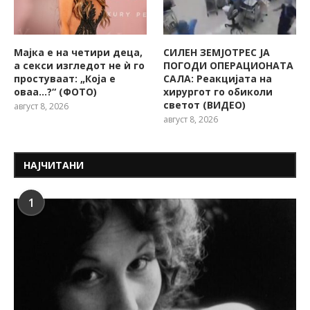
Мајка е на четири деца,
СИЛЕН ЗЕМЈОТРЕС ЈА
а секси изгледот не ѝ го
ПОГОДИ ОПЕРАЦИОНАТА
простуваат: „Која е
САЛА: Реакцијата на
оваа…?“ (ФОТО)
хирургот го обиколи
светот (ВИДЕО)
август 8, 2026
август 8, 2026
НАЈЧИТАНИ
1