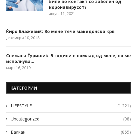
биле во контакт со заболен од
коронавирусот?
август 11, 2021
Ќиро Блажевиќ: Во мене тече македонска крв
декември 10, 2018
Снежана Ѓуришиќ: 5 години е помлад од мене, но ме
исполнува…
март 16, 2019
КАТЕГОРИИ
LIFESTYLE
(1.221)
Uncategorized
(98)
Балкан
(855)