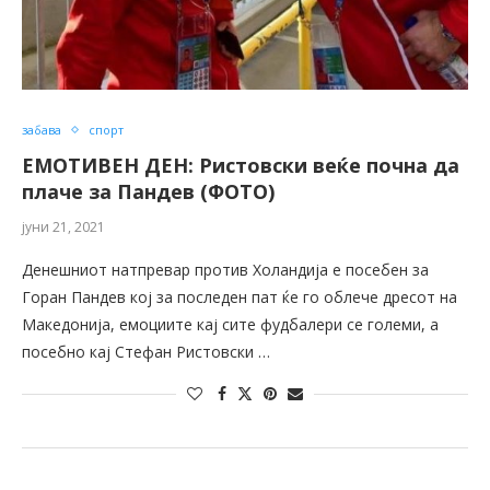
забава
спорт
ЕМОТИВЕН ДЕН: Ристовски веќе почна да
плаче за Пандев (ФОТО)
јуни 21, 2021
Денешниот натпревар против Холандија е посебен за
Горан Пандев кој за последен пат ќе го облече дресот на
Македонија, емоциите кај сите фудбалери се големи, а
посебно кај Стефан Ристовски …