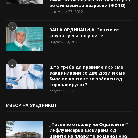
во филмови за возрасни (ФОТО)
октомври 27, 2022
2
ВАША ОРДИНАЦИЈА: Зошто се
јавува зуење во ушите
јануари 14, 2020
3
Што треба да правиме ако сме
вакцинирани со две дози и сме
биле во контакт со заболен од
коронавирусот?
август 11, 2021
ИЗБОР НА УРЕДНИКОТ
„Поскапо отколку на Сејшелите!“:
Инфлуенсерка шокирана од
цените на плажите во Црна Гора