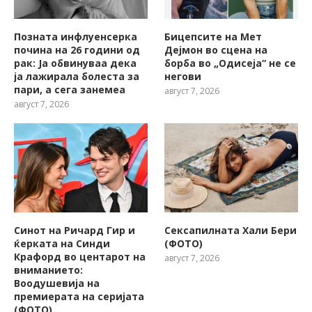
Позната инфлуенсерка
Бицепсите на Мет
почина на 26 години од
Дејмон во сцена на
рак: Ја обвинуваа дека
борба во „Одисеја“ не се
ја лажирала болеста за
негови
пари, а сега занемеа
август 7, 2026
август 7, 2026
Синот на Ричард Гир и
Сексапилната Хали Бери
ќерката на Синди
(ФОТО)
Крафорд во центарот на
август 7, 2026
вниманието:
Воодушевија на
премиерата на серијата
(ФОТО)