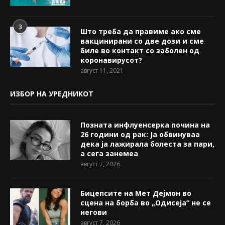
3
Што треба да правиме ако сме
вакцинирани со две дози и сме
биле во контакт со заболен од
коронавирусот?
август 11, 2021
ИЗБОР НА УРЕДНИКОТ
Позната инфлуенсерка почина на
26 години од рак: Ја обвинуваа
дека ја лажирала болеста за пари,
а сега занемеа
август 7, 2026
Бицепсите на Мет Дејмон во
сцена на борба во „Одисеја“ не се
негови
август 7, 2026