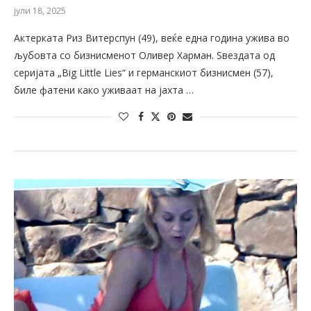
јули 18, 2025
Актерката Риз Витерспун (49), веќе една година ужива во
љубовта со бизнисменот Оливер Харман. Ѕвездата од
серијата „Big Little Lies“ и германскиот бизнисмен (57),
биле фатени како уживаат на јахта …