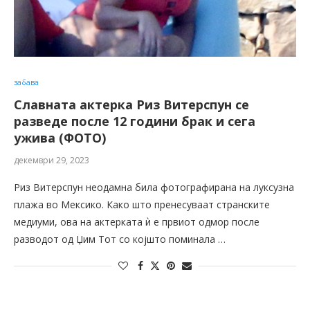
забава
Славната актерка Риз Витерспун се
разведе после 12 години брак и сега
ужива (ФОТО)
декември 29, 2023
Риз Витерспун неодамна била фотографирана на луксузна
плажа во Мексико. Како што пренесуваат странските
медиуми, ова на актерката ѝ е првиот одмор после
разводот од Џим Тот со којшто поминала …