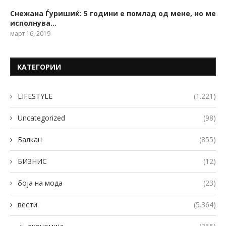
Снежана Ѓуришиќ: 5 години е помлад од мене, но ме
исполнува…
март 16, 2019
КАТЕГОРИИ
LIFESTYLE
(1.221)
Uncategorized
(98)
Балкан
(855)
БИЗНИС
(12)
боја на мода
(23)
вести
(5.364)