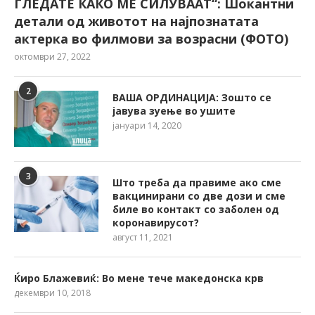
ГЛЕДАТЕ КАКО МЕ СИЛУВААТ“: Шокантни
детали од животот на најпознатата
актерка во филмови за возрасни (ФОТО)
октомври 27, 2022
2
ВАША ОРДИНАЦИЈА: Зошто се
јавува зуење во ушите
јануари 14, 2020
3
Што треба да правиме ако сме
вакцинирани со две дози и сме
биле во контакт со заболен од
коронавирусот?
август 11, 2021
Ќиро Блажевиќ: Во мене тече македонска крв
декември 10, 2018