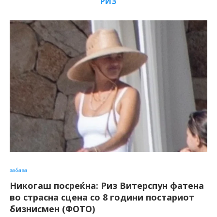
РИЗ
забава
Никогаш посреќна: Риз Витерспун фатена
во страсна сцена со 8 години постариот
бизнисмен (ФОТО)