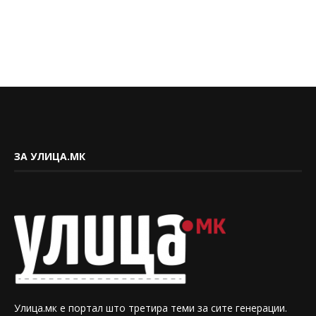
ЗА УЛИЦА.МК
Улица.мк е портал што третира теми за сите генерации.