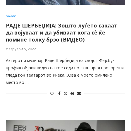
забава
РАДЕ ШЕРБЕЏИЈА: Зошто луѓето сакаат
да војуваат и да убиваат кога сè ќе
помине толку брзо (ВИДЕО)
февруари 5, 2022
Актерот и музичар Раде Шербеџија на својот Фејсбук
профил објави видео на кое седи во стан пред прозорец и
гледа кон театарот во Риека. „Ова е моето омилено
место во …