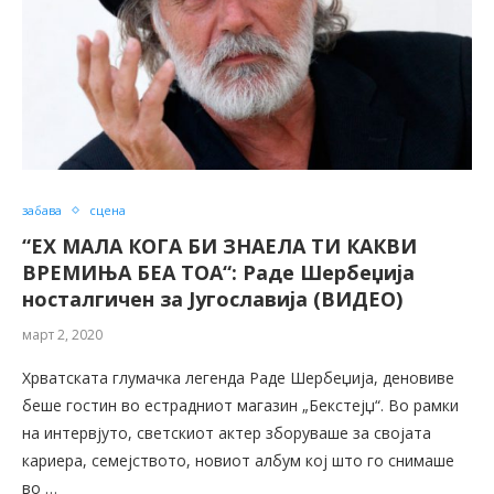
забава
сцена
“ЕХ МАЛА КОГА БИ ЗНАЕЛА ТИ КАКВИ
ВРЕМИЊА БЕА ТОА“: Раде Шербеџија
носталгичен за Југославија (ВИДЕО)
март 2, 2020
Хрватската глумачка легенда Раде Шербеџија, деновиве
беше гостин во естрадниот магазин „Бекстејџ“. Во рамки
на интервјуто, светскиот актер зборуваше за својата
кариера, семејството, новиот албум кој што го снимаше
во …