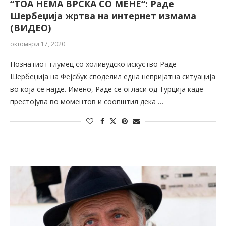
“ТОА НЕМА ВРСКА СО МЕНЕ“: Раде
Шербеџија жртва на интернет измама
(ВИДЕО)
октомври 17, 2020
Познатиот глумец со холивудско искуство Раде
Шербеџија на Фејсбук споделил една непријатна ситуација
во која се најде. Имено, Раде се огласи од Турција каде
престојува во моментов и соопштил дека …