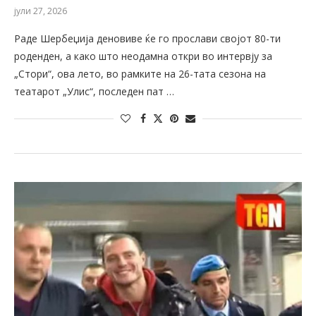
јули 27, 2026
Раде Шербеџија деновиве ќе го прослави својот 80-ти
роденден, а како што неодамна откри во интервју за
„Стори“, ова лето, во рамките на 26-тата сезона на
театарот „Улис“, последен пат …