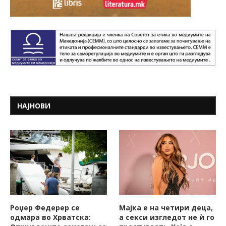
НАЈНОВИ
Роџер Федерер се
Мајка е на четири деца,
одмара во Хрватска:
а секси изгледот не ѝ го