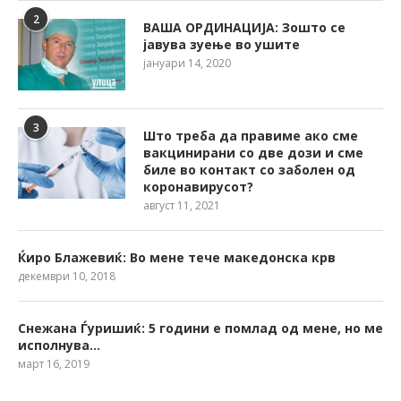
2
ВАША ОРДИНАЦИЈА: Зошто се
јавува зуење во ушите
јануари 14, 2020
3
Што треба да правиме ако сме
вакцинирани со две дози и сме
биле во контакт со заболен од
коронавирусот?
август 11, 2021
Ќиро Блажевиќ: Во мене тече македонска крв
декември 10, 2018
Снежана Ѓуришиќ: 5 години е помлад од мене, но ме
исполнува…
март 16, 2019