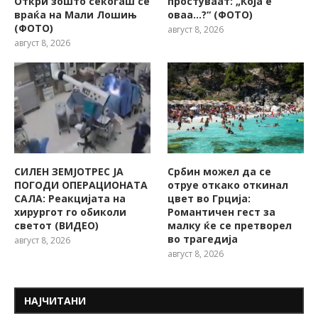
Откри зошто секогаш се
простуваат: „Која е
враќа на Мали Лошињ
оваа…?“ (ФОТО)
(ФОТО)
август 8, 2026
август 8, 2026
СИЛЕН ЗЕМЈОТРЕС ЈА
Србин можел да се
ПОГОДИ ОПЕРАЦИОНАТА
отруе откако откинал
САЛА: Реакцијата на
цвет во Грција:
хирургот го обиколи
Романтичен гест за
светот (ВИДЕО)
малку ќе се претворел
во трагедија
август 8, 2026
август 8, 2026
НАЈЧИТАНИ