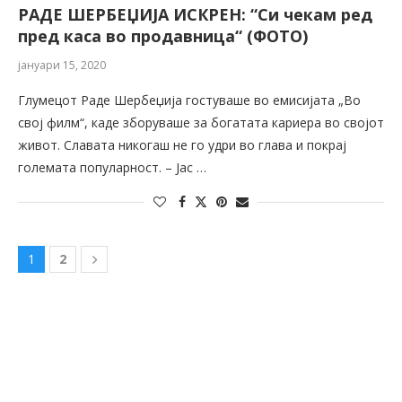
РАДЕ ШЕРБЕЏИЈА ИСКРЕН: “Си чекам ред
пред каса во продавница“ (ФОТО)
јануари 15, 2020
Глумецот Раде Шербеџија гостуваше во емисијата „Во
свој филм“, каде зборуваше за богатата кариера во својот
живот. Славата никогаш не го удри во глава и покрај
големата популарност. – Јас …
1
2