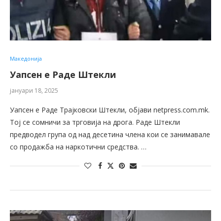
Македонија
Уапсен е Раде Штекли
јануари 18, 2025
Уапсен е Раде Трајковски Штекли, објави netpress.com.mk.
Toj се сомничи за трговија на дрога. Раде Штекли
предводел група од над десетина члена кои се занимавале
со продажба на наркотични средства. …