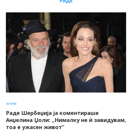
РАДЕ
забава
Раде Шербеџија ја коментираше
Анџелина Џоли: „Нималку не ѝ завидувам,
тоа е ужасен живот”