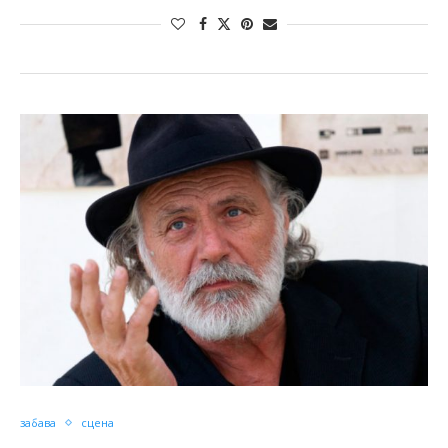
забава
сцена