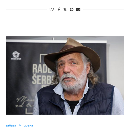
забава
сцена