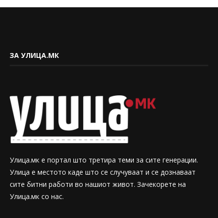
ЗА УЛИЦА.МК
Улица.мк е портал што третира теми за сите генерации.
Улица е местото каде што се случуваат и се дознаваат
сите битни работи во нашиот живот. Зачекорете на
Улица.мк со нас.