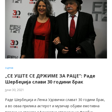
сцена
„СE УШТЕ СЕ ДРЖИМЕ ЗА РАЦЕ“: Раде
Шербеџија слави 30 години брак
јуни 30, 2021
Раде Шербеџија и Ленка Удовички слават 30 години брак,
а во оваа прилика актерот и музичар објави емотивна