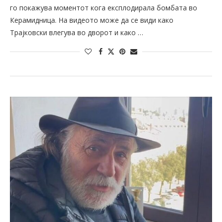
го покажува моментот кога експлодирала бомбата во
Керамидница. На видеото може да се види како
Трајковски влегува во дворот и како …