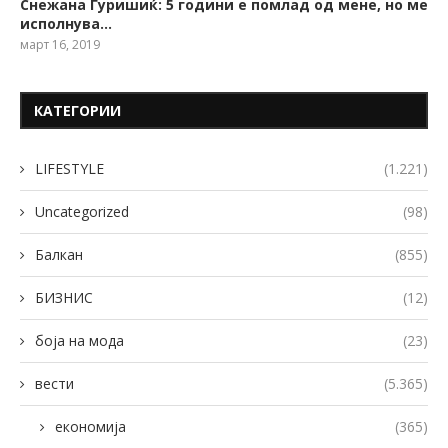
Снежана Ѓуришиќ: 5 години е помлад од мене, но ме
исполнува…
март 16, 2019
КАТЕГОРИИ
LIFESTYLE
(1.221)
Uncategorized
(98)
Балкан
(855)
БИЗНИС
(12)
боја на мода
(23)
вести
(5.365)
економија
(365)