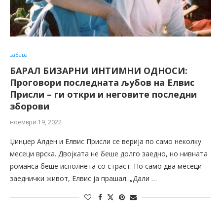
забава
БАРАЛ БИЗАРНИ ИНТИМНИ ОДНОСИ:
Проговори последната љубов на Елвис
Присли – ги откри и неговите последни
зборови
ноември 19, 2022
Џинџер Алден и Елвис Присли се верија по само неколку
месеци врска. Двојката не беше долго заедно, но нивната
романса беше исполнета со страст. По само два месеци
заеднички живот, Елвис ја прашал: „Дали …