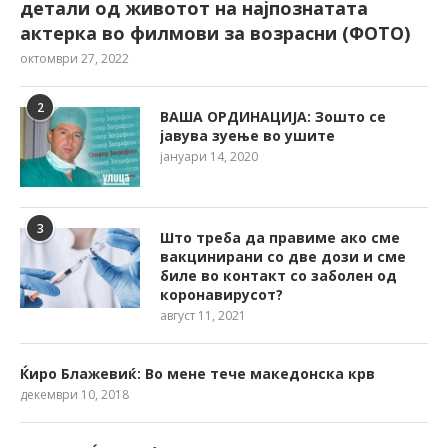
детали од животот на најпознатата
актерка во филмови за возрасни (ФОТО)
октомври 27, 2022
2
ВАША ОРДИНАЦИЈА: Зошто се
јавува зуење во ушите
јануари 14, 2020
3
Што треба да правиме ако сме
вакцинирани со две дози и сме
биле во контакт со заболен од
коронавирусот?
август 11, 2021
Ќиро Блажевиќ: Во мене тече македонска крв
декември 10, 2018