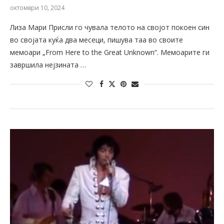
октомври 10, 2024
Лиза Мари Присли го чувала телото на својот покоен син
во својата куќа два месеци, пишува таа во своите
мемоари „From Here to the Great Unknown“. Мемоарите ги
завршила нејзината …