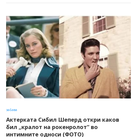
забава
Актерката Сибил Шеперд откри каков
бил „кралот на рокенролот“ во
интимните односи (ФОТО)