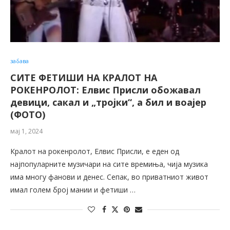
забава
СИТЕ ФЕТИШИ НА КРАЛОТ НА
РОКЕНРОЛОТ: Елвис Присли обожавал
девици, сакал и „тројки“, а бил и воајер
(ФОТО)
мај 1, 2024
Кралот на рокенролот, Елвис Присли, е еден од
најпопуларните музичари на сите времиња, чија музика
има многу фанови и денес. Сепак, во приватниот живот
имал голем број мании и фетиши …