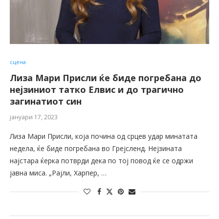
сцена
Лиза Мари Присли ќе биде погребана до
нејзиниот татко Елвис и до трагично
загинатиот син
јануари 17, 2023
Лиза Мари Присли, која почина од срцев удар минатата
недела, ќе биде погребана во Грејсленд. Нејзината
најстара ќерка потврди дека по тој повод ќе се одржи
јавна миса. „Рајли, Харпер, …