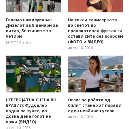
Големо намалување:
Најсекси тенисерката
Дизелот за 8 денари за
во светот во
литар, бензините за
провокативен фустан ги
четири
остави сите без зборови
(ФОТО и ВИДЕО)
август 10, 2026
август 10, 2026
НЕВЕРОЈАТНА СЦЕНА ВО
Оглас за работа од
БРАЗИЛ: Фудбалер
Сплит стана хит поради
падна во тунел, па
еден необичен услов
дозна дека голот не
август 10, 2026
важи (ВИДЕО)
август 10, 2026