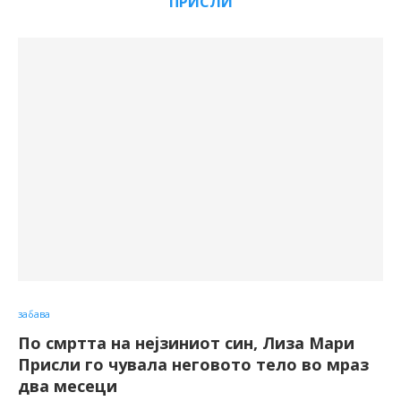
ПРИСЛИ
забава
По смртта на нејзиниот син, Лиза Мари
Присли го чувала неговото тело во мраз
два месеци