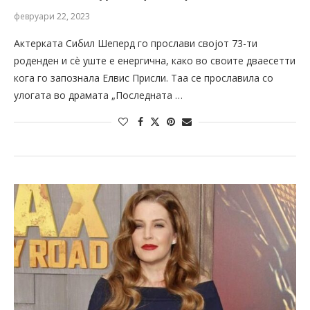
февруари 22, 2023
Актерката Сибил Шеперд го прослави својот 73-ти
роденден и сè уште е енергична, како во своите дваесетти
кога го запознала Елвис Присли. Таа се прославила со
улогата во драмата „Последнaта …